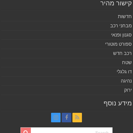
שור מהיר
שות
חני רכב
נון ופנאי
ורט מוטורי
ב חדש
ח
 גלגלי
יגה
וק
דע נוסף