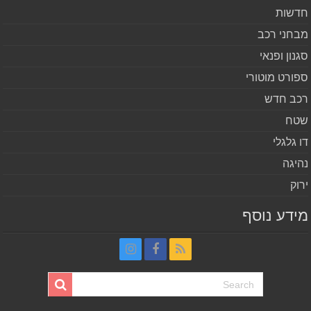
שות
חני רכב
נון ופנאי
ורט מוטורי
ב חדש
ח
 גלגלי
יגה
וק
דע נוסף