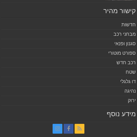
שור מהיר
שות
חני רכב
נון ופנאי
ורט מוטורי
ב חדש
ח
 גלגלי
יגה
וק
דע נוסף