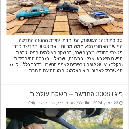
סביבת הנהג העוטפת, המיוחדת. יחידת ההנעה החדשה,
המושב האחורי הלא-ממש-מרווח – את 3008 החדשה כבר
פגשתי בחודש מרץ השנה, בהשקה העולמית בניס, צרפת.
הפעם היא כאן אצלי, ברעננה, ישראל – בגרסה ההיברידית
(הקלה). SUV קופה צרפתיה לאניני הטעם. .בדרך כלל – קו גג
המשתפל לאחור, הוא האלמנט המזוהה עם תצורת …
פיג'ו 3008 החדשה – השקה עולמית
23 במרץ 2024
כללי
,
מבחני רכב
,
רכב חדש
0