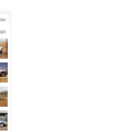
lar
ags