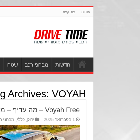
אודות
צור קשר
חדשות
מבחני רכב
שטח
ס
g Archives:
VOYAH
Voyah Free – מה עדיף – מיוחד או משוגע?
1 בפברואר 2025
ירוק
,
כללי
,
מבחני ר