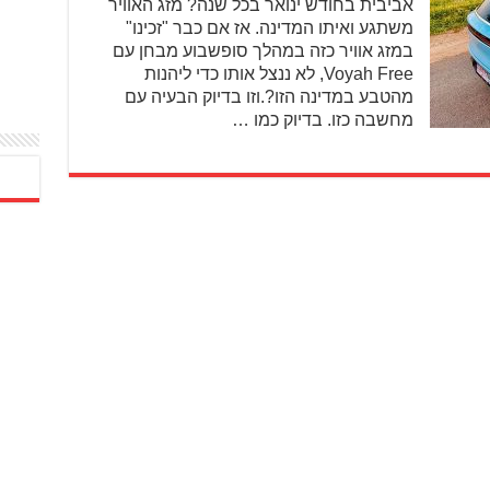
אביבית בחודש ינואר בכל שנה? מזג האוויר
משתגע ואיתו המדינה. אז אם כבר "זכינו"
במזג אוויר כזה במהלך סופשבוע מבחן עם
Voyah Free, לא ננצל אותו כדי ליהנות
מהטבע במדינה הזו?.וזו בדיוק הבעיה עם
מחשבה כזו. בדיוק כמו …