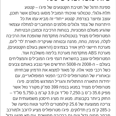
ספינת הדגל של חטיבת הקטנועים של פיג'ו – קטנוע
תלת-גלגלי, טכנולוגי ואיכותי המוביל מסוגו בעולם אשר תוכנן,
עוצב ומיוצר בצרפת. קטנוע ייחודי זה מביא עמו את כל
היתרונות של צמד גלגלים מלפנים המחוברים למתלה עצמאי
שהגיע מעולם המכוניות, בנוחות הרכיבה וכמובן הבטיחות.
המטרופוליס מצויד בטכנולוגיה מתקדמת שהופכת את הרכיבה
לקלה, נעימה, נוחה, מהנה ובטוחה שעיקריה תאורת 'לד' ליום,
מערכת חיישני לחץ אוויר בצמיגים (הראשון בעולם הקטנועים),
מערכת ABS מתקדמת מערכת בלימה משולבת ועוד.
המטרופוליס עוצב בהשראת דגמי פיג'ו המובילים והמצליחים
בעולם – ה-2008 וה-5008 החדשים ואף נצבע באותם צבעים
כשל רכבי פנאי אלה. קל מאוד למצוא את הדמיון שבחזיתו
ובאחוריו של המטרופוליס לרכבי הפנאי הפופולאריים, עם
יחידות התאורה החתוליות והגריל המודגש מלפנים. פיג'ו
מטרופוליס מצויד במנוע בנפח 399 סמ"ק מקורר נוזל אשר
מפיק 35.6 כ"ס ב-7,250 סל"ד וכן 3.9 קג"מ ב-5,750 סל"ד –
החזק ביותר בקבוצתו. מנוע זה מציג חיסכון משמעותית עם
צריכה ממוצעת של 25.6 קילומטרים לליטר וטווח נסיעה של
כ-285 ק"מ בין תדלוקים. פיג'ו מטרופוליס מציע לרוכב ולמורכב
מרחב מחיה גדול ונוח גם ברכיבה ממושכת, עם תא מטען גדול