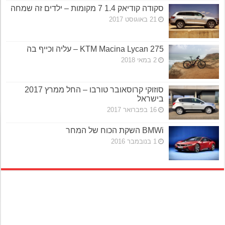
סקודה קודיאק 1.4 7 מקומות – ילדים זה שמחה
21 באוגוסט 2017
KTM Macina Lycan 275 – עליה וכייף בה
2 במאי 2018
סוזוקי קרוסאובר טורבו – החל ממרץ 2017
בישראל
16 בפברואר 2017
BMWi השקת הכוח של המחר
1 בנובמבר 2016