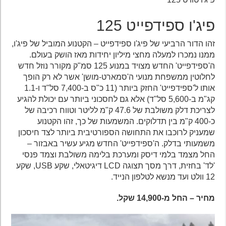
פיג'ו ספידפייט 125
זהו הדור הרביעי של פיג'ו ספידפייט – הקטנוע המוביל של פיג'ו,
ממנו נמכרו למעלה מחצי מיליון יחידות מאז הושק בעולם.
ה'ספידפייט' החדש מצויד במנוע 125 סמ"ק מקורר נוזל חדש
לחלוטין ממשפחת מנועי ה'סמארט-מושן' אשר לא רק הופך
אותו ל'ספידפייט' החזק ביותר (11 כ"ס ב-7,400 סל"ד ו-1.1
קג"מ ב-5,600 סל"ד) אלא גם לחסכוני ביותר עם יכולת להגיע
לצריכת דלק משולבת של 47.6 ק"מ לליטר וטווח רכיבה של
כ-400 ק"מ בין תדלוקים. המשמעות של כך, זהו הקטנוע
שמעניק לרוכבו את התחושה הספורטיבית ביותר לצד חיסכון
משמעותי בדלק. ה'ספידפייט' החדש מגיע עשיר באבזור –
החל מצמד בלמי דיסק ומערכת בלימה משולבת וצמד פנסי
'לד' בחזית, דרך מסך תצוגה LCD דיגיטאלי, שקע USB, שקע
12 וולט ועד מנשא לטלפון הנייד.
מחיר – החל מ-14,900 שקל.