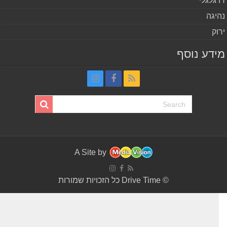
 גלגלי
יגה
וק
דע נוסף
A Site by
© Drive Time כל הזכויות שמורות