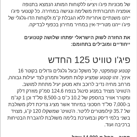
של מכוניות פיג'ו ויציעו ללקוחות המותג הנמצא בתנופה
אופציה תחבורתית משלימה ונגישה במחירה. כל קטנועי פיג'ו
ייהנו משנתיים אחריות ללא הגבלת ק"מ ולקוחות הדו-גלגלי של
פיג'ו ייהנו מטרייד-אין במחיר מחירון בכפוף לבדיקה.
את החזרה לשוק הישראלי יפתחו שלושה קטנועים
ייחודיים ומובילים בתחומם:
פיג'ו טוויט 125 החדש
קטנוע קומפקטי, קל משקל ובעל גלגלים גדולים בקוטר 16
אינץ'. זהו קטנוע שמציע קלות תפעול ותמרון לצד יעילות גבוהה,
מרחב מחיה נדיב לרוכב ותא מטען יעיל מתחת למושב.
ה'טוויט' מצויד במנוע סינגל בנפח 124.6 סמ"ק מוזרק דלק
ומקורר אוויר בהספק של 10.2 כ"ס ב-8,500 סל"ד וכן 1 קג"מ
ב-7,000 סל"ד חסכוני במיוחד אשר מציג צריכת דלק משולבת
של 35.7 קילומטרים לליטר. ה'טוויט' שמשקלו 120 ק"ג, מצויד
בשני בלמי דיסק ובמערכת בלימה משולבת להגברת הבטיחות
ברכיבה ועוד.