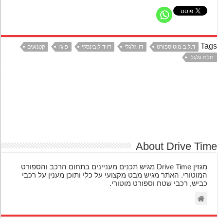
Ta
ד.ל.ב מוטוספורט
דו-גלגלי
דויד לובינסקי
פיג'ו
קטנועים
ת גלגלי
About Drive Ti
מגזין Drive Time מגיש תכנים מעניינים בתחום הרכב והספורט
המוטורי. האתר מגיש מבט מקצועי על כלי ותוכן מענין על רכבי
כביש, רכבי שטח וספורט מוטורי.