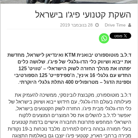
השקת קטנועי פיג'ו בישראל
Drive Time
28 בנובמבר 2019
ד.ל.ב מוטוספורט יבואנית KTM ואינדיאן לישראל, מחדשת
את ייבוא ושיווק כלי הדו-גלגלי של פיג'ו. שלושה כלים
יפתחו את מהלך החזרה לשוק הישראלי – 'טוויט' 125
החדש עם גלגלי 16 אינץ', ה'ספידפייט' 125 הספורטיבי
וספינת הדגל – מטרופוליס 400 התלת גלגלי היוקרתי
.
ד.ל.ב מוטוספורט, מקבוצת לובינסקי, ממשיכה להעמיק את
פעילותה בעולם הדו-גלגלי, עם חידוש ייבוא ושיווק בישראל של
כלי הדו-גלגלי מבית פיג'ו. החזרה לשוק הקטנועים בישראל,
יאפשר לד.ל.ב להשלים את סל המוצרים המוצעים ללקוח
הישראלי המחפש פתרונות תחבורה אישיים בדמות קטנועים
בעלי תמורה גבוהה ביחס למחירם. מלבד נוכחות ב-19 נקודות
מכירה ברחבי הארץ, קטנועי פיג'ו יוצבו גם באולמות התצוגה