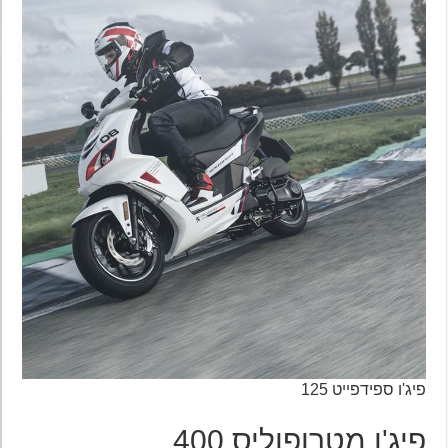
פיג'ו ספידפייט 125
פיג'ו מטרופוליס 400