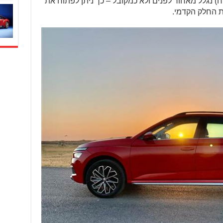
אמי (תוספת תשלום של 5000 ש"ח) נגלל מאחור לפנים ולא כמקובל – כך ניתן לפתוח את
ת החלק הקדמי.