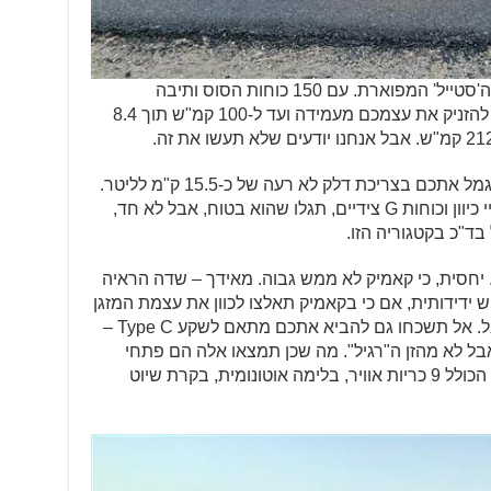
קיבלנו את גרסת ה-1.5 ליטרים בגרסת ה'סטייל' המפוארת. עם 150 כוחות הסוס ותיבה
אוטומטית-רובוטית כפולת מצמד, תוכלו להזניק את עצמכם מעמידה ועד ל-100 קמ"ש תוך 8.4
אם תנהגו כמו בני אדם, הקאמיק 1.5 יתגמל אתכם בצריכת דלק לא רעה של כ-15.5 ק"מ לליטר.
אם תלחצו ותאתגרו את קאמיק עם שינויי כיוון וכוחות G צידיים, תגלו שהוא בטוח, אבל לא חד,
ד"כ בקטגוריה הזו.
 יחסית, כי קאמיק לא ממש גבוה. מאידך – שדה הראיה
 ידידותית, אם כי בקאמיק תאלצו לכוון את עצמת המזגן
מתוך מסך המגע שזה קצת יותר מסורבל. אל תשכחו גם להביא אתכם מתאם לשקע Type C –
מיק תמצאו, אמנם, 4 שקעי USB, אבל לא מהזן ה"רגיל". מה שכן תמצאו אלה הם פתחי
מיזוג אחוריים ומבורכים ומפרט בטיחות הכולל 9 כריות אוויר, בלימה אוטונומית, בקרת שיוט