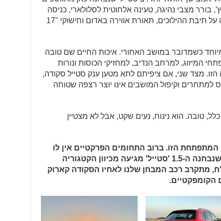
וונים דיגיטלי עם מסך 10.25 אינץ', בורר מצבי נהיגה, טעינה אלחוטית לסלולארי, כניסה
והנעה ללא מפתח, מנופי שליטה מההגה על תיבת ההילוכים, תאורת אווירה באדום וחישוקי "17
וחד כשמדובר במושב האחורי. איכות החיים שם טובה
תחי המיזוג, למרחב הנדיב, למחזיקי הכוסות ונורות
הזו. מצד שני, אם ציפיתם לתא מטען ענק סטייל סקודה,
 למתחרים וקיפול המושבים אינו יוצר רצפה שטוחה
ל, טובה. הוא נינוח, נעים שקט, אבל לא מצטיין
המתפתחת הזו. ברוב התחומים הפרקטיים אין לו
כמעט מתחרים. התחרות לגרסה הזו שנבחנה ה-1.5 'סטייל' מגיעה מכיוון הקטגוריה
ה יותר. במחיר של 141,000 ש"ח, מתקרב רכב המבחן שלנו לאחיו הסקודה קארוק
 הקומפקטיים.