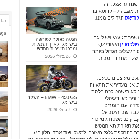
שנחתה אצלנו זה
ית מוגבהת – קרוסאובר
קודיאק
הגדולים ממנו,
lar
ags
סקודה קאמיק, מגיע ממשפחה גדולה, משפחת VAG ויש לו גם
חגיגה כפולה לפורשה
בישראל: קאיין חשמלית
ולקסווגן
ואאודי Q2,
ומרכז השירות החדש
על בסיס הגלגלים הגדול ביותר
26 ביולי 2026
ולם מעוצבים בטעם,
, אני מעדיף את התעוזה
בתא הנוסעים לא תישמט לכם הלסת
BMW F 450 GS – השקה
ים כאן דיגיטלי.
בישראל
פידה ועם חומרים
2 ביולי 2026
רכב חשבו היטב על
בוקים, משטח גומי כדי
 את תאורת תא המטען
כב בהחלפת גלגל חשוכה, למשל. ועוד אחד: חלון הגג