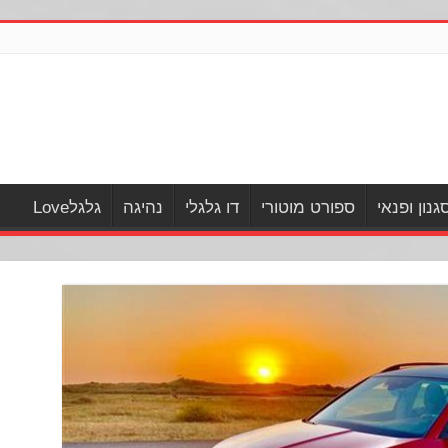
גנון ופנאי
ספורט מוטורי
דו גלגלי
נהיגה
גלגלLove