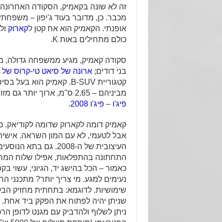
זה לא שונה בקאמיק, הסקודה האחרונה 
מכבר. כן, מדובר בעוד ג'יפון – משפחת
אופנתי. הקאמיק הוא אח קטן ל
קארוק
ול
כולם מתחילים באות K.
בני דודים;
ארונה של סיאט
טי-קרוס של פ
קטגוריית B-SUV. קאמיק הוא ב
מביניהם – 2.65 ס"מ, ארוך יותר גם מזו של המתחרה מבית
פיג'ו
–
פיג'ו 2008
.
קאמיק דומה לקארוק שדומה לקודיאק. כ
אבל לטעמי, לא עם המון השראה. אישית
העיצובית של ה-2008. גם 
התחתונה בהתפלאות, אפילו שלוח המחוונ
כאמור – הכל בהישג יד, הגיוני, עשוי בק
נעימים למגע. מי צריך יותר? מתכנני ה
שימושיות. לדוגמא: בתחתית מחזיק הבק
שניתן יהיה לפתוח את הפקק ביד אחת.
ניתן לשלוף ולהדביק עם מגנט לדופן הר