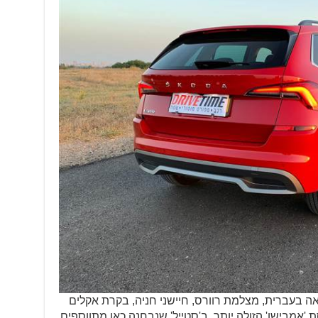
עם תמיכה מלאה בעברית, מצלמת רוורס, חיישני חניה, בקרת אקלים
אמבישן' הזולה יותר. ב'סטייל' שנבחנה כאן מתווספים