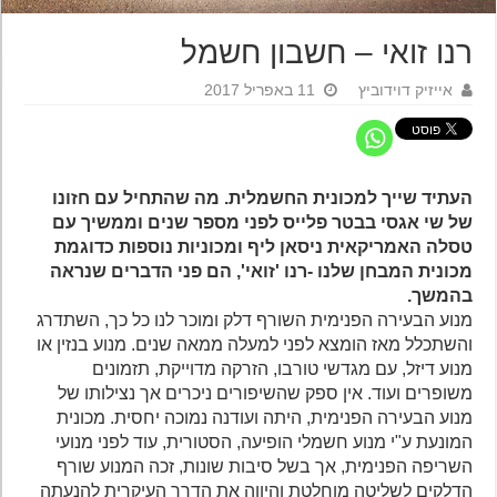
רנו זואי – חשבון חשמל
אייזיק דוידוביץ
11 באפריל 2017
העתיד שייך למכונית החשמלית. מה שהתחיל עם חזונו
של שי אגסי בבטר פלייס לפני מספר שנים וממשיך עם
טסלה האמריקאית ניסאן ליף ומכוניות נוספות כדוגמת
מכונית המבחן שלנו -רנו 'זואי', הם פני הדברים שנראה
בהמשך.
מנוע הבעירה הפנימית השורף דלק ומוכר לנו כל כך, השתדרג
והשתכלל מאז הומצא לפני למעלה ממאה שנים. מנוע בנזין או
מנוע דיזל, עם מגדשי טורבו, הזרקה מדוייקת, תזמונים
משופרים ועוד. אין ספק שהשיפורים ניכרים אך נצילותו של
מנוע הבעירה הפנימית, היתה ועודנה נמוכה יחסית. מכונית
המונעת ע"י מנוע חשמלי הופיעה, הסטורית, עוד לפני מנועי
השריפה הפנימית, אך בשל סיבות שונות, זכה המנוע שורף
הדלקים לשליטה מוחלטת והיווה את הדרך העיקרית להנעתה