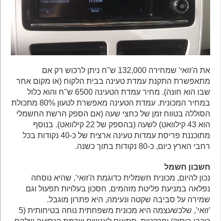
את ה'זואי' שמחירה 132,000 ש"ח ניתן לרכוש רק אם
מתאפשרת התקנת עמדת טעינה בבית הלקוח (או מקום אחר
שבו הוא חונה). מחיר עמדת הטעינה 6500 ש"ח והוא כלול
במחיר המכונית. עמדת הטעינה מאפשרת לטעון 80% מתכולת
הסוללה בטווח זמן של כחצי שעה (אם הספק הרשת החשמלי
הוא 43 קילוואט) לשעה (בהספק של 22 קילוואט). בנוסף
מתוכננת פריסת עמדות טעינה ארצית של כ-40 נקודות בכל
רחבי הארץ כיום, כ-80 נקודות בתוך כשנה.
חשבון חשמל
נכון להיום, מכונית חשמלית כדוגמת ה'זואי', שהיא נוסחה
נפלאה במניעת פליטת מזהמים, חסכון בעלויות תפעול וגם
שמירה על סביבה שקטה ונעימה, היא פתרון מוגבל.
'זואי', שלכשעצמה היא מכונית משפחתית נוחה בטיחותית (5