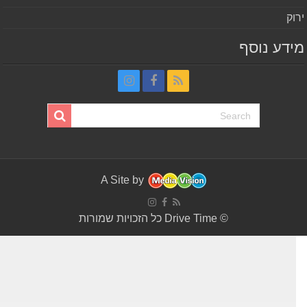
וק
דע נוסף
A Site by
© Drive Time כל הזכויות שמורות