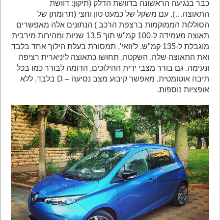
כבר בנגיעה הראשונה בדוושת הדלק (תיקון: דוושת
התאוצה…). עם משקל של כמעט טון וחצי (תרומתן של
הסוללות הממוקמות ברצפת הרכב ) הנתונים אלה מאפשרים
תאוצה מעמידה ל-100 קמ"ש תוך 13.5 שניות ומהירות מירבית
מוגבלת ל-135 קמ"ש. ל'זואי', תמסורת בעלת הילוך אחד בלבד
ואת התאוצה שלה, השקטה, תחושו כתאוצה ליניארית רציפה
ונעימה. גם בורר מצבי ידית ההילוכים, הדומה לבורר כמו בכל
תיבה אוטומטית, מאפשר קיבוע מצב נסיעה – D בלבד, ללא
אופציות נוספות.