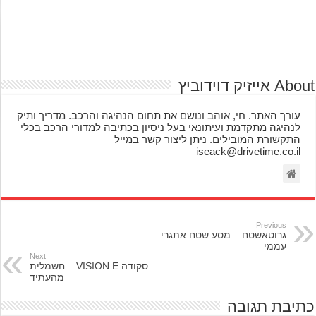
אייזיק דוידוביץ
עורך האתר. חי, אוהב ונושם את תחום הנהיגה והרכב. מדריך ותיק
לנהיגה מתקדמת ועיתונאי בעל ניסיון בכתיבה למדורי הרכב בכלי
התקשורת המובילים. ניתן ליצור קשר במייל
iseack@drivetime.co.il
Previous
גרוטאשטח – מסע שטח אתגרי
עממי
Next
סקודה VISION E – חשמלית
מהעתיד
יבת תגובה