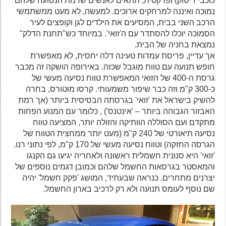
כוכבי ריסוק) ופרקטית, תתאים לאנשים שרמת הנסועה שלהם
נמוכה ואיננה למרחקים ארוכים. למעשה, לא מעט ממשתמשי
הרכב השני בבית, המסיעים את הילדים לגן וקופצים לעיר
הסמוכה יוכלו להסתדר עם ה'זואי'. במיוחד כש"תחנת הדלק"
נמצאת בחניה של הבית.
אך עדיין, פריסת עמדות טעינה דלה יחסית, לא מאפשרת
חופש תנועה עם טווח מוגבל שכזה. באירופה הושקה זה מכבר
גרסת ה-400 של הזואי המאפשרת טווח נסיעה מעשי של
כ-300 ק"מ וזה כבר שיפור משמעותי. קרסו מוטורס, בחרה
להשיק בישראל את 'זואי' בגרסתה הבסיסית ביותר (אך רמת
האבזור הגבוהה ביותר – 'אינטנס') , כלומר עם המנוע הפחות
מתקדם ועם הסוללה הוותיקה והזולה יותר, המציעה טווח
נסיעה תיאורטי של 240 ק"מ (מעט יותר ממחצית הטווח של
הגרסה החזקה) וטווח נסיעה מעשי של 170 ק"מ, לפי נתוני רנו.
'זואי' היא סנונית חשמלית ראשונה ולאחריה יגיעו גם הקנגו
והמאסטר בגרסאות החשמל שלהם וכמובן דגמים נוספים של
יצרנים מתחרים. כנראה שבעתיד, המושג 'פקק חשמל' יהיה
שם נוסף לעומס תנועה ולא רק לרכיב בארון החשמל.