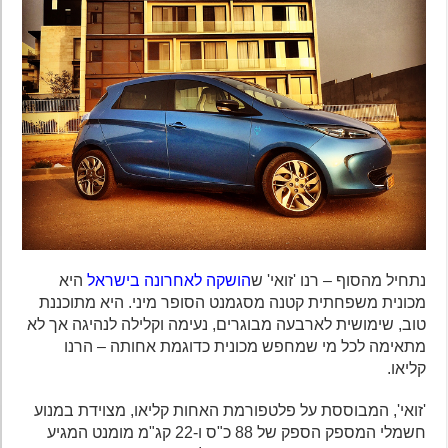
נתחיל מהסוף – רנו 'זואי' ש
הושקה לאחרונה בישראל
היא
מכונית משפחתית קטנה מסגמנט הסופר מיני. היא מתוכננת
טוב, שימושית לארבעה מבוגרים, נעימה וקלילה לנהיגה אך לא
מתאימה לכל מי שמחפש מכונית כדוגמת אחותה – הרנו
קליאו.
'זואי', המבוססת על פלטפורמת האחות קליאו, מצוידת במנוע
חשמלי המספק הספק של 88 כ"ס ו-22 קג"מ מומנט המגיע