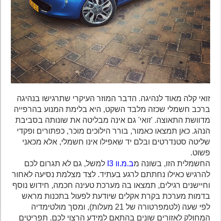
זואי קלה מאוד לנהיגה. הדבר המוזר העיקרי שתרגישו בנהיגה
ברכב חשמלי שכזה מלבד השקט, היא בלימת המנוע בהרפייה
מדוושת התאוצה. 'זואי' גם אינה מבליטה את שונותה בסביבת
הנהג. כאן תמצאו כאמור, בורר הילוכים מוכר, כפתורים ופקדי
שליטה סטנדרטים ובלם יד שאפילו אינו חשמלי, אלא מכאני
פשוט.
החשמלית הזו, בשונה מ
ב.מ.וו I3
למשל, גם לא תגרום לכם
להרגיש כאילו נחתתם לרגע בעתיד. לצד מצלמת נסיעה לאחור
וחיישנים רגילים, תמצאו בה מערכת טעינה חכמה, חידוש נוסף
בדמות מערכת בקרת אקלים שיודעת לפעול בתכנות מראש
לפי שעה (לטמפרטורה של 21 מעלות), ומסך מולטימדיה
המחולק לאזורים שונים בהתאם למידע הרצוי לכם. תפריטים