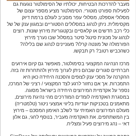
מעבר להדרכות הבטיחות, יכולתיו של הסימולטור נוגעות גם
לפעילות ספורט מוטורי. הסימולטור מציע מספר עצום של
מסלולי אספלט, מסלולי עפר מסביב לעולם ברמת דיוק
מקסימלית. ניתן לנהוג במסלולים הסטוריים ובמגוון ענק של של
כלי רכב חדשים או קלאסיים ובקטגוריות מירוץ שונות. רוצים
לנהוג על מכונית סינגל סיטר במסלול שבו נערך מירוץ
הפורמולה של מונטה קרלו? מעוניינים לנהוג שם בלילה?
כשהכביש רטוב? רק תבקשו.
מרכז הנהיגה המקצועי בסימולטור, מאפשר גם קיום אירועים
חברתיים סגורים שבהם ניתן לערוך מירוץ ולהתחרות זה בזה.
ההקרנה על מסכי ענק לצופים והסכנה היחידה כאן היא
התמכרות. אך אם נחזור לרגע לצד המקצועי / רציני של המרכז,
נספר על אקדמיית המירוצים היחידה בישראל מסוגה.
במסגרת האקדמיה לומדים המודרכים מהי נהיגת מירוצים,
מתאמנים בטכניקות יעודיות בליווי אמצעי ניטור (טלמטריה)
מעולם המירוצים האמיתי עד לשלב האימון המסכם – מירוץ
בין המשתתפים. את האקדמיה מעביר, בנוסף לחגי, גם אלון
דאי – נהג מירוצים פעיל ומצליח.