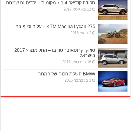
סקודה קודיאק 1.4 7 מקומות – ילדים זה שמחה
21 באוגוסט 2017
KTM Macina Lycan 275 – עליה וכייף בה
2 במאי 2018
סוזוקי קרוסאובר טורבו – החל ממרץ 2017
בישראל
16 בפברואר 2017
BMWi השקת הכוח של המחר
1 בנובמבר 2016