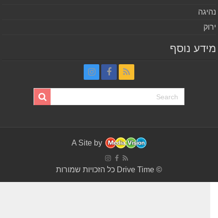
יגה
וק
דע נוסף
A Site by
© Drive Time כל הזכויות שמורות