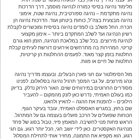
מלימוד נהיגה בסיסי כמורה לנהיגה מוסמך, דרך הדרכות
נהיגה מתקדמת – נהיגה ספורטיבית, נהיגת שטח, אימוני
נהיגה מבצעית בצה"ל, כוחות ביטחון ועוד. הדרכות נהיגה הן
הכרח. החל משלב בו לומדים נהיגה בסיסית ומוכשרים לקבלת
רשיון הנהיגה ועד לשלב המתקדם ביותר – אימון מקצועי
לנהיגת מירוצים. בכל שלב במלאכת הנהיגה, הזמן הוא גורם
קריטי. המהירות בה מתרחשים אירועים דורשת לעיתים קבלת
החלטות בזמן קצר מאוד. לפעמים ההחלטות הן קריטיות,
החלטות של חיים או מוות.
מול הסימלטור עם חגי פארן הבעלים, ובעצמו מדריך נהיגה
ונהג מירוצים. על גבי המסך תרגיל נהיגה בסלאלום. לפנינו
מסודרים החרוטים במירווחים שוים. האור הירוק נדלק. בדיוק
כמו בעולם האמיתי, נדרש כאן לזנק מהמקום – להעביר
הילוכים – להפנות את ההגה – להאיץ ולהאט.
שם בחוץ, במגרש האספלט האמיתי, עובד בעיקר הגוף.
הכוחות שפועלים על הרכב פועלים בעצמה גם על המתרגל.
הראש פחות פנוי לחשיבה. המאמץ פיזי, טבול בסוג של פחד
מנהיגת האקסטרים. כאן לידי יושב חגי, הכל יותר רגוע. גם חגי
רגוע. הוא מקפיא את התמונה, מחזיר אותי לתחילת המסלול