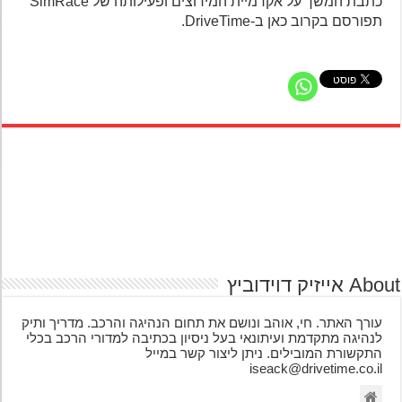
כתבת המשך על אקדמיית המירוצים ופעילותה של SimRace
תפורסם בקרוב כאן ב-DriveTime.
אייזיק דוידוביץ
עורך האתר. חי, אוהב ונושם את תחום הנהיגה והרכב. מדריך ותיק
לנהיגה מתקדמת ועיתונאי בעל ניסיון בכתיבה למדורי הרכב בכלי
התקשורת המובילים. ניתן ליצור קשר במייל
iseack@drivetime.co.il