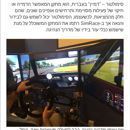
סימולטור – "דמיין" בעברית, הוא מתקן המאפשר הדמייה או
חיקוי של פעילות מסויימת ותרחישים אופיינים שונים, שהם
חלק מהמציאות. לכשעצמו, הסימולטור יכול לשמש גם לבידור
והנאה אך ב-SimRace רתמו את המתקן המשוכלל על מנת
שישמש ככלי עזר בידיו של מדריך הנהיגה.
אני עצמי מדריך נהיגה, כבר למעלה מעשרים שנה. החל