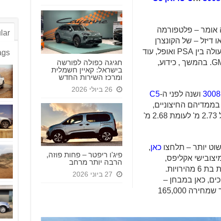
ה אומר – פלטפורמה
lar
 או דיזל – של הקונצרן
הצרפתי. הגרנדלנד X הוא פרי שיתוף פעולה בין PSA ואופל, עוד
ags
חגיגה כפולה לפורשה
שזו האחרונה הייתה תחת בעלותה של GM. בהמשך , כידוע,
בישראל: קאיין חשמלית
ומרכז השירות החדש
26 ביולי 2026
-
ושנה לפני ה-
C5
 די זהים בממדיהם החיצוניים,
כשהסיטרואן נמתח על בסיס גלגלים של 2.73 מ' לעומת 2.68 מ'
כאן
,
פיג'ו ריפטר – פחות פוזה,
יצובישי אקליפס,
הרבה יותר מרחב
בגרסת מנוע זהה אך עם תיבה אוטומטית בת 6 מהירויות.
27 ביוני 2026
 האופל עם תיבה בת 8 הילוכים, כאן במבחן –
ברמת גימור INNOVATION היקרה יותר שמחירה 165,000