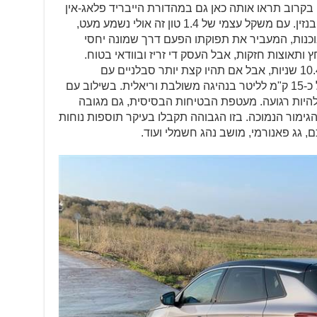
 ובנזין. בקרוב תראו אותה כאן גם במהדורת הייבריד פלאג-אין
מתוחכמת. אנחנו נהגנו על ה-1.2 טורבו בנזין. עם משקל עצמי של 1.4 טון זה אולי נשמע מעט,
בוכנות, המעביר את תפוקתו הפעם דרך שמונה יחסי
ותאוצות חזקות, אבל העסק די זריז ובוודאי בטוח.
התאוצה מעמידה ל-100 קמ"ש תערוך 10.4 שניות, אבל אם תהיו קצת יותר סבלניים עם
התאוצות, תשיגו בהחלט צריכת דלק של כ-15 ק"מ לליטר בנהיגה משולבת וריאלית. בשילוב עם
היות רגועה. מעטפת הבטיחות הבסיסית, גם מגובה
ימור הנמוכה. בזו הגבוהה תקבלו בעיקר תוספות נוחות
 גג פאנורמי, מושב נהג חשמלי ועוד.