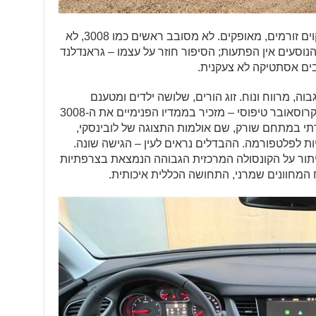
כבר ציינו שהוא נאה. סולידי ושמרן עם קוים זורמים, מאופקים. לא מסובב ראשים כמו 3008, לא
הנוסעים אין הפתעות; הסיפור חוזר על עצמו – גראנדלנד
ה, מרווח ונוח. זוג הורים, שלושה ילדים ומטענם
יסתדרו פה בהחלט. הגראנדלנד X הוא קרוסאובר טיפוסי – מזכיר בממדיו הפנימיים את ה-3008
תי במתחם שורק, שם אולמות התצוגה של לובינסקי,
 לפלטפורמה. ההבדלים נראים לעין – הגישה שונה.
ויתור על הקונסולה המרכזית הגבוהה הנמצאת בצרפתיות
המחוונים שמרני, התחושה הכללית איכותית.