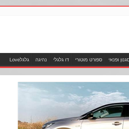
גנון ופנאי
ספורט מוטורי
דו גלגלי
נהיגה
גלגלLove