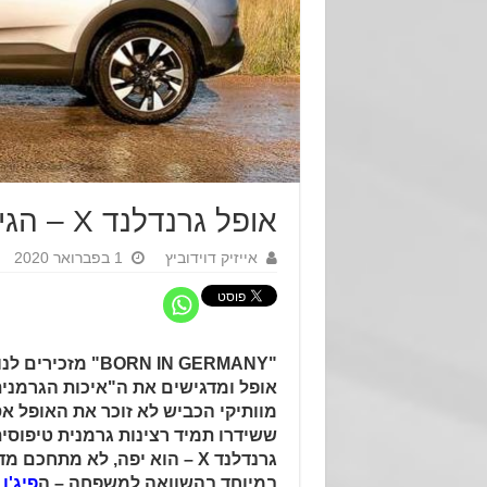
אופל גרנדלנד X – הגישה השמרנית
אייזיק דוידוביץ
1 בפברואר 2020
"BORN IN GERMANY" מ
אופל ומדגישים את ה"איכות הגרמני
מוותיקי הכביש לא זוכר את האופל אס
ששידרו תמיד רצינות גרמנית טיפוסי
גרנדלנד X – הוא יפה, לא מתחכ
במיוחד בהשוואה למשפחה – ה
פיג'ו