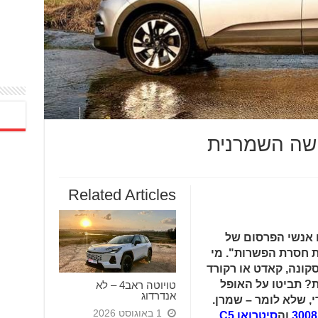
Related Articles
זכירים לנו אנשי הפרסום של
ת חסרת הפשרות". מי
קונה, קאדט או רקורד
ת? תביטו על האופל
טויוטה ראב4 – לא
אנדרדוג
ם מדי, שלא לומר – שמרן.
1 באוגוסט 2026
3008
וה
סיטרואן C5