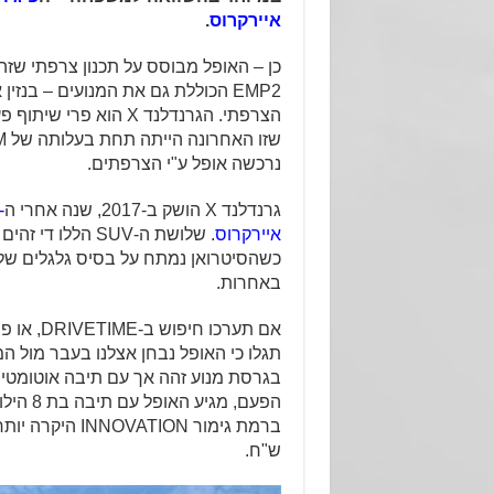
איירקרוס
.
כן – האופל מבוסס על תכנון צרפתי שז
EMP2 הכוללת גם את המנועים – בנזין
נרכשה אופל ע"י הצרפתים.
גרנדלנד X הושק ב-2017, שנה אחרי ה
3008
איירקרוס
. שלושת ה-SUV הללו
באחרות.
אם תערכו חיפוש ב-DRIVETIME, או פשוט יותר – תלחצו
תגלו כי האופל נבחן אצלנו בעבר מול המ
הפעם, מגיע
ש"ח.