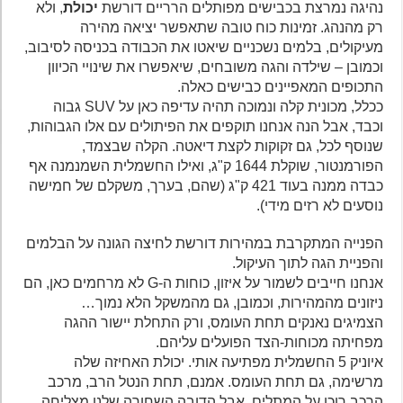
נהיגה נמרצת בכבישים מפותלים הרריים דורשת
יכולת
, ולא
רק מהנהג. זמינות כוח טובה שתאפשר יציאה מהירה
מעיקולים, בלמים נשכניים שיאטו את הכבודה בכניסה לסיבוב,
וכמובן – שילדה והגה משובחים, שיאפשרו את שינויי הכיוון
התכופים המאפיינים כבישים כאלה.
ככלל, מכונית קלה ונמוכה תהיה עדיפה כאן על SUV גבוה
וכבד, אבל הנה אנחנו תוקפים את הפיתולים עם אלו הגבוהות,
שנוסף לכל, גם זקוקות לקצת דיאטה. הקלה שבצמד,
הפורמנטור, שוקלת 1644 ק"ג, ואילו החשמלית השמנמנה אף
כבדה ממנה בעוד 421 ק"ג (שהם, בערך, משקלם של חמישה
נוסעים לא רזים מידי).
הפנייה המתקרבת במהירות דורשת לחיצה הגונה על הבלמים
והפניית הגה לתוך העיקול.
אנחנו חייבים לשמור על איזון, כוחות ה-G לא מרחמים כאן, הם
ניזונים מהמהירות, וכמובן, גם מהמשקל הלא נמוך…
הצמיגים נאנקים תחת העומס, ורק התחלת יישור ההגה
מפחיתה מכוחות-הצד הפועלים עליהם.
איוניק 5 החשמלית מפתיעה אותי. יכולת האחיזה שלה
מרשימה, גם תחת העומס. אמנם, תחת הנטל הרב, מרכב
הרכב רוכן על המתלים, אבל הדובה השחורה שלנו מצליחה