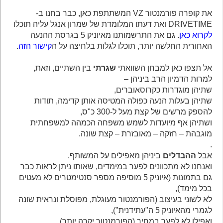
את קופרה פורמנטור VZ המשתתפת כאן, כבר בחנו ב-
DRIVETIME ואת דעתו המלומדת של שמרון אנגל עליה תוכלו
לקרוא כאן
. גם את התרשמותנו מאיוניק 5 בגרסת ההנעה
האחורית החלשה יותר, תוכלו לגלות בלחיצה על ה
קישור הזה
.
אל תצפו כאן למבחן השוואתי
שגרתי
בין השתיים, וזאת,
למרות הדמיון הרב ביניהן –
שתיהן מוגדרות כקרוסאוברים,
שתיהן בעלות הנעה כפולה המטיסה אותן קדימה, תודות
להספק מרשים של קצת מעל ל-300 כ"ס,
ושתיהן אף מיועדות לשמש משפחה הכמהה למשפחתית
מוגבהת – חזקה – מאובזרת – קצת שונה.
.
אבל
ההבדלים
ביניהן מאפילים על המשותף.
ואנחנו לא מתכוונים לפער במימדים, שאותו ניתן לראות כבר
גם בתמונות (איוניק 5 מוסיפה מספר סנטימטרים לא מעטים
בכל מימד),
לא לשוני בעיצוב (הפורמנטור מעוגלת, מפוסלת ונראית שונה
לגמרי מהאיוניק 5 ה"עתידנית"),
ואפילו לא לפער במחיר (הפורמנטור יקרה יותר).