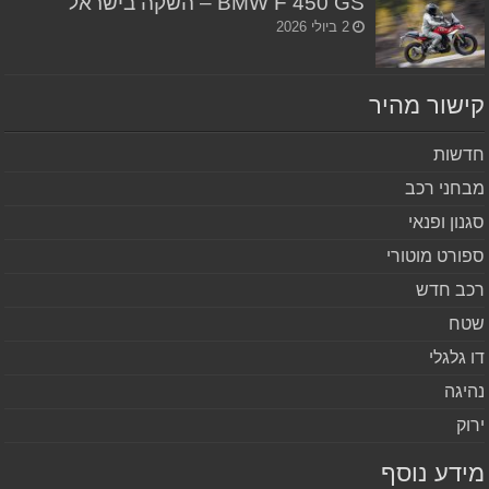
BMW F 450 GS – השקה בישראל
2 ביולי 2026
שור מהיר
שות
חני רכב
נון ופנאי
ורט מוטורי
ב חדש
ח
 גלגלי
יגה
וק
דע נוסף