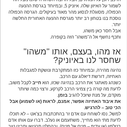
לשמור על האיזון שלה. איוניק 5, ובמיוחד בגרסת ההנעה
הכפולה, מסוגלת לנסוע מהר מאוד בעיקולים. הגרסה הכפולה
נוסכת בנו בטחון רב יותר מגרסת ההנעה האחורית החלשה
יותר.
אבל חסר כאן משהו,
ותכף נחשף אל ה"משהו" הזה בקופרה.
אז מהו, בעצם, אותו "משהו"
שחסר לנו באיוניק?
נהיגה מהירה, ובמיוחד כזו המתקרבת ונושקת למגבלות
האחיזה, דורשת דיאלוג עם הרכב.
כשנהג מאתגר את הרכב בנהיגה שכזו, הוא
חייב
לקבל משוב,
לדעת מה קורה בין צמיגי הרכב לקרקע, ורצוי כמה שיותר
מוקדם, על מנת שיוכל להגיב
בזמן
.
את איבוד האחיזה אפשר, אמנם, לראות (או לשמוע) אבל
הכי טוב – להרגיש.
למשל, נסו לשוחח עם אדם זר בהתכתבות בצ'אט – לא תוכלו
לדעת מתי הוא מחייך, משתעמם או נעלב. דברו עם אותו אדם
בטלפון (או עדיף – פנים אל פנים), ובהחלט תרגישו ותבינו טוב