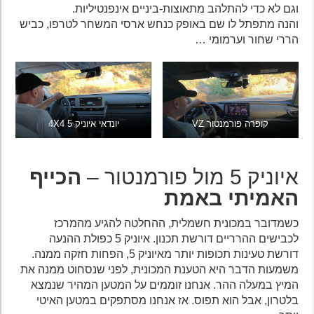
וגם לא כדי להתלהב מתאוצות-ביניים אינפנטיליות.
והנה מתפתל לו שם באופק כנחש ארסי המשחר לטרפו, כביש
הררי שחור וערמומי …
קופרה פורמנטור VZ
יונדאי איוניק 5 4X4
איוניק 5 מול פורמנטור –
הכייף
האמיתי באמת
כשמדובר במכונית חשמלית, ההחלטה להגיע מהמרכז
לכבישים ההרריים דורשת תכנון. איוניק 5 כפולת ההנעה
דורשת טעינות תכופות יותר מאיוניק 5, הפחות חזקה ממנה.
משמעות הדבר היא הטענת המכונית, לפני שנסחוט ממנה את
המיץ במעלה ההר. אנחנו זוממים על המטען המהיר שנמצא
בלטרון, אבל הוא תפוס. אז אנחנו מסתפקים במטען האיטי