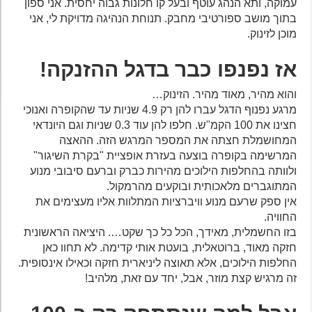
עמוקה, ותא הנהג עוטף ובעל קו חלונות גבוה יחסית. אני ספון
בתוך מושב ספורטיבי מחבק. תנוחת הנהיגה מדויקת לי, אני
מוכן לזינוק.
אז נפנפו כבר בדגל ההזנקה!
והוא מהיר, מאוד מהיר. הזינוק…
מרגע נפנוף הדגל עברו להן רק 4.9 שניות עד שהקופרה ואנוכי
חצינו את 100 הקמ"ש. חלפו להן עוד 0.3 שניות וגם היונדאי
המחושמלת חצתה את המספר המרגש הזה. ההאצה
המרשימה בקופרה בוצעה בעזרת אופציית "בקרת השיגור"
ולוותה בהחלפות הילוכים מהירות כברק וברעם סיבובי מנוע
המתוגברים מלאכותית ובוקעים מהרמקול.
אין ספק שרעם מנוע וויברציות המתלוות אליו מעצימים את
החוויה.
בזו החשמלית, מאידך, הכל כל כך שקט…. היציאה הראשונית
חזקה מאוד, ברוטאלית, בועטת אותי קדימה. לא תחוו כאן
החלפות הילוכים, אלא תאוצה ליניארית חזקה וכאילו אינסופית.
זה מרגיש קצת מוזר, אבל, יחד עם זאת, מלהיב!