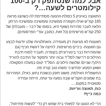
אבל למה שנסתפק רק ב-100
קילומטרים לשעה…?
התאוצה באיוניק 5 כפולת-ההנעה מסתיימת לה כשהצג מראה
185 קמ"ש ואילו הקופרה ממשיכה וממשיכה וממשיכה הרחק
הלאה לעבר מהירות (שאף היא, בסופו של דבר – מוגבלת) של
250 קמ"ש מרשימים (כל זאת, כמובן, עפ"י הפרסומים).
תאוצות לא מגיעות רק מעמידה, והאתלטיות שלנו יודעות לבצע
גם תאוצות- ביניים מרשימות. לחיצה על דוושת הכיף (גם
שהמהירות כבר בינעירונית) בקופרה, תעביר למוח תיבת
ההילוכים דרישה לסל"ד גבוה יותר ותפקוד על התיבה להוריד
הילוך/ שניים/ שלושה הילוכים. הסל"ד יטוס במעלה הסקאלה
ושאון המנוע ימחיש כי משהו טוב קורה פה.
החשמלית האילמת, פשוט תזנק כנשוכת נחש, כאילו, המהירות
בת שמונים הקמ"ש שבה נסעה עד עתה, הייתה עמידה
סטאטית במקום….
כוח, תאוצה וזריזות.
כמה כייף!
הרי לא הגענו עד לפאתי בית שמש רק כדי "לעשות פתיחות",