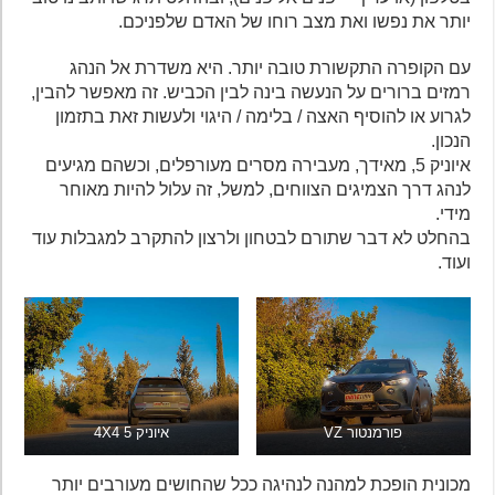
יותר את נפשו ואת מצב רוחו של האדם שלפניכם.
עם הקופרה התקשורת טובה יותר. היא משדרת אל הנהג
רמזים ברורים על הנעשה בינה לבין הכביש. זה מאפשר להבין,
לגרוע או להוסיף האצה / בלימה / היגוי ולעשות זאת בתזמון
הנכון.
איוניק 5, מאידך, מעבירה מסרים מעורפלים, וכשהם מגיעים
לנהג דרך הצמיגים הצווחים, למשל, זה עלול להיות מאוחר
מידי.
בהחלט לא דבר שתורם לבטחון ולרצון להתקרב למגבלות עוד
ועוד.
פורמנטור VZ
איוניק 5 4X4
מכונית הופכת למהנה לנהיגה ככל שהחושים מעורבים יותר