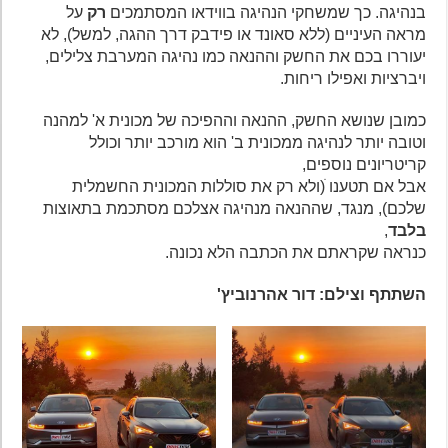
בנהיגה. כך שמשחקי הנהיגה בווידאו המסתמכים
רק
על
מראה העיניים (ללא סאונד או פידבק דרך ההגה, למשל), לא
יעוררו בכם את החשק וההנאה כמו נהיגה המערבת צלילים,
ויברציות ואפילו ריחות.
כמובן שנושא החשק, ההנאה וההפיכה של מכונית א' למהנה
וטובה יותר לנהיגה ממכונית ב' הוא מורכב יותר וכולל
קריטריונים נוספים,
אבל אם תטענו ׁ(ולא רק את סוללות המכונית החשמלית
שלכם), מנגד, שההנאה מנהיגה אצלכם מסתכמת בתאוצות
בלבד
,
כנראה שקראתם את הכתבה הלא נכונה.
השתתף וצילם: דור אהרנוביץ'