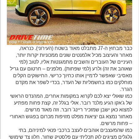
כבר מבחוץ ה-J7 מתבלט מאוד בשטח (העירוני). כנראה,
מאחר והעיצוב מכיל אלמנטים שונים ממכוניות יקרות יותר,
העיניים של העוברים והשבים מתמגנטות אליו, לטוב (למי
שאוהב את זה) ולרע (למי שפחות). מלפנים – חרטום עם גריל
מאסיבי שאפשר לדמיין אותו כחיוך כרישי. החישוקים הקלים
מוחלקים כמו בחשמליות של העדר, בכדי לשפר את מקדם
הגרר.
כמו שאולי יצא לכם לקרוא במקומות אחרים, המהנדס הראשי
של ג'אקו הגיע מלנד רובר. אולי בגלל זה, קצת פחות מפתיע
למצוא כאן ישבן שמזכיר ריינג' רובר. וזה מאוד מרשים.
מאחור נמצא גם יציאות מפלט מזויפות מכרום בפגוש האחורי
– פחות מרשים.
כמו שהמעצבים אוהבים לעצב ברכבי פנאי למיניהם, בתי
גלגלים מציגים לוק תכליתי עם פלסטיק שחור. חלון צד שימושי