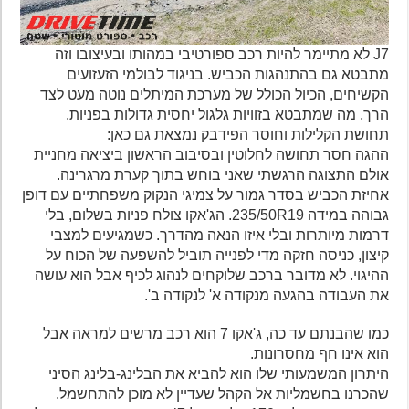
J7 לא מתיימר להיות רכב ספורטיבי במהותו ובעיצובו וזה
מתבטא גם בהתנהגות הכביש. בניגוד לבולמי הזעזועים
הקשיחים, הכיול הכולל של מערכת המיתלים נוטה מעט לצד
הרך, מה שמתבטא בזוויות גלגול יחסית גדולות בפניות.
תחושת הקלילות וחוסר הפידבק נמצאת גם כאן:
ההגה חסר תחושה לחלוטין ובסיבוב הראשון ביציאה מחניית
אולם התצוגה הרגשתי שאני בוחש בתוך קערת מרגרינה.
אחיזת הכביש בסדר גמור על צמיגי הנקוק משפחתיים עם דופן
גבוהה במידה 235/50R19. הג'אקו צולח פניות בשלום, בלי
דרמות מיותרות ובלי איזו הנאה מהדרך. כשמגיעים למצבי
קיצון, כניסה חזקה מדי לפנייה תוביל להשפעה של הכוח על
ההיגוי. לא מדובר ברכב שלוקחים לנהוג לכיף אבל הוא עושה
את העבודה בהגעה מנקודה א' לנקודה ב'.
כמו שהבנתם עד כה, ג'אקו 7 הוא רכב מרשים למראה אבל
הוא אינו חף מחסרונות.
היתרון המשמעותי שלו הוא להביא את הבלינג-בלינג הסיני
שהכרנו בחשמליות אל הקהל שעדיין לא מוכן להתחשמל.