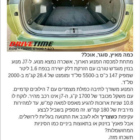
כמה מאיץ, סוגר, אוכל?
מתחת למכסה המנוע הארוך, אשכרה נמצא מנוע. ל-J7 מנוע
בנזין מוגדש טורבו עם הזרקת דלק ישירה בנפח 1.6 ליטר
שמפיק 147 כ"ס ב-5500 סל"ד ומומנט של 28.4 קג"מ ב-2000
סל"ד.
המנוע משודך לתיבה כפולת מצמדים עם 7 הילוכים קדמיים.
עם משקל מכובד של 1700 ק"ג, ה-j7 אינו רכב מהיר. לוקח לו
10.8 שניות ארוכות להגיע מאפס למאה קמ"ש, עד למהירות
מירבית של 180 קמ"ש. זה מספיק בשביל לבצע
עקיפות
כשצריך
ולא לעכב את התנועה בעליות לירושלים.
אבל פאנץ' בזינוק או בתאוצות ביניים כמו הסיניות
המחושמלות?
תשכחו מזה.