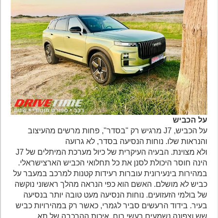
על הכביש
על הכביש, J7 מרגיש רק "בסדר", פחות מרשים מהעיצוב
והנראות שלו. נוחות הנסיעה בסדר, לא גרועה
ולא מצוינת. הבעיה העיקרית של כיול מערכת המיתלים של J7
הינה חוסר היכולת לסנן את כל תחלואי הכביש הארצישראלי.
במהירות בינעירונית עוברות רעידות קטנות למרכב במעבר על
כביש לא מושלם. האשם הוא כפי הנראה מהלך ראשוני נוקשה
של בולמי הזעזועים. נוחות הנסיעה מעט טובה יותר בנסיעה
בעיר. בידוד הרעשים סביר לגמרי, כאשר רק במהירויות כביש
שש וצפונה נשמעים רעשי רוח. איכות ההרכבה של תא