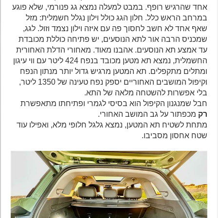
אחד שהרגיש רופף. במבט למעלה נמצא גג פנורמי, שלא פוגע
במרחב הראש כלל. חלון הגג כולל וילון נגלל חשמלית: מזל
שאף אחד לא חשב לחסוך פה עם איזה וילון נצמד וזול. לגג,
שמכניס הרבה אור לתא הנוסעים, יש פתיחה כוללת מכובדת
עד אמצע תא הנוסעים. אהבנו מאוד. מאחורי הדלת האחורית
החשמלית, נמצא תא מטען מכובד בנפח 424 ליטר עם ווי עיגון
ומתלים מתקפלים. תא המטען מרגיש גדול יותר מנתון הנפח
וקיפול המושבים האחוריים יספק נפח טעינה של 1350 ליטר,
בלי אפשרות להשטחה מלאה של התא.
חבל שמנגנון הקיפול הוא בסיסי לגמרי ופתיחתו מתאפשרת
רק
מכפתור על גב המושב האחורי.
מתחת לשטיח תא המטען, נמצא גלגל חלופי מלא, ואפילו עוד
שטח אחסון מסביבו.