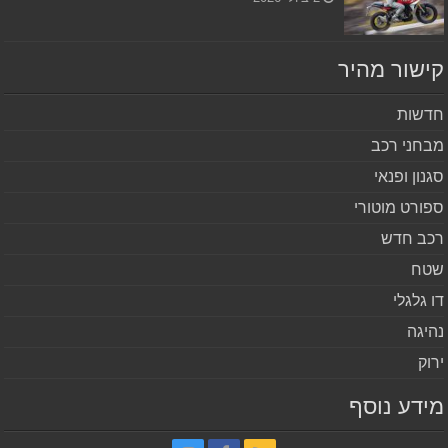
שור מהיר
שות
חני רכב
נון ופנאי
ורט מוטורי
ב חדש
ח
 גלגלי
יגה
וק
דע נוסף