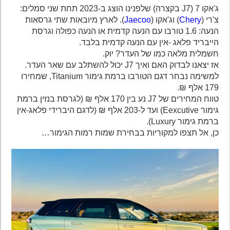
ג'אקו 7 (J7 בקצרה) שלפנינו הוצג ב-2023 תחת שני סמלים:
צ'רי (
Chery
) וג'אקו (
Jaecoo
). לארץ מיובאות שתי גרסאות
הנעה: 1.6 טורבו עם הנעה קדמית או הנעה כפולה וגרסת
הייבריד פלאג -אין עם הנעה קדמית בלבד.
חשמלית מלאה כמו של העדר? יוק.
אז יצאנו לבדוק האם ואיך J7 יכול להשתלב עם שאר העדר.
למשימה נבחר דגם הטורבו ברמת גימור Titanium, שמחירו
179 אלף ₪.
טווח המחירים של J7 נע בין 170 אלף ₪ (לגרסת בנזין ברמת
גימור Eexcutive) ועד ל-203 אלף ₪ (לדגם היברידי פלאג-אין
ברמת גימור Luxury).
כן, אל תצפו למקוריות בבחירת שמות רמות הגימור…