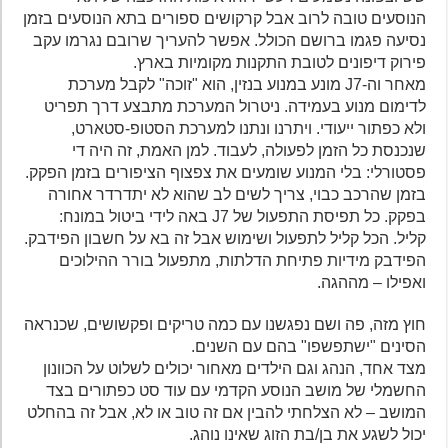
הנוסעים טובה לרוב אבל קרקושים ספורים בתא הנוסעים בזמן
נסיעה פגמו ברושם הכולל. אפשר להעריך שרובם נגרמו עקב
פירוק דיפונים לטובת התקנות מקומיות בארץ.
מאחר וה-J7 מונע במנוע בנזין, הוא "זוכה" לקבל מערכת
לדימום מנוע בעמידה. ניטרול המערכת מתבצע דרך תפריט
ולא כפתור ייעודי. ויתרנו ונתנו למערכת הסטופ-סטארט,
שנכנסת כל הזמן לפעולה, לעבוד. למן האמת, זה היה די
פסטורלי: בלי המנוע שומעים את צפצוף הציפורים בזמן הפקק.
בזמן שהרכב כבוי, צריך לשים לב שהוא לא יתדרדר אחורה
בפקק. כל תפיסת התפעול של J7 באה לידי ביטול במונח:
קליל. הכל קליל לתפעול ושימוש אבל זה בא על חשבון הפידבק.
הפידבק מידיות פתיחת הדלתות, מתפעול בורר ההילוכים
ואפילו – מההגה.
חוץ מזה, פה ושם נפגשנו עם כמה טריקים ופקשושים, שכנראה
הסינים "ישתפשפו" בהם עם השנים.
מצד אחד, הנהג וגם הילדים מאחור יכולים לשלוט על הכוונון
החשמלי של מושב הנוסע הקדמי עם עוד סט כפתורים בצד
המושב – לא הצלחתי להבין אם זה טוב או לא, אבל זה בהחלט
יכול לשגע את בן/בת הזוג שאינו נוהג.