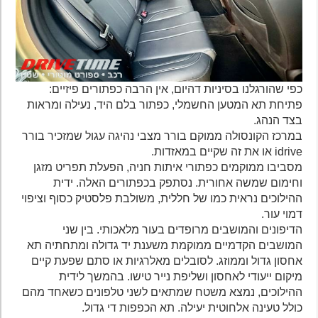
כפי שהורגלנו בסיניות דהיום, אין הרבה כפתורים פיזיים:
פתיחת תא המטען החשמלי, כפתור בלם היד, נעילה ומראות
בצד הנהג.
במרכז הקונסולה ממוקם בורר מצבי נהיגה עגול שמזכיר בורר
idrive או את זה שקיים במאזדות.
מסביבו ממוקמים כפתורי איתות חניה, הפעלת תפריט מזגן
וחימום שמשה אחורית. נסתפק בכפתורים האלה. ידית
ההילוכים נראית כמו של חללית, משולבת פלסטיק כסוף וציפוי
דמוי עור.
הדיפונים והמושבים מרופדים בעור מלאכותי. בין שני
המושבים הקדמיים ממוקמת משענת יד גדולה ומתחתיה תא
אחסון גדול וממוזג. לסובלים מאלרגיות או סתם שפעת קיים
מיקום ייעודי לאחסון ושליפת נייר טישו. בהמשך לידית
ההילוכים, נמצא משטח שמתאים לשני טלפונים כשאחד מהם
כולל טעינה אלחוטית יעילה. תא הכפפות די גדול.