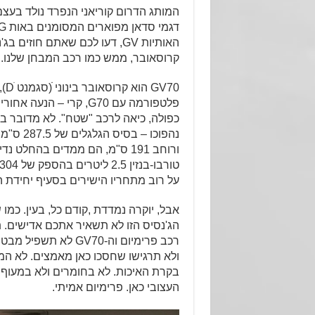
האותיות GV, דעו לכם שאתם חוזי
קרוסאובר, ממש כמו רכב המבחן שלנו.
GV70
פלטפורמה עם G70, קרי – ה
כפולה, כיאה לרכב "שטח". לא מדובר בר
ורוחב 191 ס"מ, הם ממדים בהחלט 
על רוב מתחריו הישירים בסעיף יחידת 
אבל, יוקרה נמדדת ,קודם כל, בעין. כמו
הג'נסיס הזו לא תשאיר אתכם אדישים. ת
רכב פרימיום וה-GV70 לא 
ולא תרגישו שחסכו כאן מאמצים. לא המ
בקרת האיכות. לא בחומרים ולא במעוף. א
העצובי כאן. פרימיום אמיתי.