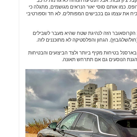
בל ציון גבוה. אבל הנסיעה הנוחה לא גורמת לרכב
ופס. כמו אותם סוסי יאור הנראים מגושמים, מתגלה כי
כיח את עצמו גם בכבישים המפותלים. לא חד וספורטיבי
את הקרוסאובר הזה לנהיגת שטח שהיא מעבר לשבילים
ול/שלג/בוץ). הגחון והפלסטיקה לא מתוכננים לזה.
שוב מזה – GV70 מצוידת בארסנל בטיחות מקיף ביותר ולצד הביצועים והבטיחות
גנת הנוסעים גם אם תתרחש תאונה.