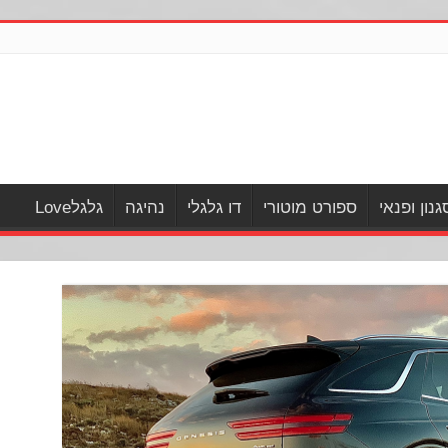
גנון ופנאי
ספורט מוטורי
דו גלגלי
נהיגה
גלגלLove