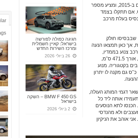
המותג הדרום קוריאני הנפרד נולד בעצם ב-2015, ומציע מספר
דגמי סדאן מפוארים המסומנים באות G. אם תתקלו בצמד
ם בג'נסיס בעלת מרכב
lar
ags
 הוא קרוסאובר בינוני ׁׁ(סגמנט Dׂ), שבבסיסו חולק
חגיגה כפולה לפורשה
בישראל: קאיין חשמלית
נעה אחורית, אך כאן תמצאו הנעה
ומרכז השירות החדש
כב צנוע בממדיו,
26 ביולי 2026
נהפוכו – בסיס הגלגלים של 287.5 ס"מ, אורך 471.5 ס"מ,
נדיבים בקטגוריה. מנוע
טורבו-בנזין 2.5 ליטרים בהספק של 304 כ"ס גם מקנה לו יתרון
ההנעה.
 שאר דגמי המותג העולה,
BMW F 450 GS – השקה
עמידו אותה ליד כל
בישראל
תשפיל מבט. הכנסו לתא הנוסעים
2 ביולי 2026
עצבים ולא מהנדסי
ני אוהב את הניקיון