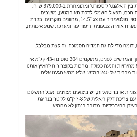
רמת ה'לקשרי' שקיבלנו למבחן, ממוקמת בין ה'אלגנט' ל'ספורט' ומתומחרת ב-379,000 ש"ח.
, גג זכוכית, מפתח חכם, תפעול חשמלי לדלת תא המטען, מושבים
קדמיים משופרים הכוללים גם אוורור ועיסוי, מולטימדיה עם צג "14.5, מחוונים מוקרנים, בקרת
אורת אווירה צבעונית, ריפוד עור ומערכת שמע איכותית,
, דומה מדי לחוגת המדיה הסמוכה. זה קצת מבלבל.
כשלרשותך, מתחת למכסה המנוע הארוך והמרשים לפנים, ממוקמים 304 סוסים ו-43 קג"מ אין
טעם בעיסוק בקטנות. תיבה אוטומטית 8 מהירויות והנעה כפולה, מחכות בקוצר רוח להאיץ אותנו
תוך 6.1 שניות מ-0 ל-100 קמ"ש ולמהירות מרבית של 240 קמ"ש, שלא ממש הגענו אליה
צוניות או ברוטאליות, יש ביצועים מצוינים. אבל התשלום
יגיע בתחנת הדלק, שם תתגלה הג'נסיס עם צריכת דלק ריאלית של 7-8 ק"מ לליטר בנהיגת
דן ההיברידיות, מדובר בנתון לא מחמיא.