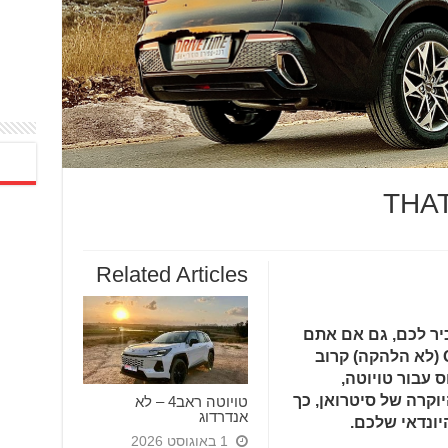
Related Articles
כיר לכם, גם אם אתם
מנותקים מעולם הרכב. על GENESIS (לא הלהקה) קרוב
 עבור טויוטה,
או DS – חטיבת היוקרה של סיטרואן, כך
טויוטה ראב4 – לא
אנדרדוג
יונדאי שלכם.
1 באוגוסט 2026