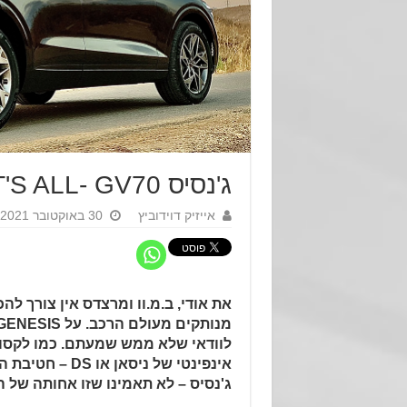
ג'נסיס THAT'S ALL- GV70
אייזיק דוידוביץ
30 באוקטובר 2021
את אודי, ב.מ.וו ומרצדס אין צורך לה
לוודאי שלא ממש שמעתם. כמו לקסוס
אינפינטי של ניסאן 
ג'נסיס – לא תאמינו שזו אחותה של ה