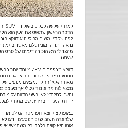
.
הדבר הראשון שתופס את העין הוא הלוע.
לפה של דג ומשום מה לי הוא דווקא הזכ
מהצד לי היא הזכירה דגמים של סרס הסי
שעטנז.
דווקא מבפנים ה-ZRV 
הנוסעים צבוע בשחור כהה עד גובה החלו
מאחור גלגל ההגה נמצאים מנופים שקוב
נמצא לוח מחוונים דיגיטלי אך מעוצב בא
והשני לסל"ד? לא, השני מדווח על מידת ה
יחידת הנעה היברידית שם מתחת למכסה
באופן קצת יוצא דופן מסך המולטימדיה 
שלהונדה חשוב שגם הנוסעים יידעו לאן פ
אוטו היא קווית בלבד ורק משתמשי אייפו