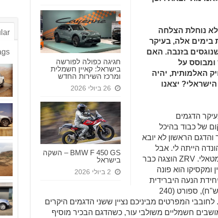
לא נוחלת הצלחה
lar
בימים אלה, בעיקר
שנוגסים בזנבה. האם
ags
חגיגה כפולה לפורשה
כבר ומבוסס על
בישראל: קאיין חשמלית
ר ה-11 של הסיוויק האלמותית, יהיה
ומרכז השירות החדש
הישראלי? יצאנו
26 ביולי 2026
עיקר הדגמים
ם של כבוד בהיכל
רי: NSX ו-S2000. מאחר והדגם הראשון לא יובא
ונדה הייתה לי. אבל
BMW F 450 GS – השקה
בואו נחזור רגע למושא הכתבה בשחור מטאלי. ZRV הוצגה כבר
בישראל
, סין ומקסיקו הוא פונה
2 ביולי 2026
ארץ עם יחידת הנעה היברידית
אחת ושלוש רמות גימור: אלגנס (225 אש"ח), ספורט (240
-250 אש"ח. לא זול. לחובבי המפרטים מביניכם נציין ששני הדגמים היקרים
 מושבים חשמליים משולבי עור, כשהדגם הבכיר מוסיף