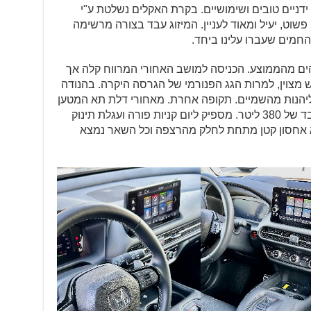
דניים טובים ושימושיים. בקרת האקלים נשלטת ע"י
פשוט, יעיל ומאוד לעניין. המיזוג עבד בצורה מרשימה
החמים שעברו עלינו ביחד.
ים מהממוצע. הכניסה למושב האחורי המרווח קלה אך
צוין, למרות הגג הפנורמי של הגרסה היקרה. בהנודה
וליהנות מהשמיים. תקופה אחרת. מאחורי דלת תא המטען
החשמלית, נמצא תא עם נפח סביר בלבד של 380 ליטר. מספיק ליום קניות פורה ועגלת תינוק
לופי. יש תא אחסון קטן מתחת לחלק מהרצפה וכל השאר נמצא