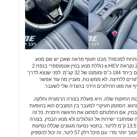
מתחת למכסה? מבט חטוף מראה שאכן יש שם מנוע
בנזין. יחידת ההנעה ההיברידית של ZRV נקראת e:HEV כוללת מנוע בנזין אטמוספרי בנפח 2
ליטר שמשודך למנוע חשמלי והם מפיקים ביחד 184 כ"ס ומומנט של 32 קג"מ. לפני שנצא לדרך
ורים ללחיצה. לא ממש נוח. מעניין מה עוד אפשר
 את מוט ההילוכים הידני בהונדה שלי לשעבר.
 היא אחת התכונות החזקות שלה. היא פועלת בצורה הרמונית וחלקה.
ורגש. הסממן העיקרי למעבר בין המצבים הוא בהופעת
הבנזין, אם החלטתם לסחוט את הדוושה הימנית. כל זה
מחובר ישירות אל הגלגלים ולא מנוע הבנזין. בצורה
במבחן נמדדה צריכת דלק ממוצעת של 13.5 ק"מ לליטר, בתנאי נסיעה מגוונים שכללו נסיעות
בינעירוניות ונסיעות עירוניות בלי נסיון לחסוך יותר מדי. עם מיכל דלק 57 ליטר, זה יכול להספיק