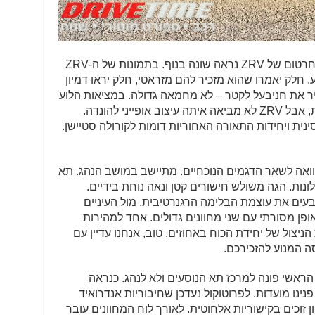
למרות שקשה לבלוט בשוק רווי SUV, החרטום של ZRV נראה שונה בנוף. בתמונות של ה-ZRV
 חלק יאמרו שהוא מזכיר להם מזראטי, חלק יראו דמיון
יר את חניבעל לקטר – לא מחמאה גדולה. במציאות הלוע
נראה יותר הרמוני ושלם מאשר בתמונות, אבל ZRV לא מביאה איתה עיצוב אופייני להונדה.
נית ויחידות התאורה האחוריות דומות לקורולה סטיישן.
מיוחד יותר בהשוואה לשאר הדגמים הנוכחיים. מתיישב במושב הנהג. תא
נות. הגה משולש חישורים קטן ונאה נוחת בידיים.
עים את עוצמת הבלימה הרגנרטיבית. מול העיניים
ופן מסורתי עם שני מחוונים גדולים. אחד למהירות
ניצול של יחידת הכוח באחוזים. טוב, אנחנו עדיין עם
 המנוע להזכירכם.
הראשי פונה למרכז תא הנוסעים ולא לנהג. כנראה
נינו מועדות. לפרוטוקול נעדכן שחיבוריות אנדרואיד
ן זוכים בקישוריות אלחוטית. לאורך לוח המחוונים עובר