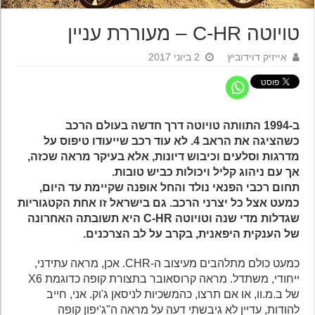
טויוטה C-HR – מעוררת עניין
אייזיק דוידוביץ
2 ביוני 2017
ב-1994 התוותה טויוטה דרך חדשה בעולם הרכב
כשהציגה את הראב 4. לא עוד רכב שייעודו טיפוס על
מדרגות וסלעים וכיבוש דיונות, אלא בעיקר מראה שכזה,
אך עם ניהוג קליל ויכולות כביש טובות.
תחום רכבי הפנאי נולד והחל אופנה שקיימת עד היום,
כמעט אצל כל יצרני הרכב. גם בישראל זו אחת הקטגוריות
שגדלות מדי שנה וטויוטה C-HR היא תשובתה האחרונה
של הענקית היפאנית, בקרב על לב הצרכנים.
כמעט כולם מתלהבים מעיצוב ה-CHR. אכן, מראה עתידני,
ייחודי, משתדל. מראה קרוסאובר בתצורת קופה כדוגמת X6
של ב.מ.וו, או אם תרצו, כהמשכיות לניסאן ג'וק. אני, חייב
להודות, עדיין לא גיבשתי דעה על מראה ה"ג'יפון קופה