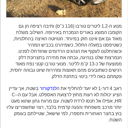
מנוע ה-1.2 ליטרים טורבו (116 כ"ס) ותיבה רציפה הן גם
הקומבו המוצע באוריס הנמכרת באירופה. השילוב מוצלח
מאוד גם אם איננו חזק במיוחד. הטויוטה האיצה בהחלטיות,
כשטיפסנו במעלה התלול, כשמיהרנו בכביש המהיר
וכשהחלטנו לעקוף את הנהגים הרדומים שהזדחלו לפנינו.
הנמרצות שלנו בנהיגה, גבתה את מחירה בתצרוכת דלק
ממוצעת של כ-13 ק"מ לליטר. מנועי טורבו קטני נפח מאוד
רגישים כשתובעים מהם תאוצות ומהירות שיוט גבוהה יחסית,
ונקמתם באה לידי ביטוי בתחנת הדלק.
ראב 4 דור-1 לא יועד להחליף את ה
לנדקורזר
בשטח, אך עדיין
הציע יכולות לא רעות מחוץ לרצועת האספלט. אבל עם ה-C-
HR, אפילו אל תנסו לרדת לשטח. עם מרווח גחון שהוא מעט
יותר מרכב משפחתי והנעה קדמית בלבד, רצוי שתשפריצו עליו
בוץ בחצר האחורית ותספרו, למי שישאל, שטיילתם בעומק
השטח.