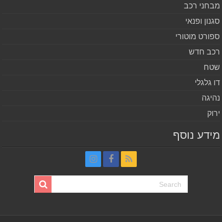
חני רכב
נון ופנאי
ורט מוטורי
ב חדש
ח
 גלגלי
יגה
וק
דע נוסף