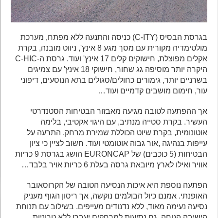
בגרסת הבסיס (C-ITY) כניסה והתנעה ללא מפתח, מערכת
מולטימדיה מקורית עם מסך מגע 8 אינץ', ניווט מובנה, בקרת
אקלים מפוצלת, חישוקים קלים 17 אינץ' ועוד. גרסת ה-C-HIC
היקרה יותר מוסיפה גג שחור, חישוקי 18 אינץ' עם צמיגים
בשרניים יותר, גימורים כחולים/סגולים בתא הנוסעים, דיפוני
עור, חימום מושבים קדמיים ועוד…
אך ההפתעה לטובה מגיעה מאבזור הבטיחות הסטנדרטי
העשיר. בקרת סטייה מנתיב, עם היגוי אקטיבי, בלימה
אוטונומית, בקרת שיוט הכוללת שמירת מרחק, התרעה על
עייפות בנהיגה ,אור גבוה אוטומטי ועוד. חשוב לציין כי ציון
הבטיחות (5 כוכבים) של EURONCAP הושג בגרסת 9 כריות
אוויר ואילו לארץ מיובאת גרסה בעלת 6 כריות אויר בלבד…
הפתעה נוספת היא איכות הנסיעה הטובה של הקרוסאובר
האופנתי. אמנם כיול הבולמים נוקשה, אך ריסון הגוף מעניק
נסיעה נעימה מאוד, ללא נדנודים מעייפים. בשילוב עם תנוחת
הישיבה הנוחה, גם נסיעות למרחקים יעברו ללא טרוניות.