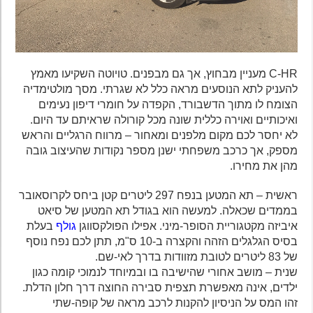
C-HR מעניין מבחוץ, אך גם מבפנים. טויוטה השקיעו מאמץ
להעניק לתא הנוסעים מראה כלל לא שגרתי. מסך מולטימדיה
הצומח לו מתוך הדשבורד, הקפדה על חומרי דיפון נעימים
ואיכותיים ואוירה כללית שונה מכל קורולה שראיתם עד היום.
לא יחסר לכם מקום מלפנים ומאחור – מרווח הרגליים והראש
מספק, אך כרכב משפחתי ישנן מספר נקודות שהעיצוב גובה
מהן את מחירו.
ראשית – תא המטען בנפח 297 ליטרים קטן ביחס לקרוסאובר
בממדים שכאלה. למעשה הוא בגודל תא המטען של סיאט
איביזה מקטגוריית הסופר-מיני. אפילו הפולקסווגן
גולף
בעלת
בסיס הגלגלים הזהה והקצרה ב-10 ס"מ, תתן לכם נפח נוסף
של 83 ליטרים לטובת מזוודות בדרך לאי-שם.
שנית – מושב אחורי שהישיבה בו ובמיוחד לנמוכי קומה כגון
ילדים, אינה מאפשרת תצפית סבירה החוצה דרך חלון הדלת.
זהו המס על הניסיון להקנות לרכב מראה של קופה-שתי