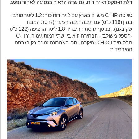
דלתות-סקסית-ייחודית. גם שדה הראיה בנסיעה לאחור נפגע.
טויוטה C-HR משווק בארץ עם 2 יחידות כוח: 1.2 ליטר טורבו
בנזין (116 כ"ס) עם תיבה תיבה רציפה (גרסת המבחן
שקיבלנו), ובנוסף גרסת ההיבריד 1.8 ליטר הרציפה (122 כ"ס
-הספק משולב). הבחירה היא בין שתי רמות גימור: C-ITY
הבסיסית ו-C-HIC היקרה יותר. האחרונה זמינה רק בגרסה
ההיברידית.