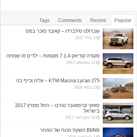
Tags
Comments
Recent
Popular
שברולט סילברדו – קאובוי מוכר במס
3 ביולי 2017
סקודה קודיאק 1.4 7 מקומות – ילדים זה שמחה
21 באוגוסט 2017
KTM Macina Lycan 275 – עליה וכייף בה
2 במאי 2018
סוזוקי קרוסאובר טורבו – החל ממרץ 2017
בישראל
16 בפברואר 2017
BMWi השקת הכוח של המחר
1 בנובמבר 2016