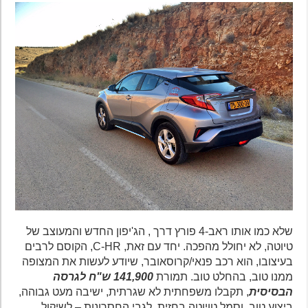
שלא כמו אותו ראב-4 פורץ דרך , הג'יפון החדש והמעוצב של
טיוטה, לא יחולל מהפכה. יחד עם זאת, C-HR, הקוסם לרבים
בעיצובו, הוא רכב פנאי/קרוסאובר, שיודע לעשות את המצופה
ממנו טוב, בהחלט טוב. תמורת
141,900 ש"ח לגרסה
הבסיסית
, תקבלו משפחתית לא שגרתית, ישיבה מעט גבוהה,
ביצוע טוב, וסמל טויוטה בחזית. לגבי החסרונות – לשיקול