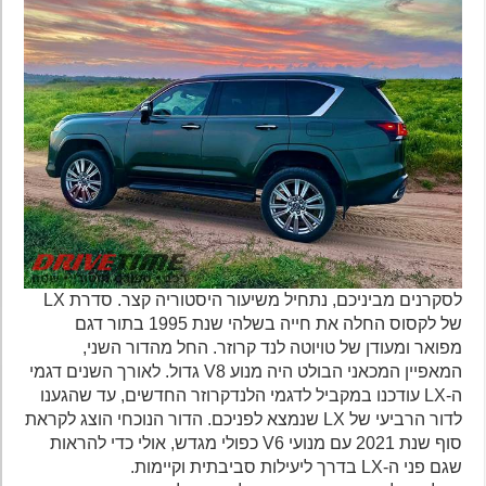
לסקרנים מביניכם, נתחיל משיעור היסטוריה קצר. סדרת LX
של לקסוס החלה את חייה בשלהי שנת 1995 בתור דגם
מפואר ומעודן של טויוטה לנד קרוזר. החל מהדור השני,
המאפיין המכאני הבולט היה מנוע V8 גדול. לאורך השנים דגמי
ה-LX עודכנו במקביל לדגמי הלנדקרוזר החדשים, עד שהגענו
לדור הרביעי של LX שנמצא לפניכם. הדור הנוכחי הוצג לקראת
סוף שנת 2021 עם מנועי V6 כפולי מגדש, אולי כדי להראות
שגם פני ה-LX בדרך ליעילות סביבתית וקיימות.