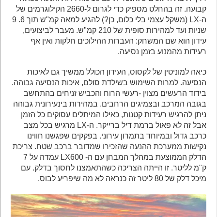
קבועה. זה בהחלט מספיק כדי לגרום ל-2660 הקילוגרמים של
ה-LX (משקל עצמי בלי כלום, כן?) להגיע למאה קמ"ש תוך 6. 9
שניות ועד למהירות סופית של 210 קמ"ש. מעבר לביצועים,
עידון הוא שם המשחק: העברות ההילוכים חלקות ואין אף
רעידות מהמנוע בזמן נסיעה.
כיאה למוניטין של לקסוס, העידון הכולל ממשיך גם לאיכות
הנסיעה. למרות השימוש בשילדת סולם, איכות הנסיעה גבוהה.
בידוד הרעשים מצוין -רעשי הרוח והכביש זניחים בהתחשב
בגובה המרכב ובצמיגים הרחבים. במהירות בינעירונית גבוהה
ניתן להרגיש רעידות קטנות, כאילו המיתלים עסוקים כל הזמן
אבל זה לא פאול ברמת דיל ברייקר. ה-LX מרגיש בכל מצב
כרכב גדול ובמיוחד בתמרון עירוני. בפקקים שפגשנו חווינו
נקישות ממערכת ההנעה שהזכירו שמדובר ברכב שטח. צריכת
הדלק הממוצעת במהלך המבחן עם ה- LX600 עמדה על 7
ק"מ לליטר. זו הייתה הצריכה כשהתאמצנו לחסוך בדלק. עם
מיכל דלק של 80 ליטר זה כנראה לא מה שיפריע לבוס.