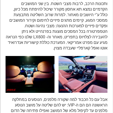
ותכונות הרכב, לרבות מצבי השטח. בין שני המושבים
הקדמיים נמצא תא אחסון מקורר שיכול להיפתח מכל כיוון,
כולל ע"י היושבים מאחור. למרות שרוב השליטה מתבצעת
ממסכי המגע, קיימים מתגים פיזיים לחימום וקירור המושבים
ופקדים פיזיים למערכות ההנעה: מצבי נהיגה ושטח.
הטמפרטורה בכל המסכים מוצגת בפרנהייט ולא ניתן
להעבירה לצלזיוס בתפריט, מאחר וה- LX600 שלנו כפי הנראה
מגיע עם מפרט אמריקאי. המערכת כוללת קישוריות אנדרואיד
אוטו ואפל קארפליי שעבדה מצוין.
אבל עם כל הכבוד למה שקורה מלפנים, הנוסעים במחלקה
הראשונה הם הם ה-VIP: יש להם שליטה על מושב הנוסע
מלפנים עד לקיפול מלא של המושב ואפילו פתיחה של הדום