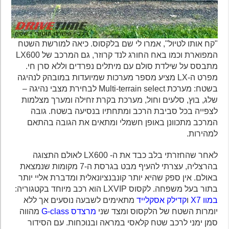
"קח אותו לטיול", אמרו לי שם בלקסוס. כיאה למורשת השטח
המפוארת וכמו באח החורג לנד קרוזר, גם המרכב של LX600
מתבסס על שילדת סולם עם מיתלים נפרדים וללא סרן חי.
מפרט ה-LX מציע מספר מערכות שמיועדות במובהק לנהיגה
בשטח: מערכת Multi-terrain select לבחירת מצבי נהיגה –
שלג, בוץ, סלעים וחול, מערכת בקרת זחילה ומערך מצלמות
לצפייה בכל סביבת הרכב ומתחתיו בנסיעה בשטח. גובה
המרכב מתכוונן באופן חשמלי ומתאים את הגובה בהתאם
למהירות.
לאחר שהחזרתי בלב כבד את ה- LX600 לאולם התצוגה
בהרצליה, עצרתי להעיף מבט בגרסת ה-7 מקומות שנמצאת
באולם. אין ספק שהיא יותר קונבנציונאלית ומדברת אליי יותר
בתור בעל משפחה. לקסוס LXVIP הוא רכב מיוחד בקטגוריה:
במוו X7
ו
קדילק אסקלייד
מתאימים לשבעה נוסעים אך ללא
יומרות השטח של הלקסוס ומצד שני
מרצדס G-class
מהווה
סמן ימני לרכב שטח קלאסי במראה ובנוכחות. עם הסידור