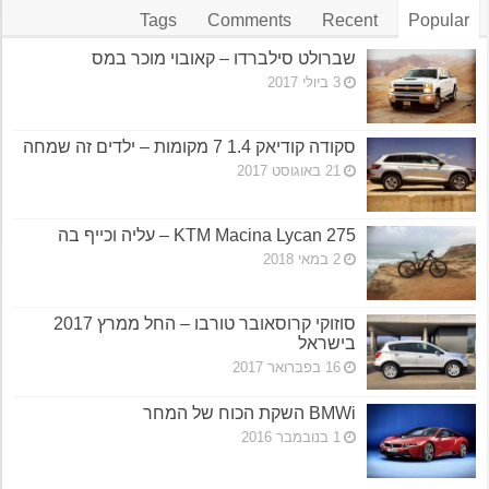
Tags
Comments
Recent
Popular
שברולט סילברדו – קאובוי מוכר במס
3 ביולי 2017
סקודה קודיאק 1.4 7 מקומות – ילדים זה שמחה
21 באוגוסט 2017
KTM Macina Lycan 275 – עליה וכייף בה
2 במאי 2018
סוזוקי קרוסאובר טורבו – החל ממרץ 2017
בישראל
16 בפברואר 2017
BMWi השקת הכוח של המחר
1 בנובמבר 2016