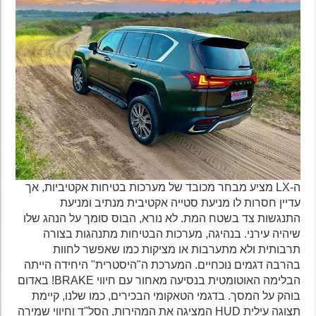
ה-LX מציע מבחר מכובד של מערכות בטיחות אקטיביות, אך
עדיין חסרות לו מניעת סטייה אקטיבית מנתיב ומניעת
התנגשות צד בשטח המת. לא נורא, הבוס סומך על הנהג שלו
שיהיה עירני. בנהיגה, מערכות הבטיחות מתנהגות בצורה
תרבותית ולא מתערבות או מציקות כמו שאפשר לחוות
בהרבה דגמים נוכחיים. המערכת ה"היסטרית" היחידה הייתה
הבלימה האוטומטית בנסיעה מאחור עם חיווי BRAKE! באדום
בוהק על המסך. בדגמי הטאקומי הבכירים, כמו שלנו, קיימת
תצוגה עילית HUD המציגה את המהירות, הסל"ד וחיווי שמירה