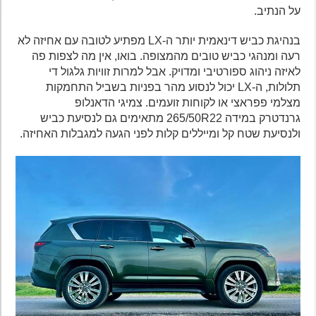
על הנתיב.
בנהיגת כביש דינאמית יותר ה-LX מפתיע לטובה עם אחיזה לא
רעה ומנהגי כביש טובים מהמצופה. בואו, אין מה לצפות פה
לאיזה ניהוג ספורטיבי ומדויק. אבל למרות זוויות גלגול די
תלולות, ה-LX יכול לנסוע מהר בפניות בשביל התחמקות
מצלמי פפראצי או לקוחות זועמים. צמיגי הדאנלופ
גרנדטרק במידה 265/50R22 מתאימים גם לנסיעת כביש
ולנסיעת שטח קל ומייללים קלות לפני הגעה למגבלות האחיזה.