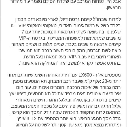
אבל היי, לפחות המרכב עם שילדת הסולם נשמר עוד מהדור
הראשון.
למרות שבחו"ל קיימת גרסת דיזל, לארץ מיובא דגם הבנזין
בלבד בשלוש רמות גימור: האדורי, טאקומי וטאקומי VIP – זו
שלפנינו. בהשוואה לשתי הגרסאות הנמוכות יותר עם 7
מושבים שמתאימות למשפחה המטיילת, בגרסת ה-VIP
קיימים ארבעה מושבים בלבד. שניים מלפנים ושניים מאחור.
כיאה לשם הגרסה, המקום הכי חשוב ברכב הוא המושב
האחורי הימני בו יושב ה-VIP: בעל המאה ובעל הדעה.
בהחלט אפשר לקרוא למושב הזה "המחלקה הראשונה".
מטפסים אל ה- LX600 עם ידיות האחיזה השימושיות. גם אחרי
יותר מ-23 אלף ק"מ שעבר רכב המבחן, תא הנוסעים מפגין
רמה גבוהה של איכות הרכבה וחומרים איכותיים. עור חום
איכותי עם עיטורים נאים מרפד את כל תא הנוסעים, דיפוני עץ
קיימים בדלתות, בקונסולה ובגלגל ההגה. הישיבה מאחורי
גלגל ההגה גבוהה ומשקיפה היטב על מכסה המנוע המעוצב.
בהתאם לרוח התקופה הנוכחית שבה גודל המסך הוא קריטי,
גודל מסך המגע הראשי הוא יותר ממספק עם 12. 3 אינץ'
ומתחתיו נמצא מסך מגע שני קטן יותר לשליטה על המיזוג