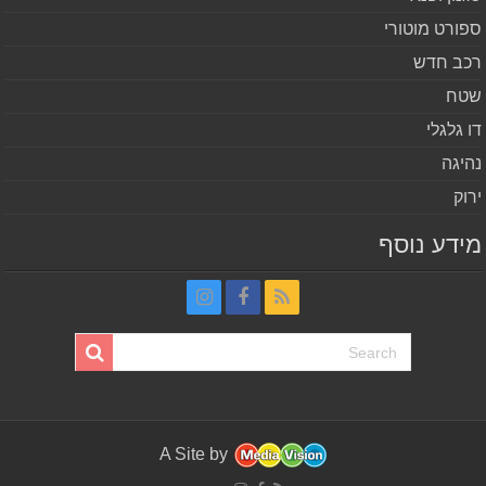
ורט מוטורי
ב חדש
ח
 גלגלי
יגה
וק
דע נוסף
A Site by