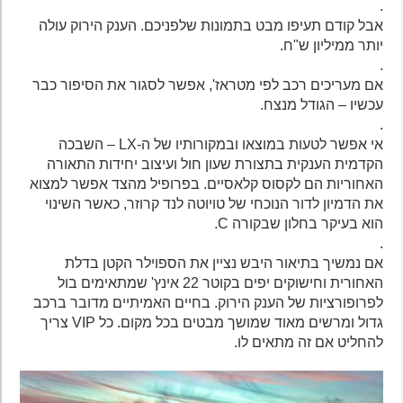
.
אבל קודם תעיפו מבט בתמונות שלפניכם. הענק הירוק עולה
יותר ממיליון ש"ח.
.
אם מעריכים רכב לפי מטראז', אפשר לסגור את הסיפור כבר
עכשיו – הגודל מנצח.
.
אי אפשר לטעות במוצאו ובמקורותיו של ה-LX – השבכה
הקדמית הענקית בתצורת שעון חול ועיצוב יחידות התאורה
האחוריות הם לקסוס קלאסיים. בפרופיל מהצד אפשר למצוא
את הדמיון לדור הנוכחי של טויוטה לנד קרוזר, כאשר השינוי
הוא בעיקר בחלון שבקורה C.
.
אם נמשיך בתיאור היבש נציין את הספוילר הקטן בדלת
האחורית וחישוקים יפים בקוטר 22 אינץ' שמתאימים בול
לפרופורציות של הענק הירוק. בחיים האמיתיים מדובר ברכב
גדול ומרשים מאוד שמושך מבטים בכל מקום. כל VIP צריך
להחליט אם זה מתאים לו.