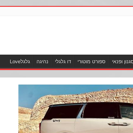
גנון ופנאי
ספורט מוטורי
דו גלגלי
נהיגה
גלגלLove