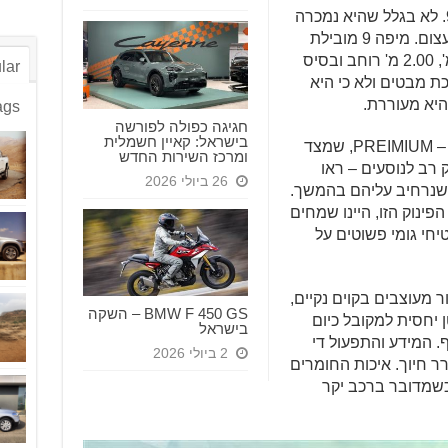
לאן שלא תסתכלו, תראו מקסוס מיפה 9. לא בגלל שהיא נמכרה
בכמויות גדולות, אלא יותר בגין גודלה העצום. מיפה 9 מובילת
נוסעים גדולה המשתרעת לאורך 5.27 מ', 2.00 מ' רוחב ובסיס
lar
כונית שמושכת מבטים ולא כי היא
היא מעוררת.
ags
חגיגה כפולה לפורשה
בישראל: קאיין חשמלית
קיבלנו אותה בגרסתה המפוארת ביותר – PREIMIUM, שמצד
ומרכז השירות החדש
 רב לנוסעים – ראו
26 ביולי 2026
שנרחיב עליהם בהמשך.
355,0 ש"ח ורמת הפינוק הזו, היינו שמחים
חי גומי פשוטים על
 מעוצבים בקוים נקיים,
BMW F 450 GS – השקה
 יחסית למקובל כיום
בישראל
סף. המידע והתפעול די
2 ביולי 2026
ר חיוך. איכות החומרים
כשמדובר ברכב יקר