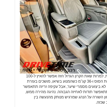
אבל מיפה היא לא מכונית ספורט דינמית, למרות שאת הקרון הגדול הזה אפשר להאיץ ל-100
קמ"ש מעמידה תוך 9.2 שניות. 245 כוחות הסוס ו-36 קג"מ כשהמנוע בשיאו, מושכים בעזרת
לא ביצועים מסמרי שיער, אבל עקיפה זריזה תתאפשר
תתאפשר תודות לאחיזה הגבוהה. נהיגה מהירה ממש,
ן השורה על הנהג שמרגיש מנותק מהנעשה בין
 שכזה.