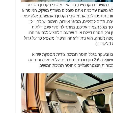
מרחב ענק. הן במושבים הקדמיים, בוודאי במושבי הקפטן בשורה
האמצעית ובהחלט גם בספסל מאחור. לא משנה עד כמה אתם סובלים מעודף משקל, המיפה 9
ות, תתפסו לכם את מושבי הקפטן האמצעים. אלה יפנקו
 הדום לרגליים, מסאז' איורור, חימום, שולחן וילון
ך מגע הצמוד אליכם. מיותר להוסיף שגם דלתות
ורק חסרה דיילת אויר שתעבור להציע לכם ארוחה.
 נינוחה. הוא ניתן להזחה וקיפול ומשפיע כך על גדול
ם ובעיקר בגלל חוסר תמיכה צידית מספקת שהיא
למעשה מושב רך מדי בצדדיו. המיפה ששוקל כ-2.6 טון רוכנת בסיבובים על מיתליה ובנהיגה
כוחות הצנטרפוגליים מחוסר תמיכת המושב.