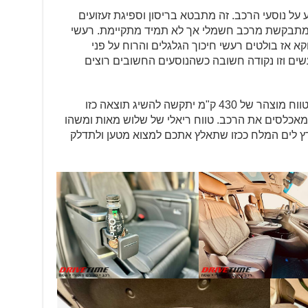
 רוגע על נוסעי הרכב. זה מתבטא בריסון וספיגת זעזועים
מתבקשת מרכב חשמלי אך לא תמיד מתקיימת. רעשי
א אז בולטים רעשי חיכוך הגלגלים והרוח על פני
ב את הרעשים וזו נקודה חשובה כשהנוסעים החשובים רוצים
רק הנהג נשאר מודאג. רכב חשמלי עם טווח מוצהר של 430 ק"מ יתקשה להשיג תוצאה כזו
אכלסים את הרכב. טווח ריאלי של שלוש מאות ומשהו
ץ לים המלח ככזו שתאלץ אתכם למצוא מטען ולתדלק