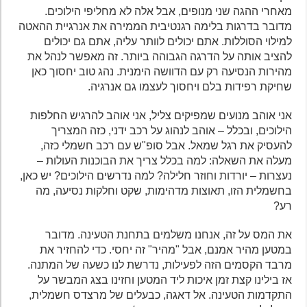
מאחרי ההגה שני מנופים, אבל אלה לא מחליפי הילוכים.
מדובר בדרגות בלימה רגנטיבית הממירה את אנרגיית ההאטה
למילוי הסוללות. אתם יכולים לוותר עליה, אתם גם יכולים
להציב אותה על הדרגה הגבוהה ביותר. זה מאפשר לנהל את
מהירות הנסיעה רק עם הדוושה הימנית. נהג טוב יחסוך כאן
שחיקת רפידות בלם ויחסוך לעצמו גם אנרגיה.
אני אוהב מנועים שמפיקים צליל, אני אוהב להרגיש החלפות
הילוכים, ובכלל – אוהב לנהוג על רכב ידני, כזה המצריך
להעסיק את רגל שמאל. אבל סופ"ש עם רכב חשמלי כזה,
מעלה את השאלה: למה בכלל צריך את הבוכנות העולות –
נעצרות – יורדות וחוזר חלילה? למה נדרשים הילוכים? יש כאן,
בחשמלית הזו, תאוצות מדהימות, שקט וחלקות נסיעה, מה
רע?
את המס על זה, אנחנו משלמים בתחנת הטעינה. מדובר
במטען מהיר אמנם, אבל "מהיר" זה יחסי. כדי להחזיר את
מרבד הקסמים הזה לפעילות, נדרשת לנו כשעה של המתנה.
אז בילינו קצת זמן איכות ליד המטען וחזינו בצג המבשר על
התקדמות הטעינה. אל דאגה, כבעלים של מרצדס חשמלית,