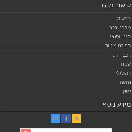
שור מהיר
שות
חני רכב
נון ופנאי
ורט מוטורי
ב חדש
ח
 גלגלי
יגה
וק
דע נוסף