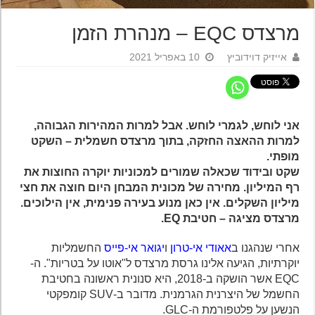
מרצדס EQC – מנהרת הזמן
אייזיק דוידוביץ
10 באפריל 2021
אני לוחש, לגמרי לוחש. אבל למרות המהירות הגבוהה,
למרות ההאצה החזקה, בתוך מרצדס חשמלית – השקט
מופתי.
שקט ובידוד שכאלה שמורים למכוניות יוקרה החוצות את
רף המיליון. מחירה של מכונית המבחן היום חוצה את חצי
מיליון השקלים. אין כאן מנוע בעירה פנימית, אין הילוכים.
מרצדס מציגה – חטיבת EQ.
אחרי שנהגנו ב
אאודי אי-טרון
ו
יגואר אי-פייס
החשמליות
יוקרתיות, הגיעה אלינו גרסת מרצדס ל"אוטו על בטריות". ה-
EQC אשר הושקה ב-2018, היא סנונית ראשונה בחטיבת
החשמל של היצרנית הגרמנית. מדובר ב-SUV קומפקטי
הנשען על פלטפורמת ה-GLC.