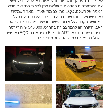
לא מדובר בגימיק. המכוניות החשמליות באו לכאן כדי להשאר.
את ההתפתחות ההדרגתית שלהם ניתן לראות בכל דגם חדש
המגיח אל העולם. EQC מתייצב מול אאודי ויגואר חשמליות
כאן בישראל. ההתרשמות היא חיובית – איכות נסיעה מעל
הממוצע, הקפדה על איכות ועיצוב מרשים. מרצדס ליטשו את
האבן היקרה הזו לרמה גבוהה בהחלט. 540,000 ש"ח לגרסה
הביניים שנבחנה כאן Electric ART מציב את ה-EQC כאופציה
בהחלט מומלצת למי שהחשמל מתאים לו.