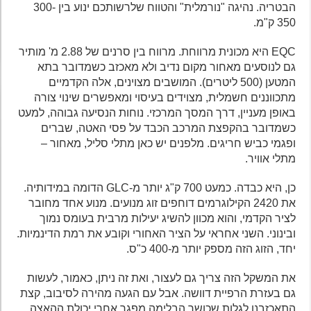
הבטריה. נהיגה "נורמלית" והטווח שלרשותכם ינוע בין 300-
350 ק"מ.
EQC היא מכונית מרווחת. מרווח בין סרנים של 2.88 מ' מותיר
גם לנוסעים מאחור מקום נדיב ולא מאכזב כשמדובר בתא
המטען (500 ליטרים). המושבים מצוינים, אלה הקדמיים
מתכווננים חשמלית, מצוידים בעיסוי ומאפשרים שינוי צורה
באופן מעניין, דרך המסך המרכזי. נוחות הנסיעה גבוהה, למעט
כשמדובר בהקפצת המרכב הכבד על פסי האטה, שברים
ופגמי כביש חריגים. מלפנים יש כאן מתלי סליל, מאחור –
מתלי אוויר.
כן, היא כבדה. כמעט 700 ק"ג יותר מ-GLC הדומה במידותיה.
את 2420 הקילוגרמים דוחפים זוג מנועים. מנוע אחד מחובר
לציר הקדמי, והוא מכוון להשיג יעילות מרבית בעומס נמוך
ובינוני. השני אחראי על הציר האחורי וקובע את רמת הדינמיות.
יחד, הזוג הזה מספק יותר מ-400 כ"ס.
את המשקל הזה צריך גם לעצור, ואת זה ניתן, כאמור, לעשות
גם בעזרת הרפיית דוושה. אבל עם הגעה מהירה לסיבוב, קצת
התאכזבנו לגלות שכושר הבלימה מפגר אחרי יכולת ההאצה