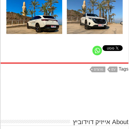
Ta
EV
מרצדס
אייזיק דוידוביץ