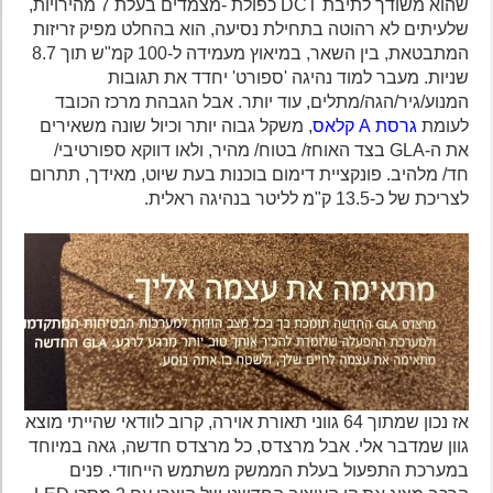
שהוא משודך לתיבת DCT כפולת -מצמדים בעלת 7 מהירויות,
שלעיתים לא רהוטה בתחילת נסיעה, הוא בהחלט מפיק זריזות
המתבטאת, בין השאר, במיאוץ מעמידה ל-100 קמ"ש תוך 8.7
שניות. מעבר למוד נהיגה 'ספורט' יחדד את תגובות
המנוע/גיר/הגה/מתלים, עוד יותר. אבל הגבהת מרכז הכובד
לעומת
גרסת A קלאס
, משקל גבוה יותר וכיול שונה משאירים
את ה-GLA בצד האוחז/ בטוח/ מהיר, ולאו דווקא ספורטיבי/
חד/ מלהיב. פונקציית דימום בוכנות בעת שיוט, מאידך, תתרום
לצריכת של כ-13.5 ק"מ לליטר בנהיגה ראלית.
אז נכון שמתוך 64 גווני תאורת אוירה, קרוב לוודאי שהייתי מוצא
גוון שמדבר אלי. אבל מרצדס, כל מרצדס חדשה, גאה במיוחד
במערכת התפעול בעלת הממשק משתמש הייחודי. פנים