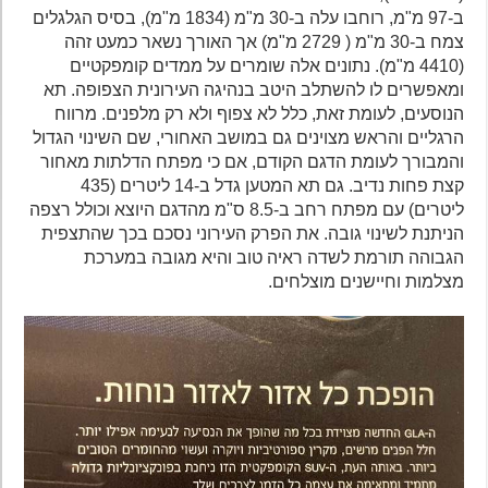
ב-97 מ"מ, רוחבו עלה ב-30 מ"מ (1834 מ"מ), בסיס הגלגלים
צמח ב-30 מ"מ ( 2729 מ"מ) אך האורך נשאר כמעט זהה
(4410 מ"מ). נתונים אלה שומרים על ממדים קומפקטיים
ומאפשרים לו להשתלב היטב בנהיגה העירונית הצפופה. תא
הנוסעים, לעומת זאת, כלל לא צפוף ולא רק מלפנים. מרווח
הרגליים והראש מצוינים גם במושב האחורי, שם השינוי הגדול
והמבורך לעומת הדגם הקודם, אם כי מפתח הדלתות מאחור
קצת פחות נדיב. גם תא המטען גדל ב-14 ליטרים (435
ליטרים) עם מפתח רחב ב-8.5 ס"מ מהדגם היוצא וכולל רצפה
הניתנת לשינוי גובה. את הפרק העירוני נסכם בכך שהתצפית
הגבוהה תורמת לשדה ראיה טוב והיא מגובה במערכת
מצלמות וחיישנים מוצלחים.