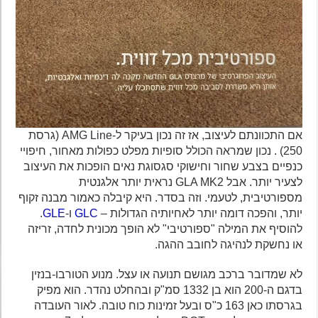
אם התכוונתם לעיצוב, אז זה נכון בעיקר ל-AMG Line (גרסת
250) . נכון שמראה הכולל סופיות מפלט כפולות מאחור, חיפויי
כנפיים בצבע שחור וחישוקי סגסוגת נאים הופכות את העיצוב
לצעיר יותר. אבל GLA MK2 נראית יותר אלגנטית
מספורטיבית, לטעמי. וזה בסדר. היא קיבלה כאמור מבנה זקוף
יותר, והפכה דומה יותר לאחיותיה הגדולות –
GLC
ו-
GLE
.
להוסיף את המילה "ספורטיבי" לא הופך מכונית לחדה, זריזה
או נחשקת לנהיגה לחובב ההגה.
לא שמדובר ברכב מגושם תנועה או עצל. מנוע הטורבו-בנזין
בדגם ה-200 הוא בן 1332 סמ"ק ובהחלט נהדר. הוא מפיק
בגרסתו כאן 163 כ"ס ובעל זמינות כוח טובה. לאור העובדה