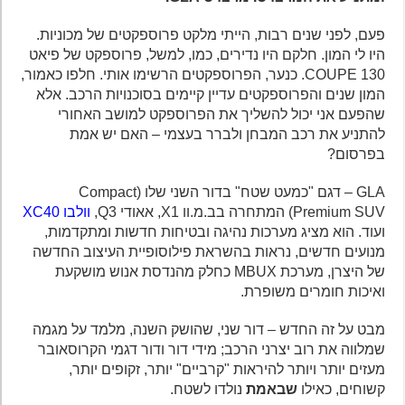
פעם, לפני שנים רבות, הייתי מלקט פרוספקטים של מכוניות.
היו לי המון. חלקם היו נדירים, כמו, למשל, פרוספקט של פיאט
130 COUPE. כנער, הפרוספקטים הרשימו אותי. חלפו כאמור,
המון שנים והפרוספקטים עדיין קיימים בסוכנויות הרכב. אלא
שהפעם אני יכול להשליך את הפרוספקט למושב האחורי
להתניע את רכב המבחן ולברר בעצמי – האם יש אמת
בפרסום?
GLA – דגם "כמעט שטח" בדור השני שלו (Compact
Premium SUV) המתחרה בב.מ.וו X1, אאודי Q3,
וולבו XC40
ועוד. הוא מציג מערכות נהיגה ובטיחות חדשות ומתקדמות,
מנועים חדשים, נראות בהשראת פילוסופיית העיצוב החדשה
של היצרן, מערכת MBUX כחלק מהנדסת אנוש מושקעת
ואיכות חומרים משופרת.
מבט על זה החדש – דור שני, שהושק השנה, מלמד על מגמה
שמלווה את רוב יצרני הרכב; מידי דור ודור דגמי הקרוסאובר
מעזים יותר ויותר להיראות "קרביים" יותר, זקופים יותר,
קשוחים, כאילו
שבאמת
נולדו לשטח.