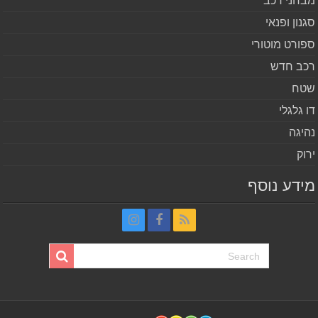
חני רכב
נון ופנאי
ורט מוטורי
ב חדש
ח
 גלגלי
יגה
וק
דע נוסף