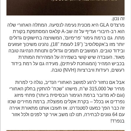
זה נכון.
מרצדס GLA היא מכונית נעימה לנסיעה. המתלה האחורי שלה
הוא רב-חיבורי ועדיף על זה שב-A קלאס המסתפקת בקורת
מתח. גם ברמת גימור 'פרימיום', המשוויצה בחישוקים גדולים
יותר מזו ב'אקסלוסיב' ("19 לעומת "18), נהנינו משיכוך זעזועים
ובידוד טובים. המושבים תומכים וגדולים ותנוחת הנהיגה טובה
מאוד. העובדה שיש קושי בשמירה על המהירות המותרת
בכביש המהיר (המגוחכת לעיתים), מעידה גם על רמת בידוד
רעשים, רעידות וויברציות (NVH) טובה.
אבל אם נחזור לרגע למושב האחורי הנדיב, נגלה כי למרות
מחיר של 315,000 ש"ח, מישהו "שכח" להתקין בחלק האחורי
(וגם לא מדובר ברמת הגימור הבסיסית ביותר) פתחי מיזוג
נפרדים או בכלל – בקרת אקלים מפוצלת. ברמת מחירים שכזו
זה כבר הפך כמעט לסטנדרט. אז תעזבו אותנו מתאורת אוירה
עם 64 גוונים לבחירה, תנו לנו משב אויר קר לפנים ולכל אזור
בנפרד!