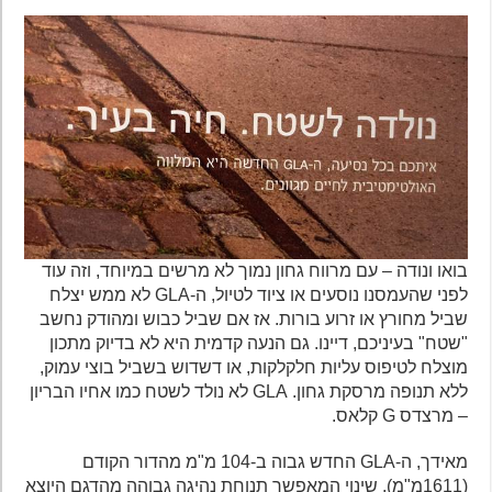
בואו ונודה – עם מרווח גחון נמוך לא מרשים במיוחד, וזה עוד
לפני שהעמסנו נוסעים או ציוד לטיול, ה-GLA לא ממש יצלח
שביל מחורץ או זרוע בורות. אז אם שביל כבוש ומהודק נחשב
"שטח" בעיניכם, דיינו. גם הנעה קדמית היא לא בדיוק מתכון
מוצלח לטיפוס עליות חלקלקות, או דשדוש בשביל בוצי עמוק,
ללא תנופה מרסקת גחון. GLA לא נולד לשטח כמו אחיו הבריון
– מרצדס G קלאס.
מאידך, ה-GLA החדש גבוה ב-104 מ"מ מהדור הקודם
(1611מ"מ), שינוי המאפשר תנוחת נהיגה גבוהה מהדגם היוצא