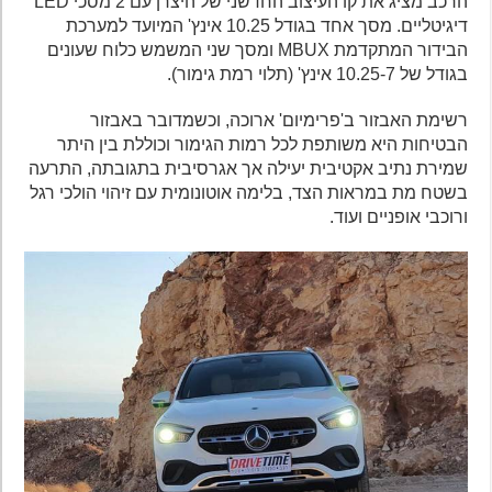
הרכב מציג את קו העיצוב החדשני של היצרן עם 2 מסכי LED
דיגיטליים. מסך אחד בגודל 10.25 אינץ' המיועד למערכת
הבידור המתקדמת MBUX ומסך שני המשמש כלוח שעונים
בגודל של 10.25-7 אינץ' (תלוי רמת גימור).
רשימת האבזור ב'פרימיום' ארוכה, וכשמדובר באבזור
הבטיחות היא משותפת לכל רמות הגימור וכוללת בין היתר
שמירת נתיב אקטיבית יעילה אך אגרסיבית בתגובתה, התרעה
בשטח מת במראות הצד, בלימה אוטונומית עם זיהוי הולכי רגל
ורוכבי אופניים ועוד.