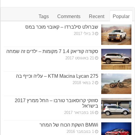
Tags
Comments
Recent
Popular
שברולט סילברדו – קאובוי מוכר במס
3 ביולי 2017
סקודה קודיאק 1.4 7 מקומות – ילדים זה שמחה
21 באוגוסט 2017
KTM Macina Lycan 275 – עליה וכייף בה
2 במאי 2018
סוזוקי קרוסאובר טורבו – החל ממרץ 2017
בישראל
16 בפברואר 2017
BMWi השקת הכוח של המחר
1 בנובמבר 2016