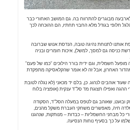
רבעה מבוגרים להתרווח בה. גם המושב האחורי כבר
טען בנפח 343 ליטרים וגלגל חלופי בגודל מלא החבוי תחתיו, הם ההוכחה לכך
ת אותנו לתנוחת נהיגה טובה, הנדסת אנוש שברובה
ת כניסה גם למסך, למשל), איכות חומרים ובניה
 מופעל חשמלית, וגם ידית בורר הילוכים "כמו של פעם"
 מהדור האחרון, אבל זה לא אומר שהקלאסיקה מתפקדת
שעוד אוהבים לנהוג. כן, בלם יד מכאני (לא נגלה לטובת
ההגה ואפילו תצוגת מד סל"ד ענקית (אופציה בלוח
חזק ובועט, שאוהב גם לטפס במעלה הסל"ד, הסקודה
שלדה חיה, מאפשרים משחקי העברת משקל מהנים,
י כל מבחני החשמליות – כבדות – מנותקות, שנהגנו
למו על כך בסעיף נוחות הנסיעה.