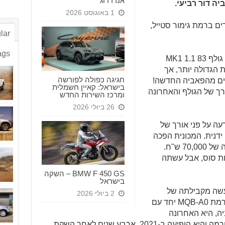
אנדרדוג
ה דור רביעי.
1 באוגוסט 2026
ותה למבחן – גרסת 1.5 ליטרים ברמת גימור סטייל,
lar
ags
היו לי בעבר סופר מיני. אחת מהן הייתה גולף MK1 1.1 83
הגדולה יותר, אך
חגיגה כפולה לפורשה
בישראל: קאיין חשמלית
1. 93 שהייתה באורך של הגולף והאחרונה
ומרכז השירות החדש
26 ביולי 2026
עה על פני אורך של
 היה בגרסת 1.4 ליטרים ידנית. המכונית הפכה
ללהיט מכירות בארץ, בזכות מחיר מעולה של 70,000 ש"ח.
 שהסתפקה, אמנם, ב-85 כוחות סוס, אבל עשתה
BMW F 450 GS – השקה
בישראל
ית (דור 4) היא למעשה מקבילתה של
2 ביולי 2026
איביזה דור 5 ושתיהן חולקות את פלטפורמת MQB-A0 יחד עם
יה, היא האחרונה
בשלישיית האחיות שקיבלה את הפלטפורמה והיא הופיעה ב-2021, ארבע שנים לאחר השקת