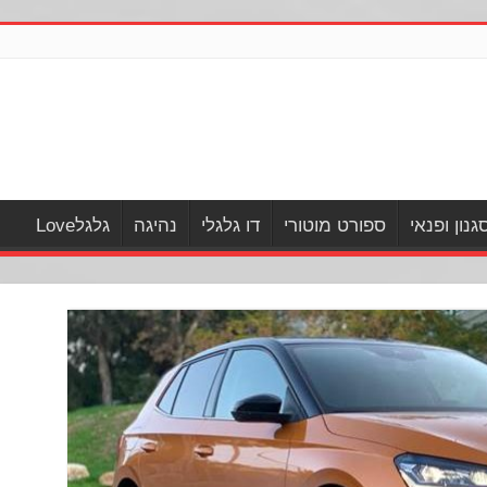
גנון ופנאי
ספורט מוטורי
דו גלגלי
נהיגה
גלגלLove