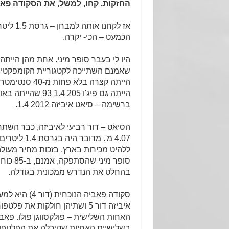
החזקות. קחו, למשל, את הסקודה פאבי
אז לקחנו א
הכמעט – הכי- יקרה.
שאמנם השתייכה לקטגוריית הקומפקטית 
הייתה קצרה בלא פחות מ-40 סנטימטרים מהפאביה החדשה!
הייתה גם פיג'ו 205 4
ברשימה – סיאט איביזה 2012 1.4.
הסיאט – דור רביעי לאיביזה, כבר השתר
4.07 מ'. מדובר
סופר מיני
בהחלט את הנדרש ממכונית בגודלה.
סקודה פאביה הנוכח
האחות השלישית – פולקסווגן פולו. פאב