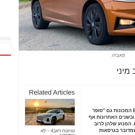
פאביה
מיני
Related Articles
אני דווקא אוהב מכוניות מקטגוריית B המכונות גם "סופר
, ובשנים האחרונות אף
 המנוע שלהן לרוב
שמדובר בגרסאות
טויוטה ראב4 – לא