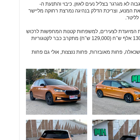
וה לא מגרגר בצליל נעים לאוזן. כיבוי והתנעת ה-
יר בגסות את המנוע, וצריכת הדלק בנהיגה נמרצת רחוקה מליישר
ת המיועדת לצעירים, למשפחות קטנות המחפשות לרכוש
רכב קטן וזול יחסית. תג מחיר הנושק ל-130 אלף ש"ח (129,000 ש"ח) מתקרב כבר לקטגוריות
ת שכאלה, פחות מאובזרות, פחות נוצצות, אולי גם פחות