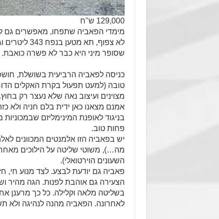
129,000 ש"ח
מימדי הפאביה שתפחו, מאפשרים גם לא
לא צפוף, תא מ
שסופר מיני היא כבר לא פשרה כואבת.
כניסה לפאביה הרביעית בשושלת, חושפ
טובה (למעט תפעול בקרת האקלים הדורש
מצוינים ועיצוב נאה שלא נעצר רק בחוץ.
אמנם מצאנו כאן ידית בלם חניה ולא כזה
בניגוד לאופנת המינימליזם שבמכוניות
פחות טוב.
יש בפאביה הזו אלמנטים המכוונים לאלה 
מה…), משוטי שליטה על הילוכים מאחרי 
השעונים הוירטואלי).
פאביה גם יודעת לבצע. לצד מנוע חי, 
הצעירה גם אוהבת לפנות. הגה מהיר ו
בשליטה מלאה וקלילה. כל כך מרענן אחר
לאחרונה. הפאביה מהנה לנהיגה ולא תש