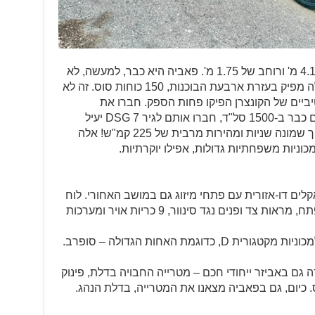
הפאביה הנוכחית כבר נמתחת לאורך 4.11 מ' ורוחב של 1.75 מ'. פאביה היא כבר, למעשה, לא
מכונית ממש קטנה. גם מנוע הטורבו שלה מפיק בעזרת ארבעת הבוכנות, 150 כוחות סוס. זה לא
פילו דגמי ה-GTI הספורטיביים של הקונצרן הפיקו פחות הספק. חברו את
המספרים הללו עם 25.5 קג"מ המופיעים כבר ב-1500 סל"ד, חברו אותם לגיר DSG 7 יעיל
ותקבלו תאוצה קלאסית ל-100 קמ"ש תוך שמונה שניות ומהירות מרבית של 225 קמ"ש! אלה
כוניות משפחתיות גדולות, אפילו יוקרתיות.
ם דו-אזורית עם פתחי מיזוג גם במושב האחורי. לוח
מחוונים דיגיטלי, כניסה והתנעה ללא מפתח, מראות צד ופנים נגד סינוור, 9 כריות אויר ומערכות
גמת האחות הגדולה – סופרב.
 גם באביזר ייחודי חכם – מטרייה החבויה בדלת, פינוק
 כיום, גם בפאביה מצאנו את המטרייה, בדלת הנהג.