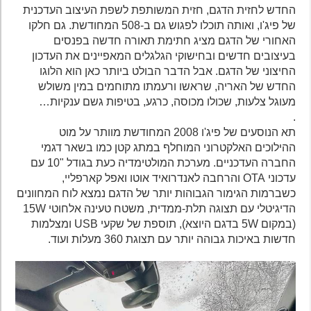
החדש לחזית הדגם, חזית המשותפת לשפת העיצוב העדכנית
של פיג'ו, ואותה תוכלו לפגוש גם ב-508 המחודשת. גם חלקו
האחורי של הדגם מציג חתימת תאורה חדשה בפנסים
בעיצובים חדשים ובחישוקי הגלגלים המאפיינים את העדכון
החיצוני של הדגם. אבל הדבר הבולט ביותר כאן הוא הלוגו
החדש של האריה, שראשו ורעמתו מתוחמים במין משולש
מעוגל צלעות, שכולו מכוסה, כרגע, בטיפות גשם ענקיות…
.
תא הנוסעים של פיג'ו 2008 המחודשת מוותר על מוט
ההילוכים האלקטרוני המוחלף במתג קטן כמו בשאר דגמי
החברה העדכניים. מערכת המולטימדיה כעת בגודל "10 עם
עדכוני OTA והרחבה לאנדרואיד אוטו ואפל קארפליי,
כשברמות הגימור הגבוהות יותר של הדגם נמצא לוח המחוונים
הדיגיטלי עם תצוגה תלת-ממדית, משטח טעינה אלחוטי 15W
(במקום 5W בדגם היוצא), תוספת של שקעי USB ומצלמות
חדשות באיכות גבוהה יותר עם תצוגת 360 מעלות ועוד.