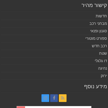
שור מהיר
שות
חני רכב
נון ופנאי
ורט מוטורי
ב חדש
ח
 גלגלי
יגה
וק
דע נוסף