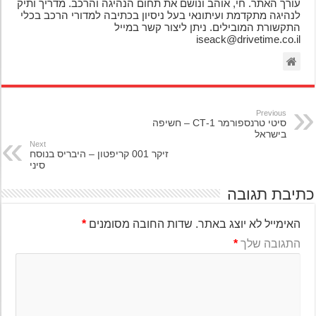
עורך האתר. חי, אוהב ונושם את תחום הנהיגה והרכב. מדריך ותיק
לנהיגה מתקדמת ועיתונאי בעל ניסיון בכתיבה למדורי הרכב בכלי
התקשורת המובילים. ניתן ליצור קשר במייל
iseack@drivetime.co.il
Previous
סיטי טרנספורמר 1-CT – חשיפה
בישראל
Next
זיקר 001 קריפטון – היבריס בנוסח
סיני
יבת תגובה
האימייל לא יוצג באתר.
שדות החובה מסומנים
*
התגובה שלך
*