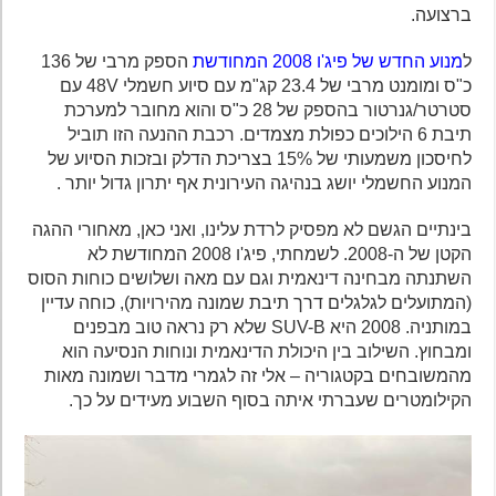
ברצועה.
ל
מנוע החדש של פיג'ו 2008 המחודשת
הספק מרבי של 136
כ"ס ומומנט מרבי של 23.4 קג"מ עם סיוע חשמלי 48V עם
סטרטר/גנרטור בהספק של 28 כ"ס והוא מחובר למערכת
תיבת 6 הילוכים כפולת מצמדים. רכבת ההנעה הזו תוביל
לחיסכון משמעותי של 15% בצריכת הדלק ובזכות הסיוע של
המנוע החשמלי יושג בנהיגה העירונית אף יתרון גדול יותר .
בינתיים הגשם לא מפסיק לרדת עלינו, ואני כאן, מאחורי ההגה
הקטן של ה-2008. לשמחתי, פיג'ו 2008 המחודשת לא
השתנתה מבחינה דינאמית וגם עם מאה ושלושים כוחות הסוס
(המתועלים לגלגלים דרך תיבת שמונה מהירויות), כוחה עדיין
במותניה. 2008 היא SUV-B שלא רק נראה טוב מבפנים
ומבחוץ. השילוב בין היכולת הדינאמית ונוחות הנסיעה הוא
מהמשובחים בקטגוריה – אלי זה לגמרי מדבר ושמונה מאות
הקילומטרים שעברתי איתה בסוף השבוע מעידים על כך.