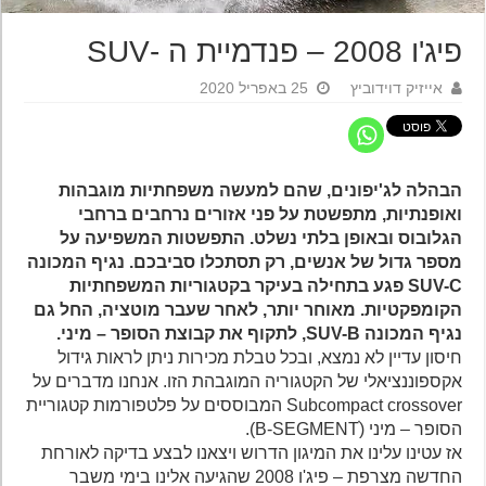
פיג'ו 2008 – פנדמיית ה -SUV
אייזיק דוידוביץ
25 באפריל 2020
הבהלה לג'יפונים, שהם למעשה משפחתיות מוגבהות
ואופנתיות, מתפשטת על פני אזורים נרחבים ברחבי
הגלובוס ובאופן בלתי נשלט. התפשטות המשפיעה על
מספר גדול של אנשים, רק תסתכלו סביבכם. נגיף המכונה
SUV-C פגע בתחילה בעיקר בקטגוריות המשפחתיות
הקומפקטיות. מאוחר יותר, לאחר שעבר מוטציה, החל גם
נגיף המכונה SUV-B, לתקוף את קבוצת הסופר – מיני.
חיסון עדיין לא נמצא, ובכל טבלת מכירות ניתן לראות גידול
אקספוננציאלי של הקטגוריה המוגבהת הזו. אנחנו מדברים על
Subcompact crossover המבוססים על פלטפורמות קטגוריית
הסופר – מיני (B-SEGMENTׂׂ).
אז עטינו עלינו את המיגון הדרוש ויצאנו לבצע בדיקה לאורחת
החדשה מצרפת – פיג'ו 2008 שהגיעה אלינו בימי משבר