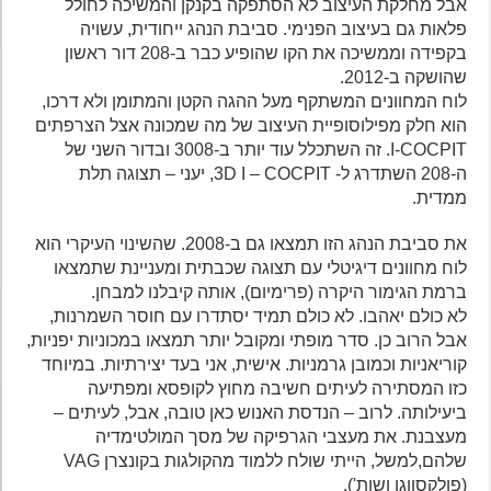
אבל מחלקת העיצוב לא הסתפקה בקנקן והמשיכה לחולל
פלאות גם בעיצוב הפנימי. סביבת הנהג ייחודית, עשויה
בקפידה וממשיכה את הקו שהופיע כבר ב-208 דור ראשון
שהושקה ב-2012.
לוח המחוונים המשתקף מעל ההגה הקטן והמתומן ולא דרכו,
הוא חלק מפילוסופיית העיצוב של מה שמכונה אצל הצרפתים
I-COCPIT. זה השתכלל עוד יותר ב-3008 ובדור השני של
ה-208 השתדרג ל- 3D I – COCPIT, יעני – תצוגה תלת
ממדית.
את סביבת הנהג הזו תמצאו גם ב-2008. שהשינוי העיקרי הוא
לוח מחוונים דיגיטלי עם תצוגה שכבתית ומעניינת שתמצאו
ברמת הגימור היקרה (פרימיום), אותה קיבלנו למבחן.
לא כולם יאהבו. לא כולם תמיד יסתדרו עם חוסר השמרנות,
אבל הרוב כן. סדר מופתי ומקובל יותר תמצאו במכוניות יפניות,
קוריאניות וכמובן גרמניות. אישית, אני בעד יצירתיות. במיוחד
כזו המסתירה לעיתים חשיבה מחוץ לקופסא ומפתיעה
ביעילותה. לרוב – הנדסת האנוש כאן טובה, אבל, לעיתים –
מעצבנת. את מעצבי הגרפיקה של מסך המולטימדיה
שלהם,למשל, הייתי שולח ללמוד מהקולגות בקונצרן VAG
(פולקסווגן ושות').