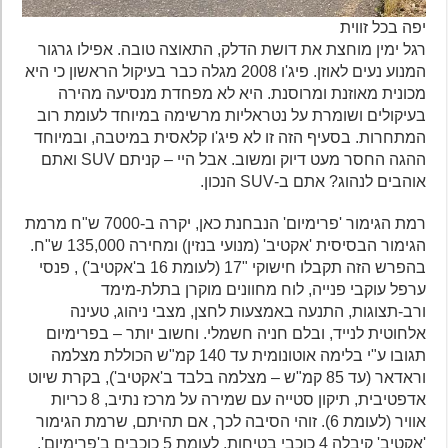
יפה בכל זווית
רגל ימין מוחצת את דושת הדלק, התאוצה טובה. אפילו גרגור
המנוע נעים לאוזן. פיג'ו 2008 מגלה כבר בעיקול הראשון כי היא
מכונית מאוזנת ומרוסנת. היא לא מפחדת מנסיעה מהירה
בעיקולים ושומרת על נטראליות מרשימה במיוחד לעומת רוב
המתחרות. בסעיף הזה זו לא פיג'ו קלאסית במיטבה, ובמיוחד
ההגה החסר מעט דיוק ומשוב. אבל היי – קניתם SUV ואתם
אוהבים לנהוג? אתם ב-SUV הנכון.
רמת הגימור 'פרימיום' הנבחנת כאן, יקרה ב-7000 ש"ח מרמת
הגימור הבסיסית 'אקטיב' (מנועי בנזין) ומחירה 135,000 ש"ח.
בהפרש הזה תקבלו חישוקי "17 (לעומת 16 ב'אקטיב') , פנסי
ערפל עוקבי פנייה, לוח מחוונים מוקרן בתלת-מימד
ורב-תצוגות, התנעה באמצעות לחצן, מצבי ניהוג, טעינה
אלחוטית לנייד, ובלם חניה חשמלי. וחשוב יותר – בפרימיום
תגובו ע"י בלימה אוטונומית עד 140 קמ"ש הכוללת מצלמה
וראדאר (עד 85 קמ"ש – מצלמה בלבד ב'אקטיב'), בקרת שיוט
אדפטיבית, תיקון סטייה עם שמירה על מרכז נתיב, 8 כריות
אוויר (לעומת 6). זוהי הסיבה לכך, אם תהיתם, שרמת הגימור
'אקטיב' קיבלה 4 כוכבי בטיחות, לעומת 5 כוכבים ב'פרימיום'.