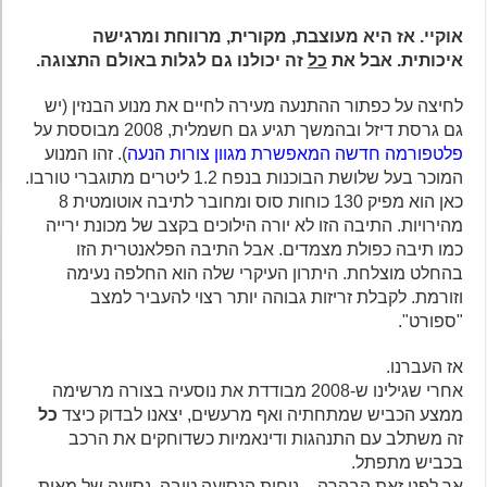
אוקיי. אז היא מעוצבת, מקורית, מרווחת ומרגישה
איכותית. אבל את
כל
זה יכולנו גם לגלות באולם התצוגה.
לחיצה על כפתור ההתנעה מעירה לחיים את מנוע הבנזין (יש
גם גרסת דיזל ובהמשך תגיע גם חשמלית, 2008 מבוססת על
פלטפורמה חדשה המאפשרת מגוון צורות הנעה
). זהו המנוע
המוכר בעל שלושת הבוכנות בנפח 1.2 ליטרים מתוגברי טורבו.
כאן הוא מפיק 130 כוחות סוס ומחובר לתיבה אוטומטית 8
מהירויות. התיבה הזו לא יורה הילוכים בקצב של מכונת ירייה
כמו תיבה כפולת מצמדים. אבל התיבה הפלאנטרית הזו
בהחלט מוצלחת. היתרון העיקרי שלה הוא החלפה נעימה
וזורמת. לקבלת זריזות גבוהה יותר רצוי להעביר למצב
"ספורט".
אז העברנו.
אחרי שגילינו ש-2008 מבודדת את נוסעיה בצורה מרשימה
ממצע הכביש שמתחתיה ואף מרעשים, יצאנו לבדוק כיצד
כל
זה משתלב עם התנהגות ודינאמיות כשדוחקים את הרכב
בכביש מתפתל.
אך לפני זאת הבהרה – נוחות הנסיעה טובה. נסיעה של מאות