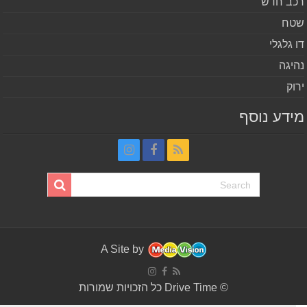
ב חדש
ח
 גלגלי
יגה
וק
דע נוסף
A Site by
© Drive Time כל הזכויות שמורות