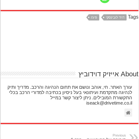
Ta
דויד לובינסקי
פיג'ו
אייזיק דוידוביץ
עורך האתר. חי, אוהב ונושם את תחום הנהיגה והרכב. מדריך ותיק
לנהיגה מתקדמת ועיתונאי בעל ניסיון בכתיבה למדורי הרכב בכלי
התקשורת המובילים. ניתן ליצור קשר במייל
iseack@drivetime.co.il
Previous