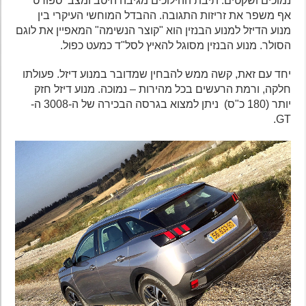
נמוכים ושקטים. תיבת ההילוכים מגיבה היטב ומצב 'ספורט'
אף משפר את זריזות התגובה. ההבדל המוחשי העיקרי בין
מנוע הדיזל למנוע הבנזין הוא "קוצר הנשימה" המאפיין את לוגם
הסולר. מנוע הבנזין מסוגל להאיץ לסל"ד כמעט כפול.
יחד עם זאת, קשה ממש להבחין שמדובר במנוע דיזל. פעולתו
חלקה, ורמת הרעשים בכל מהירות – נמוכה. מנוע דיזל חזק
יותר (180 כ"ס) ניתן למצוא בגרסה הבכירה של ה-3008 ה-
GT.