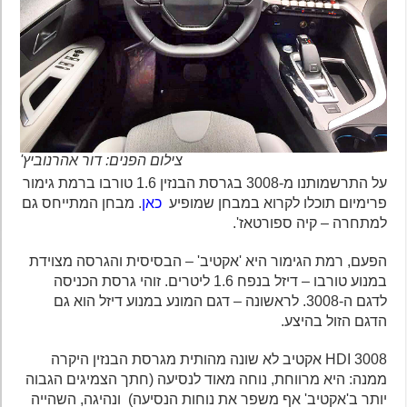
צילום הפנים: דור אהרנוביץ'
על התרשמותנו מ-3008 בגרסת הבנזין 1.6 טורבו ברמת גימור
פרימיום תוכלו לקרוא במבחן שמופיע
כאן
. מבחן המתייחס גם
למתחרה – קיה ספורטאז'.
הפעם, רמת הגימור היא 'אקטיב' – הבסיסית והגרסה מצוידת
במנוע טורבו – דיזל בנפח 1.6 ליטרים. זוהי גרסת הכניסה
לדגם ה-3008. לראשונה – דגם המונע במנוע דיזל הוא גם
הדגם הזול בהיצע.
3008 HDI אקטיב לא שונה מהותית מגרסת הבנזין היקרה
ממנה: היא מרווחת, נוחה מאוד לנסיעה (חתך הצמיגים הגבוה
יותר ב'אקטיב' אף משפר את נוחות הנסיעה) ונהיגה, השהייה