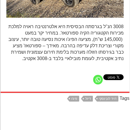
3008 הנ"ל בגרסתה הבסיסית היא אלטרנטיבה ראויה למלכת
מכירות הקטגוריה הקיה ספורטאז'. במחיר יקר במעט
(145,000 ש"ח), מציעה הפיג'ו איכות נסיעה טובה יותר, עיצוב
מקורי וצריכת דלק עדיפה בהרבה. מאידך – ספורטאז' מציע
כבר בגירסתו הזולה מערכות בלימת חירום עצמונית ושמירת
נתיב אקטיבית, לעומת מובילאיי בלבד ב-3008 אקטיב.
Ta
דויד לובינסקי
דיזל
פיג'ו