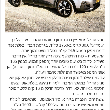
מנוע הדיזל מתאפיין בכוח. נתון המומנט המרבי מעיד על כך
ועומד על 30.6 קג"מ ב-1750 סל"ד. בגרסת הבנזין בעלת נפח
דומה מפיק המנוע 24.5 קג"מ בסל"ד מעט נמוך יותר.
המשמעות – כוח דחיפה/ משיכה חזק יותר בדיזל. אין הדבר
מעיד כי לדיזל ביצועים טובים יותר (הספק המנוע בבנזין 165
כ"ס לעומת 120 כ"ס בדיזל המופקים בסל"ד נמוך בהרבה), אך
אופי המנוע מאפשר התנהלות נעימה ויעילה.
עד כמה יעילה? נתון צריכת הדלק מצביע על יתרון לא קטן של
מנוע הדיזל. במהלך המבחן, למרות נהיגה בעלת אופי שאינו
חסכוני במיוחד, לא ירדה צריכת הדלק מ-16 ק"מ לליטר סולר.
נתון בהחלט מרשים.
ששת יחסי העברה בגיר 'אייסין' האוטומטי, מותאמים ליכולת
המנוע ומאפשרים שיוט נינוח של 100 קמ"ש ב-1600 סל"ד