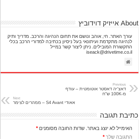
אייזיק דוידוביץ
עורך האתר. חי, אוהב ונושם את תחום הנהיגה והרכב. מדריך ותיק
לנהיגה מתקדמת ועיתונאי בעל ניסיון בכתיבה למדורי הרכב בכלי
התקשורת המובילים. ניתן ליצור קשר במייל
iseack@drivetime.co.il
Previous
דאצ'יה דאסטר אוטומטית – עודף
מ-100K ש"ח
Next
אאודי S4 Avant – ממהרים לצימר
יבת תגובה
האימייל לא יוצג באתר.
שדות החובה מסומנים
*
התגובה שלך
*