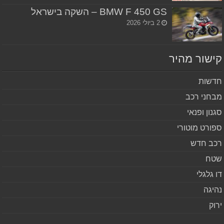
BMW F 450 GS – השקה בישראל
2 ביולי 2026
שור מהיר
שות
חני רכב
נון ופנאי
ורט מוטורי
ב חדש
ח
 גלגלי
יגה
וק