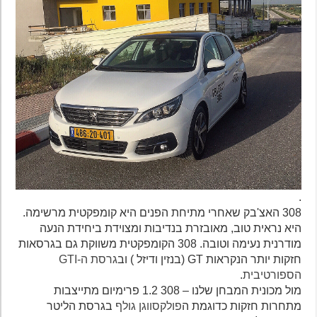
.
308 האצ'בק שאחרי מתיחת הפנים היא קומפקטית מרשימה.
היא נראית טוב, מאובזרת בנדיבות ומצוידת ביחידת הנעה
מודרנית נעימה וטובה. 308 הקומפקטית משווקת גם בגרסאות
חזקות יותר הנקראות GT (בנזין ודיזל ) וב
גרסת ה-GTI
הספורטיבית
.
מול מכונית המבחן שלנו – 308 1.2 פרימיום מתייצבות
מתחרות חזקות כדוגמת ה
פולקסווגן גולף
בגרסת הליטר