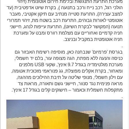
מערכת התרעת התנגשות ובלימת חירום אוטונומית (זיהוי
הולכי רגל, רכב נייח ורכב בתנועה ), בקרת שיוט אדפטיבית (עד
למצב עצירה), התרעת סטייה מנתיב עם תיקון אקטיבי, מעבר
אוטומטי לאורות גבוהים, התרעת רכב בשטח מת, זיהוי תמרורי
תנועה (המקושר לבקרת השיוט), התרעת עייפות לנהג, חיישני
חניה קדמיים ואחוריים עם מצלמת רוורס ומבט על ומערכת
חניה אוטומטית במקביל ובניצב.
.
בגרסת 'פרמיום' שנבחנה כאן, מוסיפה רשימת האבזור גם
כניסה והנעה ללא מפתח, הגה מצופה עור, בלם יד חשמלי,
מערכת מולטימדיה בגודל 9.7 אינץ', שקעי USB מלפנים
ומאחור, בקרת אקלים מפוצלת, גג פנוראמי מזכוכית אטומה,
עם וילון חשמלי, מנופי שליטה על תיבת ההילוכים מההגה,
מראה פנימית נגד סנוור, חיישני גשם ותאורה, מראות צד
מתקפלות חשמלית וכאמור – חישוקים קלים בגודל 17 אינץ'.
.