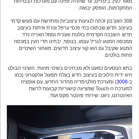
מאוד לעין. בינתיים, עד שתהיה זמינה עם מערכות הבטיחות
המתקדמות, הופסק יבואה.
308 האצ'בק זכתה לנגיעות עיצוביות ומחדשת עם פגוש קדמי
בעיצוב חדש,שבתוכו בתי פנסי ערפל ונורת איתות בעיצוב
חדש. השבכה הקדמית בולטת ואנכית וסמל האריה נדד
ממכסה המנוע לגריל עצמו. בנוסף, יבחינו חדי העין במכסה
המנוע שקיבל גם הוא קווי עיצוב חדשים. מאחור השינויים
פחות בולטים.
בתא הנוסעים כמעט ולא מבחינים בשינוי מהותי. השינוי הבולט
היא ידית הילוכים בעיצוב חדש בעלת תפעול אלקטרוני (כמו
ב-
3008
) ומערכת מולטימדיה מהדור החדש, עם אופציה
למערכת ה-Touch שמציעה קישוריות קבועות לרשת
האינטרנט, ניווט, שירותי פוינטר מקס ועוד.