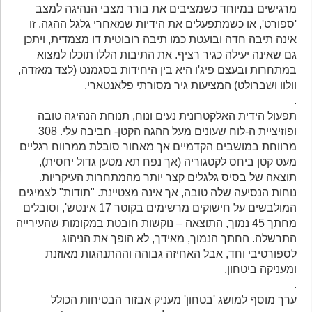
מרגישים במיוחד כשמציבים את בורר מצבי הנהיגה למצב
'ספורט', או כשמתפעלים את הידיות שמאחרי גלגל ההגה. זו
אינה תיבה חדה ובועטת כמו תיבה רובוטית דו מצמדית, ויתכן
גם שאינה יעילה כגיר רציף. את התיבות הללו תוכלו למצוא
במתחרות ובעצם פיג'ו היא בין היחידות בסגמנט (לצד מאזדה,
וולוו ושברולט) המציעות גיר מסורתי פלאנטארי.
.
תפעול הידית האלקטרונית נעים ונוח, תנוחת הנהיגה טובה
ופוזיציית ה-לוח שעונים מעל ההגה הקטן- חביבה עלי. 308
מרווחת במושבים הקדמיים אך מאחור סובלת ממרווח רגליים
מעט קטן ביחס לקטגוריה (אך נפח תא מטען גדול יחסית),
תוצאה של בסיס גלגלים קצר יותר מהמתחרות העיקריות.
נוחות הנסיעה שלה טובה, אך אינה מצטיינת. "תודות" לצמיגים
המולבשים על חישוקים מרשימים בקוטר 17 אינטש', וסובלים
מחתך 45 נמוך, התוצאה – נוקשות חובטת במקומות שהעירייה
התרשלה. החתך הנמוך, מאידך, לא הופך את הניהוג
לספורטיבי וחד, אבל האחיזה גבוהה וההתנהגות מאוזנת
ומעניקה ביטחון.
.
ערך מוסף למושג 'בטחון' מעניק אבזור הבטיחות הכולל