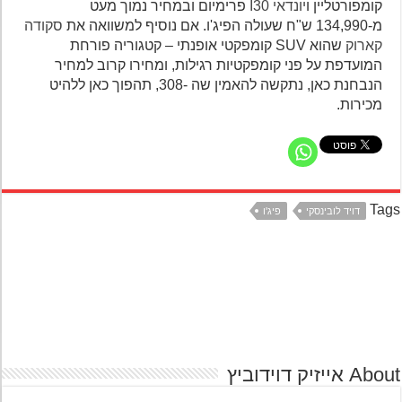
קומפורטליין ו
יונדאי I30
פרימיום ובמחיר נמוך מעט
מ-134,990 ש"ח שעולה הפיג'ו. אם נוסיף למשוואה את
סקודה
קארוק
שהוא SUV קומפקטי אופנתי – קטגוריה פורחת
המועדפת על פני קומפקטיות רגילות, ומחירו קרוב למחיר
הנבחנת כאן, נתקשה להאמין שה -308, תהפוך כאן ללהיט
מכירות.
Ta
דויד לובינסקי
פיג'ו
אייזיק דוידוביץ