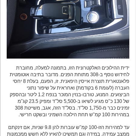
ידית ההילוכים האלקטרונית הזו, בתמונה למעלה, מחוברת
לחידוש נוסף ב-308 מתוחת הפנים. מדובר בתיבה אוטומטית
פלאנטארית תוצרת אייסין היפאנית. זו, הפעם, בעלת 8 יחסי
העברה (לעומת 6 בקודמת) ואחראית על שיפור נתוני
הביצועים. המנוע, טורבו-בנזין המוכר בנפח 1.2 ליטר ובהספק
של 130 כ"ס מגיע לשיאו ב-5,500 סל"ד ומפיק 23.5 קג"מ
זמינים כבר מ-1,750 סל"ד. בסל"ד הזה, אגב, משייטת 308
במהירות 100 קמ"ש תחת הילוכה השמיני ובשקט חרישי.
עד למהירות הזו-100 קמ"ש עוברות להן 9.8 שניות, אם זינקתם
ממצב עמידה. במידה וגם תמשיכו להאיץ ללא חשש ממכמונות