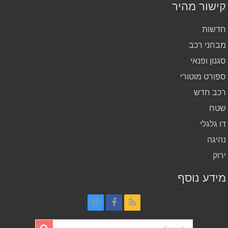
שור מהיר
שות
חני רכב
נון ופנאי
ורט מוטורי
ב חדש
ח
 גלגלי
יגה
וק
דע נוסף