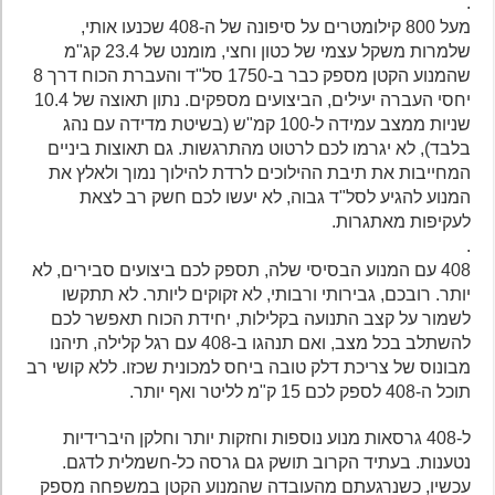
.
מעל 800 קילומטרים על סיפונה של ה-408 שכנעו אותי,
שלמרות משקל עצמי של כטון וחצי, מומנט של 23.4 קג"מ
שהמנוע הקטן מספק כבר ב-1750 סל"ד והעברת הכוח דרך 8
יחסי העברה יעילים, הביצועים מספקים. נתון תאוצה של 10.4
שניות ממצב עמידה ל-100 קמ"ש (בשיטת מדידה עם נהג
בלבד), לא יגרמו לכם לרטוט מהתרגשות. גם תאוצות ביניים
המחייבות את תיבת ההילוכים לרדת להילוך נמוך ולאלץ את
המנוע להגיע לסל"ד גבוה, לא יעשו לכם חשק רב לצאת
לעקיפות מאתגרות.
.
408 עם המנוע הבסיסי שלה, תספק לכם ביצועים סבירים, לא
יותר. רובכם, גבירותי ורבותי, לא זקוקים ליותר. לא תתקשו
לשמור על קצב התנועה בקלילות, יחידת הכוח תאפשר לכם
להשתלב בכל מצב, ואם תנהגו ב-408 עם רגל קלילה, תיהנו
מבונוס של צריכת דלק טובה ביחס למכונית שכזו. ללא קושי רב
תוכל ה-408 לספק לכם 15 ק"מ לליטר ואף יותר.
ל-408 גרסאות מנוע נוספות וחזקות יותר וחלקן היברידיות
נטענות. בעתיד הקרוב תושק גם גרסה כל-חשמלית לדגם.
עכשיו, כשנרגעתם מהעובדה שהמנוע הקטן במשפחה מספק