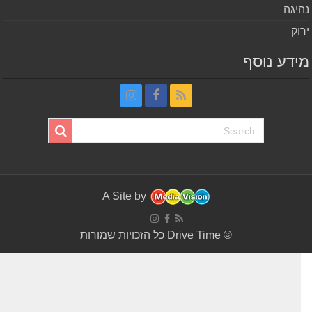
יגה
וק
דע נוסף
A Site by
© Drive Time כל הזכויות שמורות