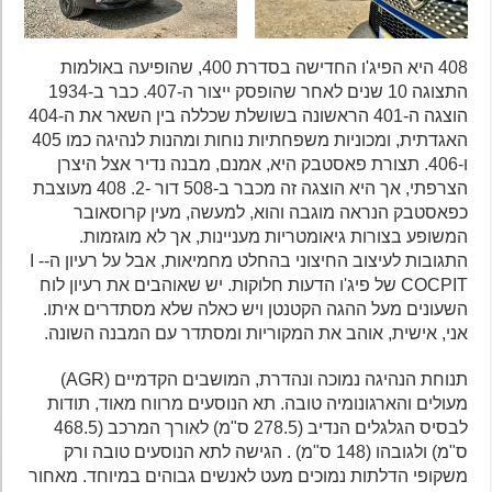
408 היא הפיג'ו החדישה בסדרת 400, שהופיעה באולמות
התצוגה 10 שנים לאחר שהופסק ייצור ה-407. כבר ב-1934
הוצגה ה-401 הראשונה בשושלת שכללה בין השאר את ה-404
האגדתית, ומכוניות משפחתיות נוחות ומהנות לנהיגה כמו 405
ו-406. תצורת פאסטבק היא, אמנם, מבנה נדיר אצל היצרן
הצרפתי, אך היא הוצגה זה מכבר ב-508 דור -2. 408 מעוצבת
כפאסטבק הנראה מוגבה והוא, למעשה, מעין קרוסאובר
המשופע בצורות גיאומטריות מעניינות, אך לא מוגזמות.
התגובות לעיצוב החיצוני בהחלט מחמיאות, אבל על רעיון ה-I -
COCPIT של פיג'ו הדעות חלוקות. יש שאוהבים את רעיון לוח
השעונים מעל ההגה הקטנטן ויש כאלה שלא מסתדרים איתו.
אני, אישית, אוהב את המקוריות ומסתדר עם המבנה השונה.
תנוחת הנהיגה נמוכה ונהדרת, המושבים הקדמיים (AGR)
מעולים והארגונומיה טובה. תא הנוסעים מרווח מאוד, תודות
לבסיס הגלגלים הנדיב (278.5 ס"מ) לאורך המרכב (468.5
ס"מ) ולגובהו (148 ס"מ) . הגישה לתא הנוסעים טובה ורק
משקופי הדלתות נמוכים מעט לאנשים גבוהים במיוחד. מאחור