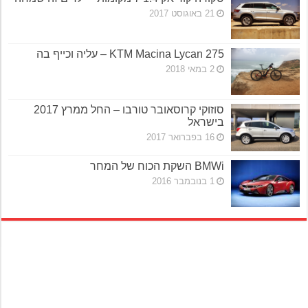
21 באוגוסט 2017
KTM Macina Lycan 275 – עליה וכייף בה
2 במאי 2018
סוזוקי קרוסאובר טורבו – החל ממרץ 2017
בישראל
16 בפברואר 2017
BMWi השקת הכוח של המחר
1 בנובמבר 2016