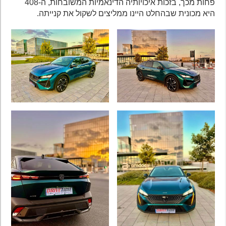
פחות מכך, בזכות איכויותיה הדינאמיות המשובחות, ה-408
היא מכונית שבהחלט היינו ממליצים לשקול את קנייתה.