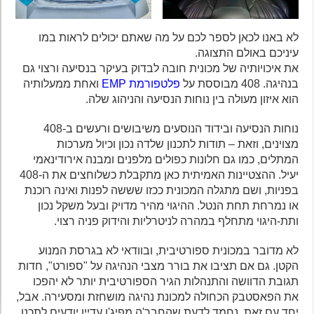
לא באנו לכאן לספר לכם על מה שאתם יכולים לראות במו
עיניכם באולם התצוגה.
את איכויותיה של מכונית חובה לבדוק בעיקר בנסיעה ורצוי גם
בנהיגה. 408 מבוססת על
פלטפורמת EMP
ואחת ממעלותיה
הוא איזון מעולה בין נוחות הנסיעה והניהוג שלה.
נוחות הנסיעה ובידוד הנוסעים משיבושים ורעשים ב-408
מצוינים, וזאת – תודות לתכנון שלדה נכון וכיול מערכות
המתלים, כמו גם חלונות כפולים מלפנים ומבנה אירודינאמי
יעיל. ההצטיינות האמיתית כאן מתקבלת כשלוחצים את ה-408
בפניות, ושם מתגלה המכונית ככזו שששה לפנות ואינה רוכנת
או נמרחת תחת הנטל. ההיגוי מהיר מדויק ובעל משקל נכון
ותת-היגוי מתחלף במהרה לניטרליות והידוק פניה רצוי.
לא מדובר במכונית ספורטיבית, ובוודאי לא בגרסת המנוע
הקטן. גם אם תציבו את בורר מצבי הנהיגה על "ספורט", חדות
תגובת הדוושה והתנהלות הגיר הספורטיבית יותר לא יהפכו
את הפאסטבק הכחולה למכונת נהיגה מושחזת ומסעירה. אבל,
יחד עם זאת, נחמד לדעת שהחבר'ה מפיג'ו עדיין יודעים לתכנן