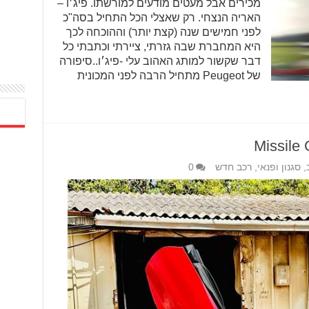
מכירים אבל מעטים מודעים למורשתו. פיג׳ו –
האריה הנצחי. רק שאצלי הכל התחיל בסה"כ
לפני חמישים שנה (קצת יותר) וההוכחה לכך
היא המחברת שבה גזרתי, ציירתי וכתבתי כל
דבר שקשור למותג האהוב עלי -פיג׳ו..סיפורה
של Peugeot מתחיל הרבה לפני המכונית
,
סגנון ופנאי
,
רכב חדש
0