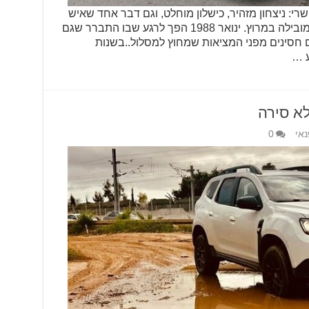
‏ ניצחון מזהיר,‏‏ כישלון מוחלט,‏‏ וגם דבר אחד שאיש
לא תכנן – גניבה חמושה של המכונית המובילה במרוץ.‏‏ ינואר 1988 הפך לרגע שבו התברר שגם
נם חסינים מפני המציאות שמחוץ למסלול.‏‏.בשנות
ע …
לא סירה
נאי
0