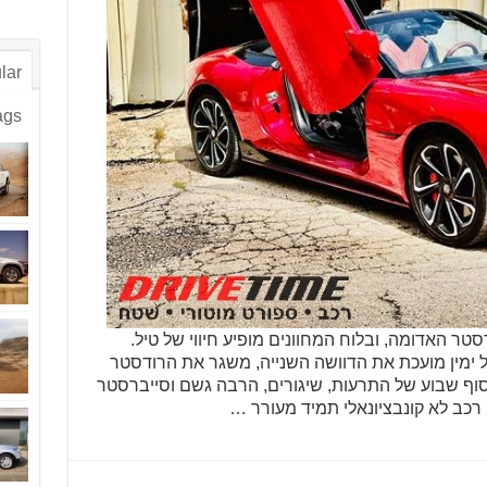
lar
ags
"בקרת השיגור" ב-MG סייברסטר האדומה, ובלוח המחוונים מופיע חיווי של טיל.
ימין מועכת את הדוושה השנייה, משגר את הרודסטר
100 קמ"ש תוך 3.2 בלבד!סוף שבוע של התרעות, שיגורים, הרבה גשם וסייברסטר
רכב לא קונבציונאלי תמיד מעורר …