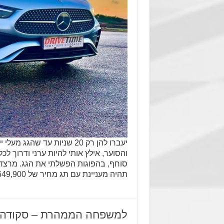
יעברו להן רק 20 שניות עד
והסוער, אילץ אותי להיות ערני ודרוך 
תהיה מעניינת עם תג מחיר של 649,900 …
למשפחה הממהרת – סקודה VS יונדאי VS מאזד