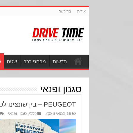
אודות
צור קשר
חדשות
מבחני רכב
שטח
ס
סגנון ופנאי
PEUGEOT – בין שונצינו לסושו – סיפור אהבה לפיג'ו
16 במאי 2026
כללי
,
סגנון ופנאי