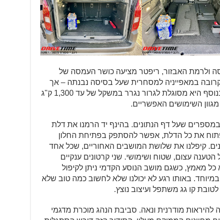
ה ולרמת האבזור, ריפטר מציעה כושר העמסה של
היא קרובה במאפייניה למסחרית שעל בסיסה נבנתה – אך
מבלי לוותר על ייעודה כרכב משפחתי. בנוסף היא מסוגלת לגרור נגרר במשקל של עד 1,300 ק"ג
 מגוון השימושים האפשריים.
במספרים שעל דף הנתונים. בהינף יד הרמנו את דלת
פתוח את כל הדלת, אפשר להסתפק בפתיחת החלון
ים. קיפלנו את שלושת המושבים האחוריים, שכל אחד
הטענה עצום, שטוח ושימושי. שני קרטונים ענקיים
א כל מאמץ, כשגם מושב הנוסע הקדמי ניתן לקיפול
יוחד. באותו רגע לא יכולנו שלא לחשוב כמה טוב שלא
להיראות מודרנית ונאה. סביבת הנהג מוכרת מדגמי