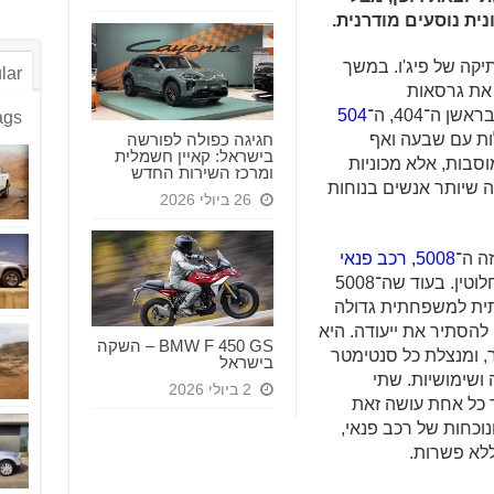
נית נוסעים מודרנית.
יקה של פיג'ו. במשך
lar
את גרסאות
504
ags
חגיגה כפולה לפורשה
ולות עם שבעה ואף
בישראל: קאיין חשמלית
סבות, אלא מכוניות
ומרכז השירות החדש
ה שיותר אנשים בנוחות
26 ביולי 2026
ה ה־
5008, רכב פנאי
, אך בגישה שונה לחלוטין. בעוד שה־5008
תית למשפחתית גדולה
מנסה להסתיר את ייעודה. היא
BMW F 450 GS – השקה
ר, ומנצלת כל סנטימטר
בישראל
ושימושיות. שתי
2 ביולי 2026
ך כל אחת עושה זאת
וכחות של רכב פנאי,
ללא פשרות.