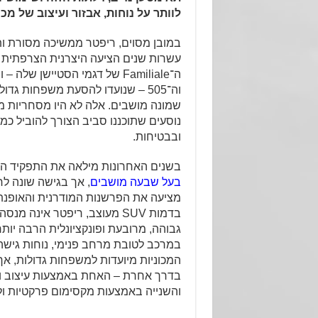
לוותר על נוחות, אבזור ועיצוב של מכו
במובן מסוים, ריפטר ממשיכה מסורת ות
עשרות שנים הציעה היצרנית הצרפתית 
ה־Familiale של דגמי הסטיישן שלה – ובראשן ה־404, ה־
וה־505 – שנועדו להסעת משפחות גד
שמונה מושבים. אלה לא היו מסחריות מו
נוסעים שתוכננו סביב הצורך להוביל כמ
ובבטיחות.
בשנים האחרונות מילאה את התפקיד הז
בעל שבעה מושבים
מציעה את הפרשנות המודרנית והאופנ
בדמות SUV מעוצב, ריפטר אינה 
גבוהה, מרובעת ופונקציונלית הרבה יות
במרכב לטובת מרחב פנימי, נוחות גישה 
המכוניות מיועדות למשפחות גדולות, א
בדרך אחרת – האחת באמצעות עיצוב ונ
והשנייה באמצעות מקסימום פרקטיות ו