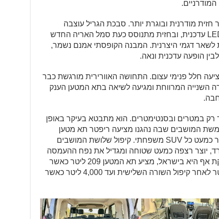
המודרניים.
2 העניקה לריפטר חזית מודרנית ובוגרת יותר. סבכת הגריל עוצבה
מחדש, יחידות התאורה קיבלו חתימת LED עדכנית, ובחזית מתנוסס כעת סמל האריה החדש
ת לשאר דגמי היצרנית. המבנה הקופסתי אמנם נשמר,
בין הופעה עדכנית ונאה.
עה חלל פנימי עצום. התחושה האוורירית מורגשת כבר
 השנייה המרווחת ומגיעה לשיאה בתא המטען הענק
בה.
 רק במטרים ובסנטימטרים. הוא מתבטא בעיקר באופן
שת המושבים שבה נהגנו מציעה ריפטר תא מטען
בנפח של 775 ליטר, נתון שמותיר מאחור כמעט כל SUV משפחתי. קיפול שלושת המושבים
ד, יוצר רצפה כמעט שטוחה ומגדיל את נפח ההעמסה
ל־3,500 ליטר. בגרסת ה־Long, המשווקת אף היא בישראל, מציע תא המטען 209 ליטר כאשר
כל שבעת המושבים בשימוש, 1,050 ליטר לאחר קיפול השורה השלישית ועד 4,000 ליטר כאשר