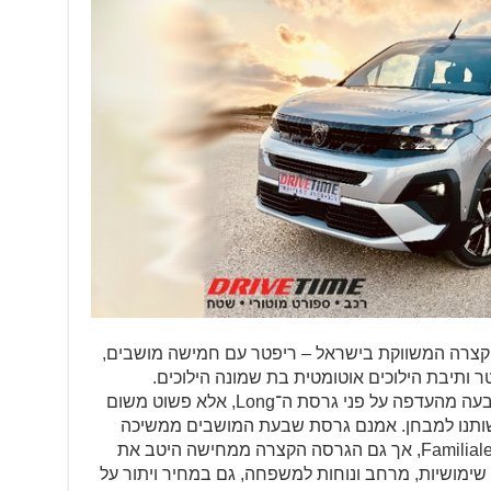
קצרה המשווקת בישראל – ריפטר עם חמישה מושבים,
טורבו־דיזל BlueHDi בנפח 1.5 ליטר ותיבת הילוכים אוטומטית בת שמונה הילוכים.
הבחירה בגרסת חמשת המושבים לא נבעה מהעדפה על פני גרסת ה־Long, אלא פשוט משום
רשותנו למבחן. אמנם גרסת שבעת המושבים ממשיכה
באופן הישיר ביותר את מורשת דגמי ה־Familiale, אך גם הגרסה הקצרה ממחישה היטב את
שימושיות, מרחב ונוחות למשפחה, גם במחיר ויתור על