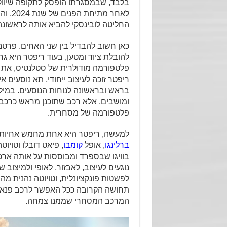
בלבד, שבמסגרתו הופסק לתקופה שיווק
החליטה לובינסקי להביא אותה לראשונה
כאן חשוב להבדיל בין שני האחים. פרט
להובלת ציוד ומטען, בעוד ריפטר היא ג
פלטפורמה מודולרית של סטלנטיס, את י
ריפטר זוכה לעיצוב ייחודי, תא נוסעים אי
בראש ובראשונה לנוחות הנוסעים. במילי
ומושבים, אלא רכב שתוכנן מראש כרכב 
פלטפורמה של מסחרית.
למעשה, ריפטר היא אחת מחמש אחיות כ
ברלינגו
, אופל
קומבו
, פיאט דובלו וטויו
בוויגו שבספרד ומבוססות על אותה ארכי
נוגעים לעיצוב, לאבזור, לאופי ולמיצוב 
לפשטות פונקציונלית, וטויוטה נהנית מהמ
תחושה הקרובה ככל האפשר לרכב פנאי מ
המרכב המסחרי שממנו צמחה.