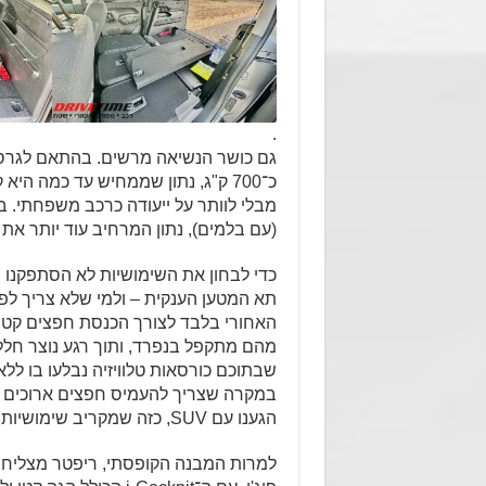
.
גם כושר הנשיאה מרשים. בהתאם לגרס
כ־700 ק"ג, נתון שממחיש עד כמה 
(עם בלמים), נתון המרחיב עוד יותר את
כדי לבחון את השימושיות לא הסתפקנו 
תא המטען הענקית – ולמי שלא צריך ל
האחורי בלבד לצורך הכנסת חפצים קטנ
מהם מתקפל בנפרד, ותוך רגע נוצר חלל 
שבתוכם כורסאות טלוויזיה נבלעו בו לל
במקרה שצריך להעמיס חפצים ארוכים במ
הגענו עם SUV, כזה שמקריב שימושיות לטובת קו גג משתפל ועיצוב נוצץ.
למרות המבנה הקופסתי, ריפטר מצליחה 