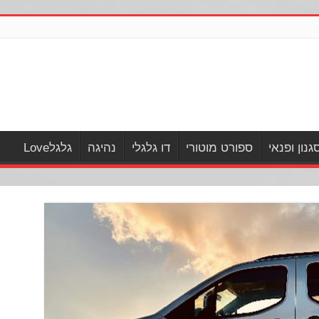
גנון ופנאי
ספורט מוטורי
דו גלגלי
נהיגה
גלגלLove