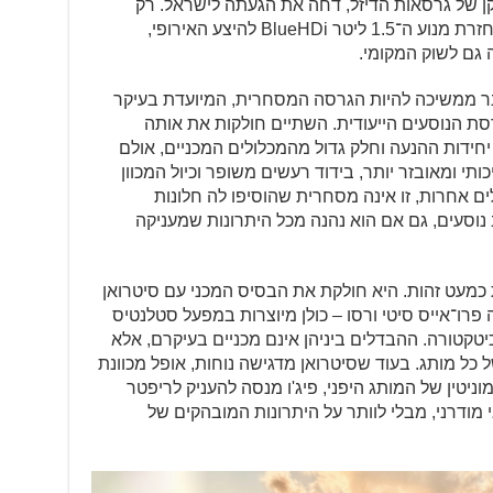
ן של גרסאות הדיזל, דחה את הגעתה לישראל. רק
לאחר מתיחת הפנים של שנת 2024, והחזרת מנוע ה־1.5 ליטר BlueHDi להיצע האירופי,
 גם לשוק המקומי.
נר ממשיכה להיות הגרסה המסחרית, המיועדת בעיקר
רסת הנוסעים הייעודית. השתיים חולקות את אותה
חידות ההנעה וחלק גדול מהמכלולים המכניים, אולם
כותי ומאובזר יותר, בידוד רעשים משופר וכיול המכוון
ם אחרות, זו אינה מסחרית שהוסיפו לה חלונות
נוסעים, גם אם הוא נהנה מכל היתרונות שמעניקה
מעט זהות. היא חולקת את הבסיס המכני עם סיטרואן
טה פרו־אייס סיטי ורסו – כולן מיוצרות במפעל סטלנטיס
טקטורה. ההבדלים ביניהן אינם מכניים בעיקרם, אלא
של כל מותג. בעוד שסיטרואן מדגישה נוחות, אופל מכוונת
וניטין של המותג היפני, פיג'ו מנסה להעניק לריפטר
ודרני, מבלי לוותר על היתרונות המובהקים של