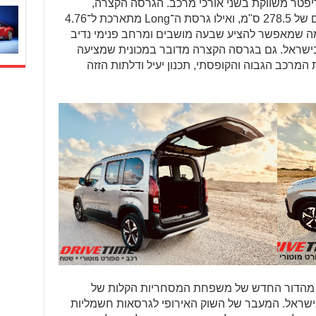
יפטר משווקת בשני אורכי מרכב. הגרסה הקצרה,
שאורכה 4.41 מטר, מציעה בסיס גלגלים של 278.5 ס"מ, ואילו גרסת ה־Long מתארכת ל־4.76
גלגליה גדל ל־297.5 ס"מ, מה שמאפשר להציע שבעה מושבים ומרחב פנימי נדיב
 בישראל. גם בגרסה הקצרה מדובר במכונית שמציעה
המרכב הגבוה והקופסתי, תכנון יעיל ודלתות הזזה
וצגה כבר בשנת 2018 כחלק מהדור החדש של משפחת המסחריות הקלות של
שווקה בישראל. המעבר של השוק האירופי לגרסאות חשמליות