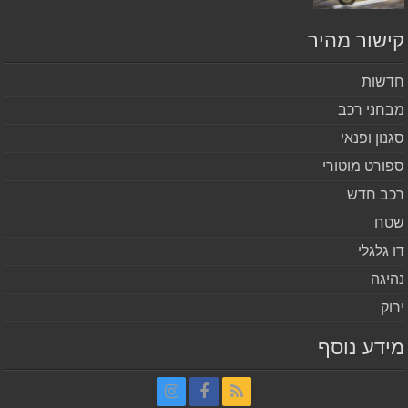
שור מהיר
שות
חני רכב
נון ופנאי
ורט מוטורי
ב חדש
ח
 גלגלי
יגה
וק
דע נוסף