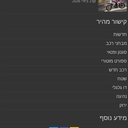
2 ביולי 2026
שור מהיר
שות
חני רכב
נון ופנאי
ורט מוטורי
ב חדש
ח
 גלגלי
יגה
וק
דע נוסף