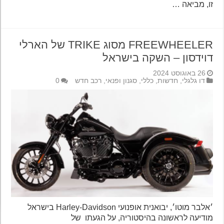
זו, מביאה …
FREEWHEELER מסוג TRIKE של הארלי
דוידסון – השקה בישראל
26 באוגוסט 2024
דו גלגלי
,
חדשות
,
כללי
,
סגנון ופנאי
,
רכב חדש
0
׳אלבר מוטו׳, יבואנית אופנועי Harley-Davidson בישראל
מודיעה לראשונה בהיסטוריה, על הגעתו של