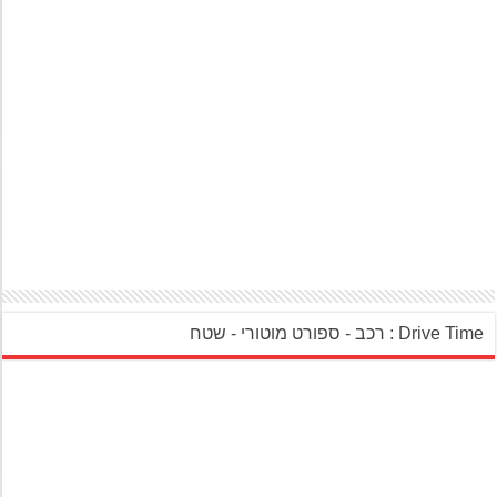
‎Drive Ti : רכב - ספורט מוטורי - שטח‎