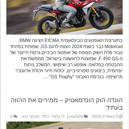
בתערוכת האופנועים הבינלאומית EICMA הציגה BMW
Motorrad כבר בשנת 2024 הצצה לדגם GS, שפותח במיוחד
עבור פלח השוק הצומח של אופנועי הביניים.גרסת הייצור של
ה-F 450 GS, שמוצגת לראשונה בישראל, מממשת את
ההבטחה במלואה: אופנוע רב-שימושי, המשלב נוחות
יומיומית, ביצועים ספורטיביים, יכולות תיור ויכולת אדוונצ'ר
מרשימה. בגרסת האבזור “GS Trophy” …
הונדה הוק הונדמאטיק – ממירים את ההווה
בעתיד
5 באפריל 2025
גלגלLove
,
דו גלגלי
,
כללי
,
מבחני רכב
0