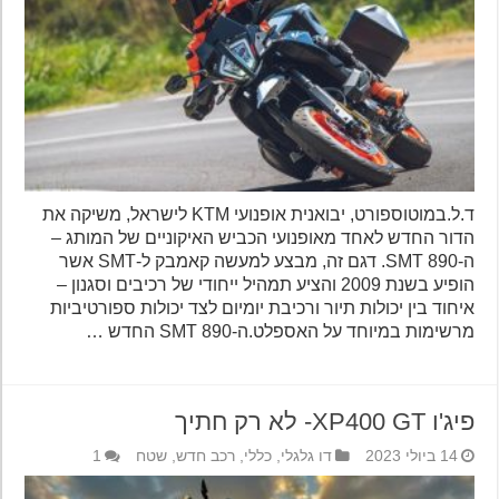
ד.ל.במוטוספורט, יבואנית אופנועי KTM לישראל, משיקה את
הדור החדש לאחד מאופנועי הכביש האיקוניים של המותג –
ה-890 SMT. דגם זה, מבצע למעשה קאמבק ל-SMT אשר
הופיע בשנת 2009 והציע תמהיל ייחודי של רכיבים וסגנון –
איחוד בין יכולות תיור ורכיבת יומיום לצד יכולות ספורטיביות
מרשימות במיוחד על האספלט.ה-890 SMT החדש …
פיג'ו XP400 GT- לא רק חתיך
14 ביולי 2023
דו גלגלי
,
כללי
,
רכב חדש
,
שטח
1