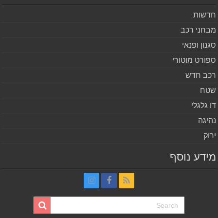
שות
חני רכב
נון ופנאי
ורט מוטורי
ב חדש
ח
 גלגלי
יגה
וק
דע נוסף