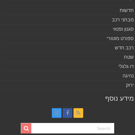
שות
חני רכב
נון ופנאי
ורט מוטורי
ב חדש
ח
 גלגלי
יגה
וק
דע נוסף