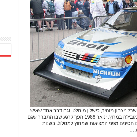
‏ ניצחון מזהיר,‏‏ כישלון מוחלט,‏‏ וגם דבר אחד שאיש
לא תכנן – גניבה חמושה של המכונית המובילה במרוץ.‏‏ ינואר 1988 הפך לרגע שבו התברר שגם
נם חסינים מפני המציאות שמחוץ למסלול.‏‏.בשנות
ע …