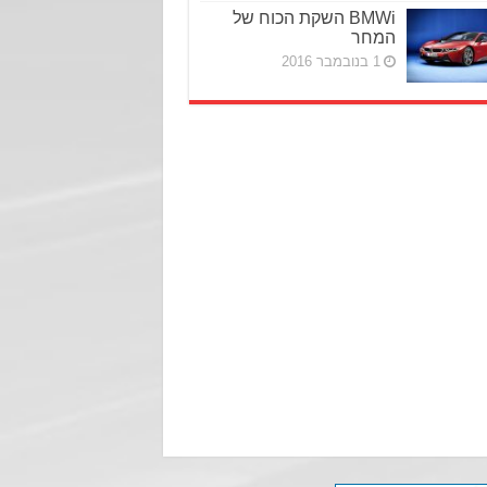
BMWi השקת הכוח של
המחר
1 בנובמבר 2016