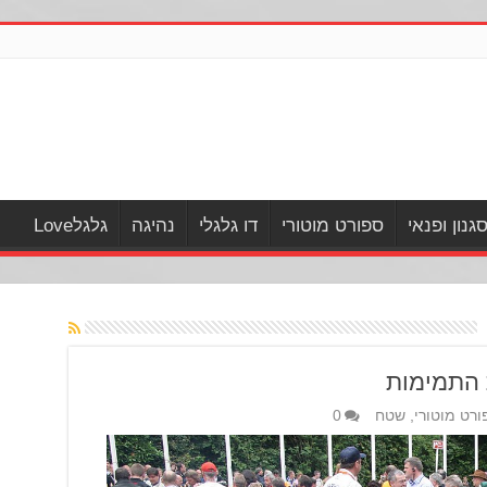
גנון ופנאי
ספורט מוטורי
דו גלגלי
נהיגה
גלגלLove
 התמימות
ורט מוטורי
,
שטח
0