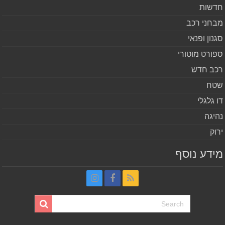
שות
חני רכב
נון ופנאי
ורט מוטורי
ב חדש
ח
 גלגלי
יגה
וק
דע נוסף