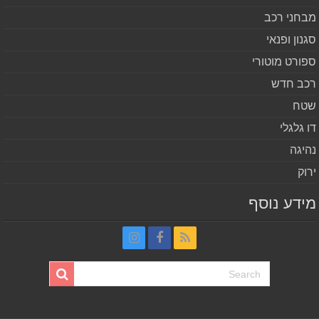
חני רכב
נון ופנאי
ורט מוטורי
ב חדש
ח
 גלגלי
יגה
וק
דע נוסף