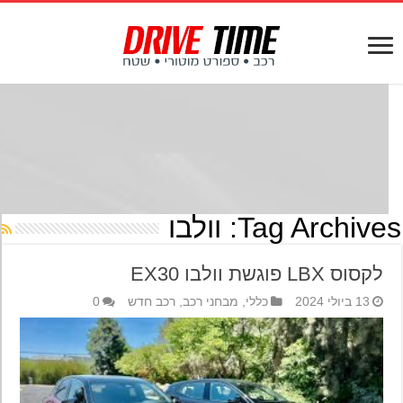
Tag Archives
וולבו
לקסוס LBX פוגשת וולבו EX30
13 ביולי 2024
כללי
,
מבחני רכב
,
רכב חדש
0