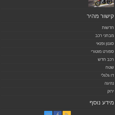
שור מהיר
שות
חני רכב
נון ופנאי
ורט מוטורי
ב חדש
ח
 גלגלי
יגה
וק
דע נוסף