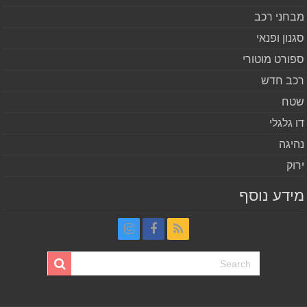
חני רכב
נון ופנאי
ורט מוטורי
ב חדש
ח
 גלגלי
יגה
וק
דע נוסף