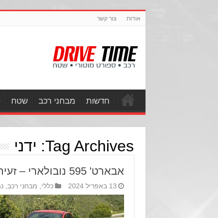
אודות
צור קשר
חדשות
מבחני רכב
שטח
ס
Tag Archives:
ידני
אבארט' 595 נובולארי – זעיר, מהיר, נדיר ועצבני
13 באפריל 2024
כללי
,
מבחני רכב
,
נ