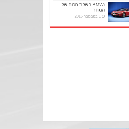
BMWi השקת הכוח של
המחר
1 בנובמבר 2016