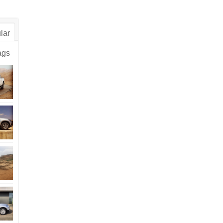
lar
ags