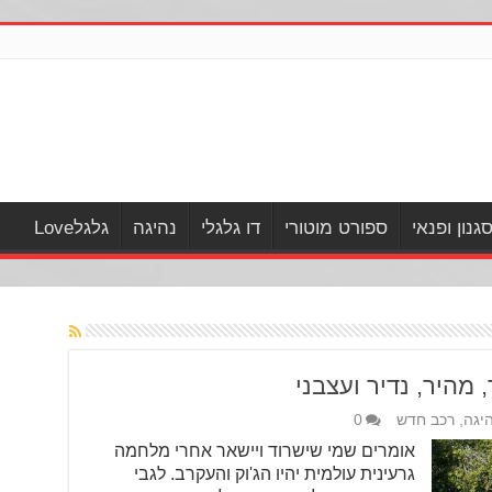
גנון ופנאי
ספורט מוטורי
דו גלגלי
נהיגה
גלגלLove
היגה
,
רכב חדש
0
אומרים שמי שישרוד ויישאר אחרי מלחמה
גרעינית עולמית יהיו הג'וק והעקרב. לגבי