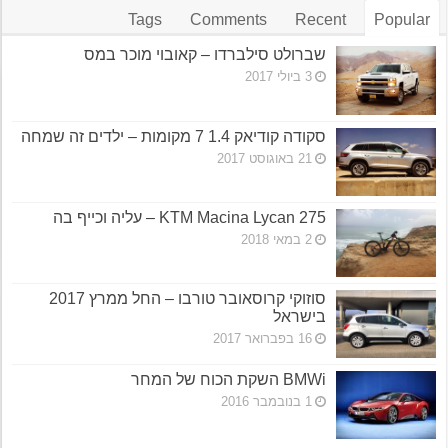
Tags
Comments
Recent
Popular
שברולט סילברדו – קאובוי מוכר במס
3 ביולי 2017
סקודה קודיאק 1.4 7 מקומות – ילדים זה שמחה
21 באוגוסט 2017
KTM Macina Lycan 275 – עליה וכייף בה
2 במאי 2018
סוזוקי קרוסאובר טורבו – החל ממרץ 2017
בישראל
16 בפברואר 2017
BMWi השקת הכוח של המחר
1 בנובמבר 2016