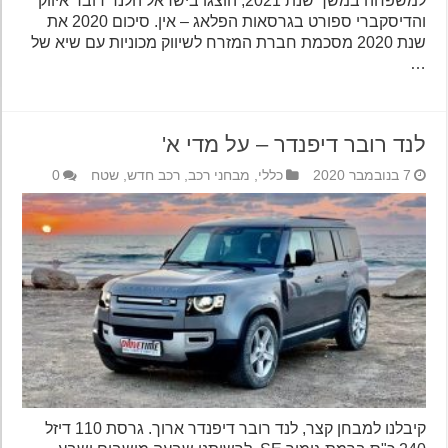
למשפחה במשך שנת 2021, הוצגו בישראל הלנד רובר איווק
והדיסקברי ספורט בגרסאות הפלאג – אין. סיכום 2020 את
שנת 2020 מסכמת חברת המזרח לשיווק מכוניות עם שיא של
…
לנד רובר דיפנדר – על מדי א'
7 בנובמבר 2020
כללי
,
מבחני רכב
,
רכב חדש
,
שטח
0
קיבלנו למבחן קצר, לנד רובר דיפנדר ארוך. גרסת 110 דיזל