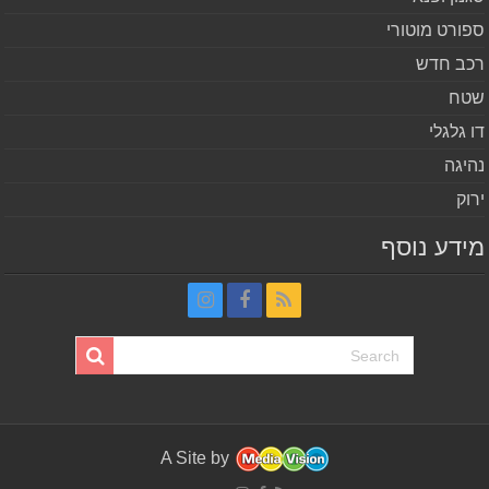
ורט מוטורי
ב חדש
ח
 גלגלי
יגה
וק
דע נוסף
A Site by