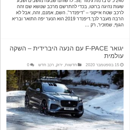
240 כ"ס ברמת גימור SE. לרשותנו שבעה מושבים ושבע
שעות נהיגה ברוטו, בכדי להתרשם מרכב שנושא שם זהה
לרכב שטח אייקוני – "דיפנדר". השם, אמנם, זהה, אבל לא
הרבה מעבר לכך.דיפנדר 2019 הוא הנער יפה התואר ובריא
הגוף, שמזכיר, רק …
יגואר F-PACE עם הנעה היברידית – השקה
עולמית
15 בספטמבר 2020
חדשות
,
ירוק
,
רכב חדש
0