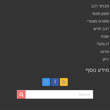
חני רכב
נון ופנאי
ורט מוטורי
ב חדש
ח
 גלגלי
יגה
וק
דע נוסף