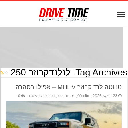
Tag Archives
לנלנדקרוזר 250
טויוטה לנד קרוזר MHEV – אפילו בסהרה
23 במאי 2026
כללי
,
מבחני רכב
,
רכב חדש
,
שטח
0