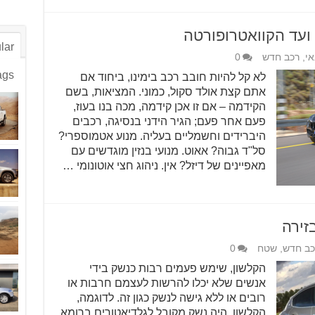
ועד הקוואטרופורטה
lar
אי
,
רכב חדש
0
ags
לא קל להיות חובב רכב בימינו, ביחוד אם
אתם קצת אולד סקול, כמוני. המציאות, בשם
הקידמה – אם זו אכן קידמה, מכה בנו בעוז,
פעם אחר פעם; הגיר הידני בנסיגה, רכבים
היברידים וחשמליים בעליה. מנוע אטמוספרי?
סל"ד גבוה? אאוט. מנועי בנזין מוגדשים עם
מאפיינים של דיזל? אין. ניהוג חצי אוטונומי …
זירה
כב חדש
,
שטח
0
הקלשון, שימש פעמים רבות כנשק בידי
אנשים שלא יכלו להרשות לעצמם חרבות או
רובים או ללא גישה לנשק כגון זה. לדוגמה,
הקלשון, היה נשק מקובל לגלדיאטורים ברומא