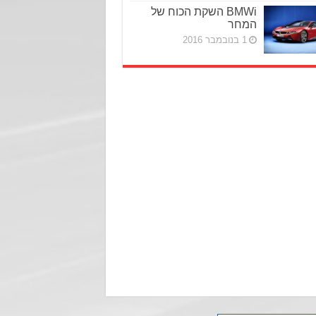
BMWi השקת הכוח של
המחר
1 בנובמבר 2016