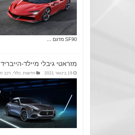
SF90 מדגם …
מזראטי גיבלי מיילד-הייברי
19 בינואר 2021
חדשות
,
כללי
,
רכב ח