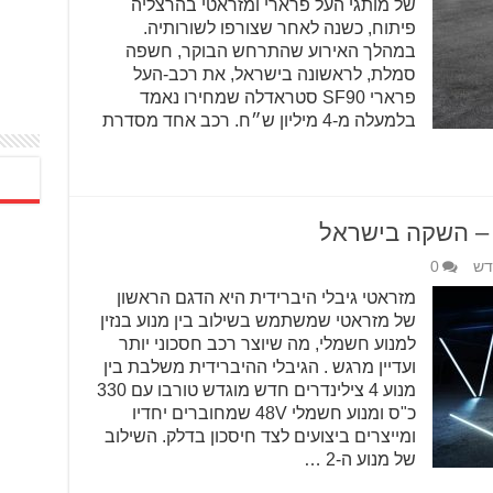
של מותגי העל פרארי ומזראטי בהרצליה
פיתוח, כשנה לאחר שצורפו לשורותיה.
במהלך האירוע שהתרחש הבוקר, חשפה
סמלת, לראשונה בישראל, את רכב-העל
פרארי SF90 סטראדלה שמחירו נאמד
בלמעלה מ-4 מיליון ש״ח. רכב אחד מסדרת
ד – השקה בישראל
דש
0
מזראטי גיבלי היברידית היא הדגם הראשון
של מזראטי שמשתמש בשילוב בין מנוע בנזין
למנוע חשמלי, מה שיוצר רכב חסכוני יותר
ועדיין מרגש . הגיבלי ההיברידית משלבת בין
מנוע 4 צילינדרים חדש מוגדש טורבו עם 330
כ"ס ומנוע חשמלי 48V שמחוברים יחדיו
ומייצרים ביצועים לצד חיסכון בדלק. השילוב
של מנוע ה-2 …