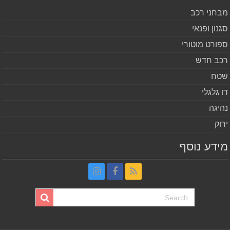
חני רכב
נון ופנאי
ורט מוטורי
ב חדש
ח
 גלגלי
יגה
וק
דע נוסף