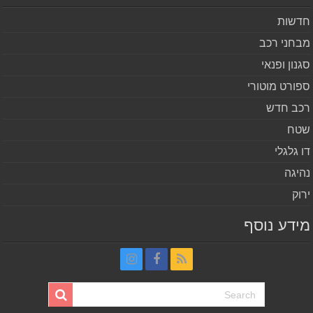
שות
חני רכב
נון ופנאי
ורט מוטורי
ב חדש
ח
 גלגלי
יגה
וק
דע נוסף