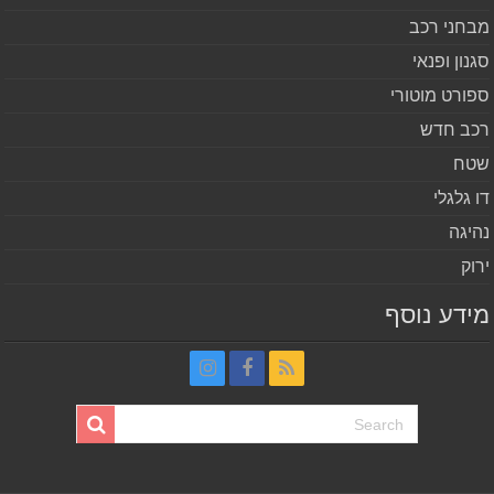
חני רכב
נון ופנאי
ורט מוטורי
ב חדש
ח
 גלגלי
יגה
וק
דע נוסף