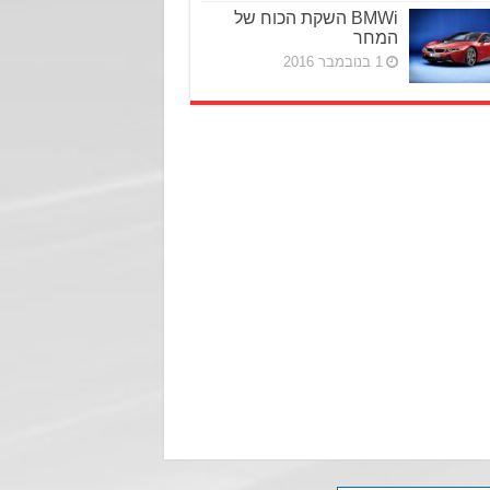
BMWi השקת הכוח של
המחר
1 בנובמבר 2016