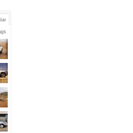
lar
ags