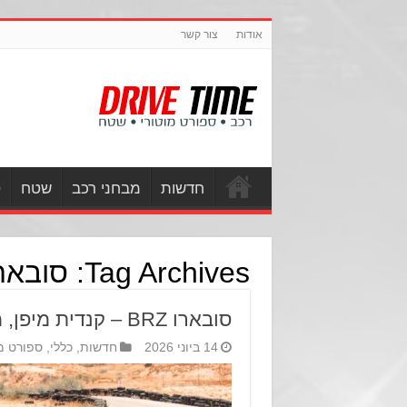
אודות
צור קשר
חדשות
מבחני רכב
שטח
ס
Tag Archives:
סובארו Z
סובארו BRZ – קנדית מיפן, מפזזת בשדה תימן
14 ביוני 2026
חדשות
,
כללי
,
ספורט מ