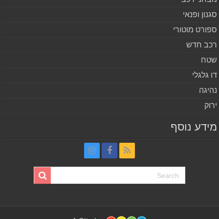
נון ופנאי
ורט מוטורי
ב חדש
ח
 גלגלי
יגה
וק
דע נוסף