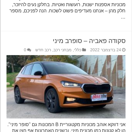
מכוניות אספנות ישנות, רועשות ואטיות. בחלקן נעים להיזכר,
חלק מהן – אנחנו מעדיפים פשוט לשכוח. הנה לפניכם, מספר
…
סקודה פאביה – סופרב מיני
24 בדצמבר 2022
כללי
,
מבחני רכב
,
רכב חדש
0
אני דווקא אוהב מכוניות מקטגוריית B המכונות גם "סופר מיני".
הן לא קטנות כמו מכונית מיני, ובשנים האחרונות אף חצו את