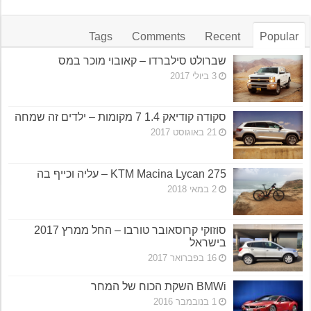
Tags
Comments
Recent
Popular
שברולט סילברדו – קאובוי מוכר במס
3 ביולי 2017
סקודה קודיאק 1.4 7 מקומות – ילדים זה שמחה
21 באוגוסט 2017
KTM Macina Lycan 275 – עליה וכייף בה
2 במאי 2018
סוזוקי קרוסאובר טורבו – החל ממרץ 2017
בישראל
16 בפברואר 2017
BMWi השקת הכוח של המחר
1 בנובמבר 2016