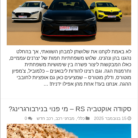
לא באמת לקחנו את שלושתן למבחן השוואתי, אך בהחלט
נהגנו בהן ונהנינו. שלוש משפחתיות חמות של יצרנים עממיים,
כאלו המבקשות ליצור פשרה בין שימושיות משפחתית
וחרמנות הגה. וגם רצינו להודות ליבואנים – כלמוביל, צ'מפיון
מוטורס, ודלק מוטורס – שמציעים כאן גם אופציות לחובבי
ההגה. אנחנו בעד! אחת מהן אפילו ידנית! …
סקודה אוקטביה RS – מי פנוי בנירבורגרינג?
15 בנובמבר 2025
כללי
,
מבחני רכב
,
רכב חדש
0