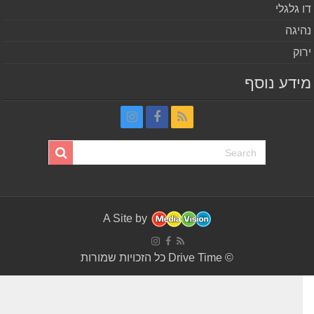
 גלגלי
יגה
וק
דע נוסף
A Site by
© Drive Time כל הזכויות שמורות