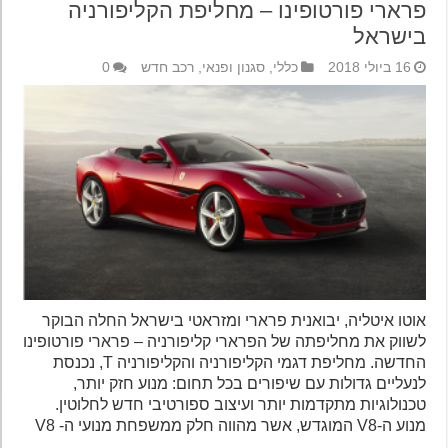
פרארי פורטופינו – מחליפת הקליפורניה
בישראל
16 ביולי 2018
כללי
,
סגנון ופנאי
,
רכב חדש
0
אוטו איטליה, יבואנית פרארי ומזראטי בישראל החלה הבוקר
לשווק את מחליפתה של הפרארי קליפורניה – פרארי פורטופינו
החדשה. מחליפת דגמי הקליפורניה והקליפורניה T, נכנסת
לנעליים גדולות עם שיפורים בכל תחום: מנוע חזק יותר,
טכנולוגיות מתקדמות יותר ועיצוב ספורטיבי חדש לחלוטין.
מנוע ה-V8 המוגדש, אשר מהווה חלק ממשפחת מנועי ה- V8
…