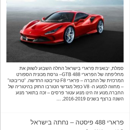
סמלת, יבואנית פרארי בישראל החלה השבוע לשווק את
מחליפתה של הפרארי 488 GTB– גרסת מכונית הספורט
המרכזית של החברה – פרארי F8 טריבוטו החדשה. "טריבוטו"
– מחווה למנוע ה- V8 כפול מגדשי הטורבו החזק בהיטוריה של
החברה.מנוע זה הינו מנוע עטור פרסים – זכה בתואר מנוע
השנה ברצף בשנים 2016-2019, …
פרארי 488 פיסטה – נחתה בישראל