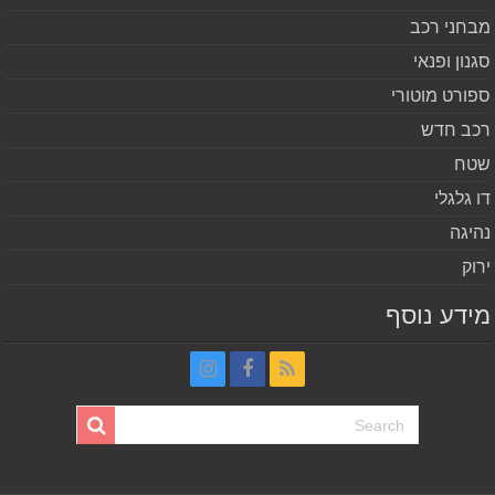
חני רכב
נון ופנאי
ורט מוטורי
ב חדש
ח
 גלגלי
יגה
וק
דע נוסף