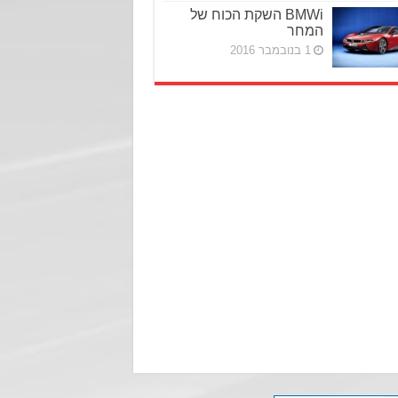
BMWi השקת הכוח של
המחר
1 בנובמבר 2016