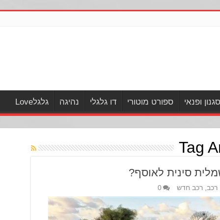
גנון ופנאי
ספורט מוטורי
דו גלגלי
נהיגה
גלגלLove
Tag A
רכב
,
רכב חדש
0