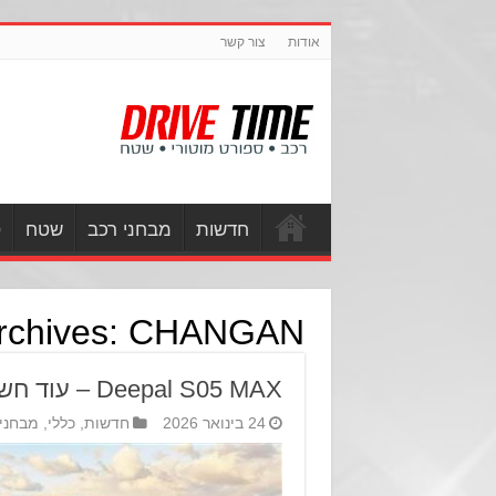
אודות
צור קשר
חדשות
מבחני רכב
שטח
ס
rchives:
CHANGAN
Deepal S05 MAX – עוד חשמלית סינית לאוסף?
24 בינואר 2026
חדשות
,
כללי
,
מבחני 