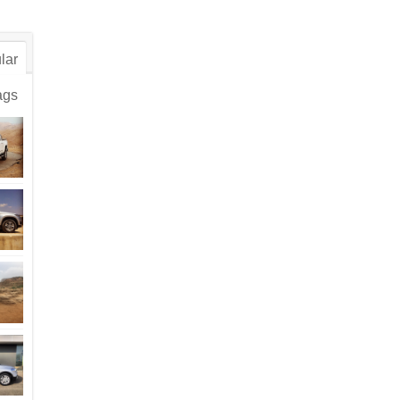
lar
ags