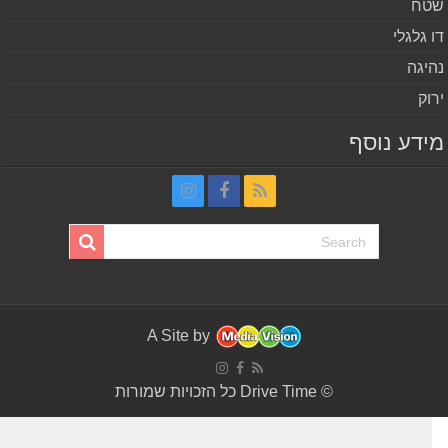
ח
 גלגלי
יגה
וק
דע נוסף
A Site by
© Drive Time כל הזכויות שמורות