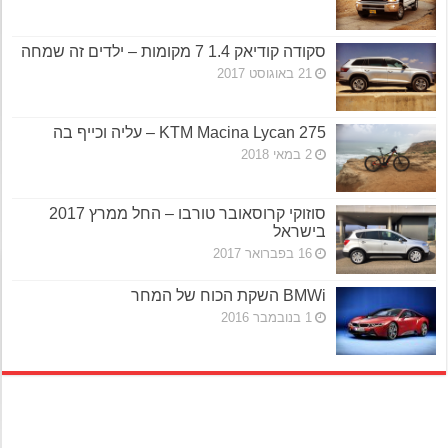
סקודה קודיאק 1.4 7 מקומות – ילדים זה שמחה
21 באוגוסט 2017
KTM Macina Lycan 275 – עליה וכייף בה
2 במאי 2018
סוזוקי קרוסאובר טורבו – החל ממרץ 2017
בישראל
16 בפברואר 2017
BMWi השקת הכוח של המחר
1 בנובמבר 2016