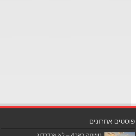
סטים אחרונים
טויוטה ראב4 – לא אנדרדוג