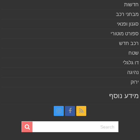
שות
חני רכב
נון ופנאי
ורט מוטורי
ב חדש
ח
 גלגלי
יגה
וק
דע נוסף