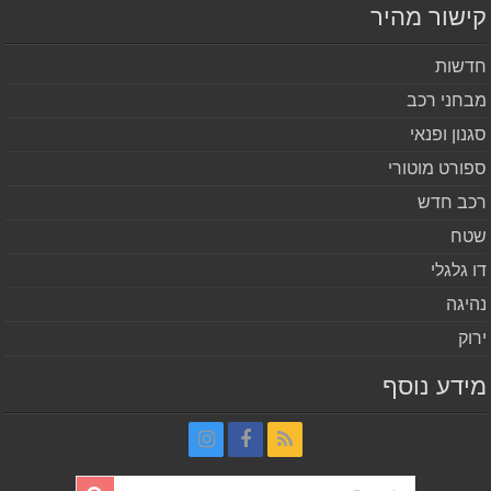
שור מהיר
שות
חני רכב
נון ופנאי
ורט מוטורי
ב חדש
ח
 גלגלי
יגה
וק
דע נוסף