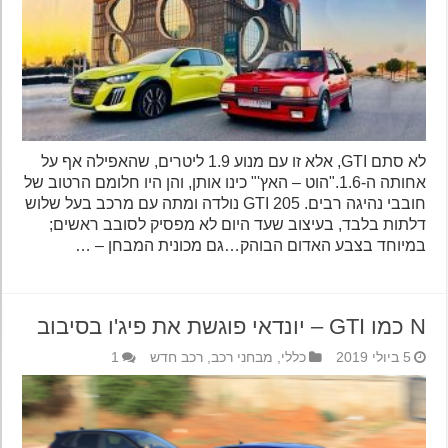
לא סתם GTI, אלא זו עם מנוע 1.9 ליטרים, שהאפילה אף על
אחותה ה-1.6."הוט – האץ'" כינו אותן, והן היו חלומם הרטוב של
חובבי נהיגה רבים. 205 GTI נולדה ומתה עם מרכב בעל שלוש
דלתות בלבד, בעיצוב שעד היום לא מפסיק לסובב ראשים;
במיוחד בצבע האדום הבוהק…גם מכונית המבחן – …
N כמו GTI – יונדאי פוגשת את פיג'ו בסיבוב
5 ביולי 2019
כללי
,
מבחני רכב
,
רכב חדש
1